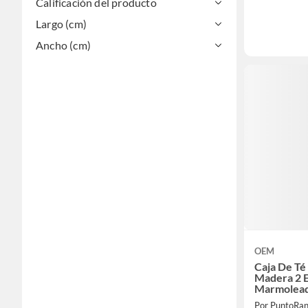
Calificación del producto
Largo (cm)
Ancho (cm)
OEM
Caja De T
Madera 2 E
Marmolead
Por PuntoRa