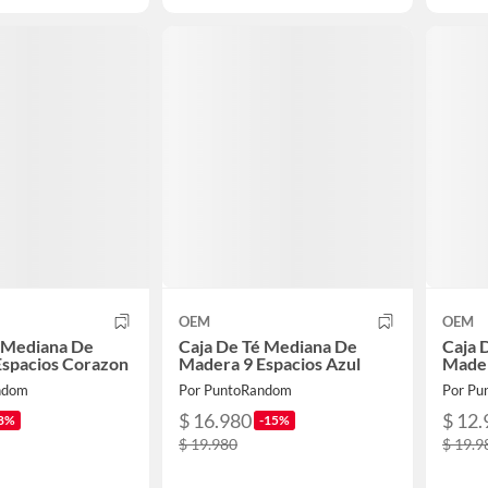
OEM
OEM
é Mediana De
Caja De Té Mediana De
Caja 
Espacios Corazon
Madera 9 Espacios Azul
Mader
ndom
Por PuntoRandom
Por Pu
$ 16.980
$ 12.
8%
-15%
$ 19.980
$ 19.9