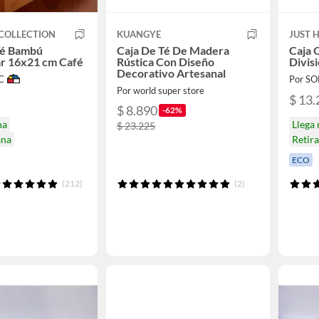
COLLECTION
KUANGYE
JUST 
Té Bambú
Caja De Té De Madera
Caja 
r 16x21 cm Café
Rústica Con Diseño
Divis
Decorativo Artesanal
C
Por S
Por world super store
$ 13.
$ 8.890
-62%
na
Llega
$ 23.225
ana
Retir
ECO
(212)
(2)