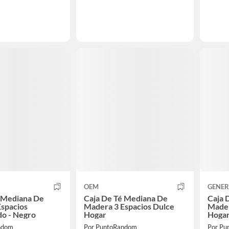
OEM
GENER
é Mediana De
Caja De Té Mediana De
Caja 
spacios
Madera 3 Espacios Dulce
Mader
o - Negro
Hogar
Hoga
ndom
Por PuntoRandom
Por Pu