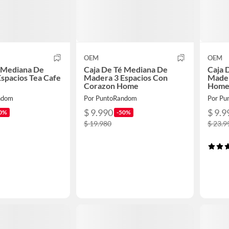
OEM
OEM
é Mediana De
Caja De Té Mediana De
Caja 
spacios Tea Cafe
Madera 3 Espacios Con
Mader
Corazon Home
Home
ndom
Por PuntoRandom
Por Pu
$ 9.990
$ 9.9
0%
-50%
$ 19.980
$ 23.9