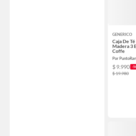
GENERICO
Caja De T
Madera 3 E
Coffe
Por PuntoRa
$ 9.990
-5
$ 19.980