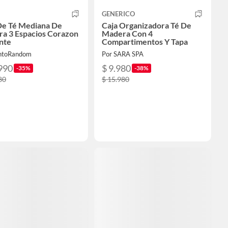
GENERICO
De Té Mediana De
Caja Organizadora Té De
a 3 Espacios Corazon
Madera Con 4
nte
Compartimentos Y Tapa
ntoRandom
Por SARA SPA
990
$ 9.980
-35%
-38%
80
$ 15.980