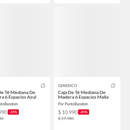
GENERICO
De Té Mediana De
Caja De Té Mediana De
a 6 Espacios Azul
Madera 6 Espacios Malla
ntoRandom
Por PuntoRandom
990
$ 10.990
-35%
-45%
80
$ 19.980