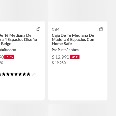
OEM
De Té Mediana De
Caja De Té Mediana De
a 4 Espacios Diseño
Madera 6 Espacios Con
 Beige
Home Safe
ntoRandom
Por PuntoRandom
90
$ 12.990
-58%
-35%
90
$ 19.980
(2)