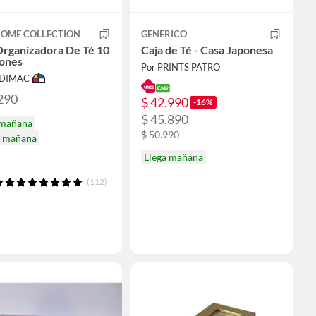
HOME COLLECTION
GENERICO
Organizadora De Té 10
Caja de Té - Casa Japonesa
iones
Por PRINTS PATRO
ODIMAC
290
$ 42.990
-16%
$ 45.890
 mañana
$ 50.990
a mañana
Llega mañana
(112)