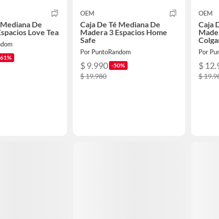
OEM
OEM
é Mediana De
Caja De Té Mediana De
Caja 
spacios Love Tea
Madera 3 Espacios Home
Mader
Safe
Colga
ndom
Por PuntoRandom
Por Pu
-61%
$ 9.990
$ 12.
-50%
$ 19.980
$ 19.9