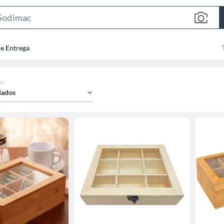
Search
Bar
de Entrega
r
:
ados