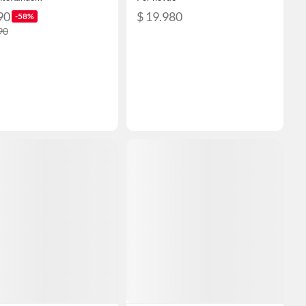
90
$ 19.980
-58%
90