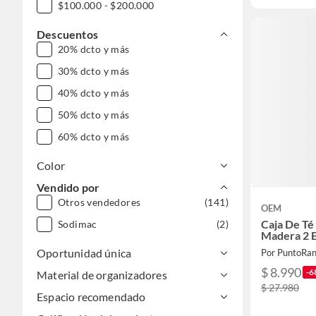
$100.000 - $200.000
Descuentos
20% dcto y más
30% dcto y más
40% dcto y más
50% dcto y más
60% dcto y más
Color
Vendido por
Otros vendedores
(141)
OEM
Caja De T
Sodimac
(2)
Madera 2 
Oportunidad única
Por PuntoRa
$ 8.990
-6
Material de organizadores
$ 27.980
Espacio recomendado