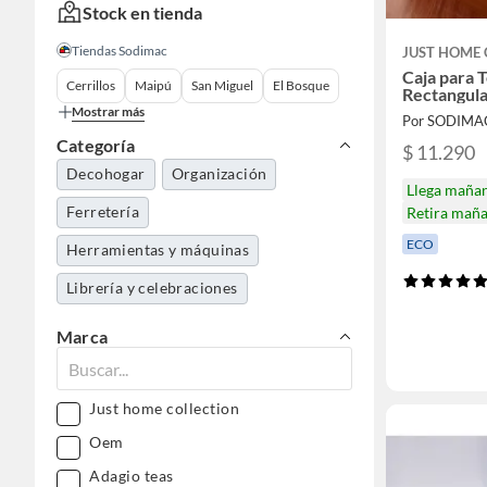
Stock en tienda
Tiendas Sodimac
JUST HOME 
Caja para 
Cerrillos
Maipú
San Miguel
El Bosque
Rectangula
Mostrar más
Por SODIMA
Categoría
$ 11.290
Decohogar
Organización
Llega maña
Ferretería
Retira mañ
ECO
Herramientas y máquinas
Librería y celebraciones
Marca
Just home collection
Oem
Adagio teas