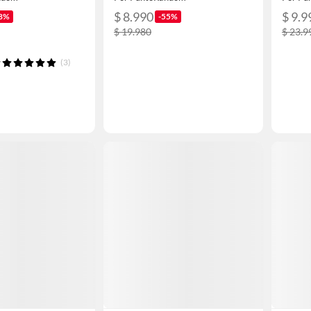
$ 8.990
$ 9.9
8%
-55%
$ 19.980
$ 23.9
(3)