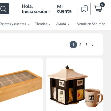
0
Hola
,
Mi
cuenta
Inicia sesión
Tarjetas y cuentas
Tiendas
Ayuda
Vende en Sodimac
1
2
3