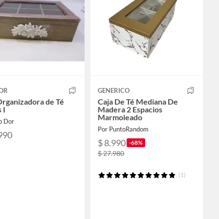
OR
GENERICO
Organizadora de Té
Caja De Té Mediana De
 I
Madera 2 Espacios
Marmoleado
p Dor
Por PuntoRandom
990
$ 8.990
-68%
$ 27.980
(1)