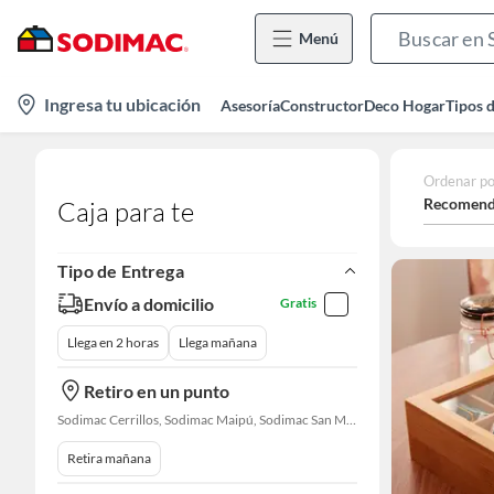
Menú
location-
Ingresa tu ubicación
Asesoría
Constructor
Deco Hogar
Tipos 
icon
Ordenar po
Recomend
Caja para te
Tipo de Entrega
Envío a domicilio
Gratis
Llega en 2 horas
Llega mañana
Retiro en un punto
Sodimac Cerrillos, Sodimac Maipú, Sodimac San Miguel, Sodimac El Bosque, Sodimac San Bernardo
Retira mañana