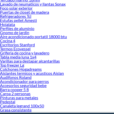
Lavado de neumaticos y llantas Sonax
Foco solar exterior
Puertas de closet de madera
Refrigeradores Tcl
Estufas pellet Amesti
Hojalata
Perfiles de aluminio
Gnomo de jardin
Aire acondicionado portatil 18000 btu
Cocina 4
Escritorios Stanford
Termos Ecovessel
Griferia de cocina y lavadero
Tabla media luna 1x4
Varillas para destapar alcantarillas
Top freezer Lg
Colchones Hogadreams
Aislantes termicos y acusticos Aislan
Audifonos Roland
Acondicionador para perros
Accesorios seguridad bebe
Barra cooper 5 8
Carpa 2 personas
Pinturas para metales
Pedestal
Canaleta legrand 100x50
Grasa consistente