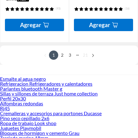
(93)
(16)
Agregar
Agregar
...
1
2
3
21
Esmalte al agua negro
Refrigeracion Refrigeradores y calentadores
Parlantes bluetooth Master g
Sillas y sillones de terraza Just home collection
Perfil 20x30
Alfombras redondas
Rj45
Cremalleras y accesorios para portones Ducasse
Pino seco cepillado 2x6
Ropa de trabajo Look shop
Juguetes Playmobil
Bloques de hormigon y cemento Grau
Terciado marino 18mm