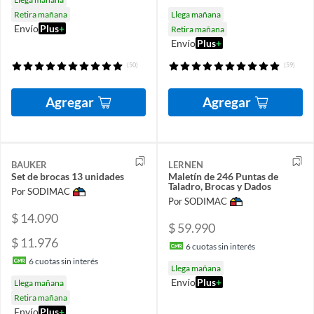
Retira mañana
Llega mañana
Envío
Plus
+
Retira mañana
Envío
Plus
+
(50)
(59)
Agregar
Agregar
BAUKER
LERNEN
Set de brocas 13 unidades
Maletín de 246 Puntas de
Taladro, Brocas y Dados
Por SODIMAC
Por SODIMAC
$ 14.090
$ 59.990
$ 11.976
6
cuotas sin interés
6
cuotas sin interés
Llega mañana
Envío
Plus
+
Llega mañana
Retira mañana
Envío
Plus
+