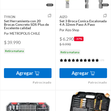
TYKON
AIZO
Set Herramienta con 20
Set 3 Broca Conica Escalonada
Brocas Concreto SDS Plus de
4 A 32mm Paso A Paso
Excelente calidad
Por Aizo Shop
Por METROPOLIS CHILE
$ 6.290
-37%
$ 39.990
$ 9.990
Retira mañana
Retira mañana
(21)
Agregar
Agregar
Patrocinado
Patrocinado