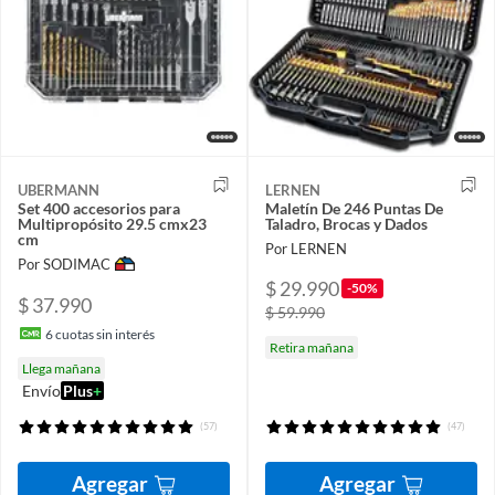
UBERMANN
LERNEN
Set 400 accesorios para
Maletín De 246 Puntas De
Multipropósito 29.5 cmx23
Taladro, Brocas y Dados
cm
Por LERNEN
Por SODIMAC
$ 29.990
-50%
$ 37.990
$ 59.990
6
cuotas sin interés
Retira mañana
Llega mañana
Envío
Plus
+
(57)
(47)
Agregar
Agregar