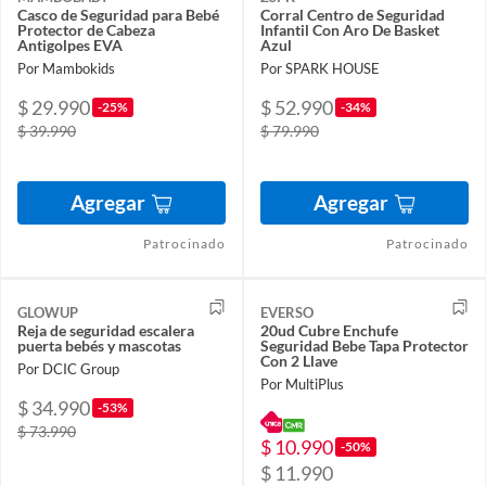
Casco de Seguridad para Bebé
Corral Centro de Seguridad
Protector de Cabeza
Infantil Con Aro De Basket
Antigolpes EVA
Azul
Por Mambokids
Por SPARK HOUSE
$ 29.990
$ 52.990
-25%
-34%
$ 39.990
$ 79.990
Agregar
Agregar
Patrocinado
Patrocinado
GLOWUP
EVERSO
Reja de seguridad escalera
20ud Cubre Enchufe
puerta bebés y mascotas
Seguridad Bebe Tapa Protector
Con 2 Llave
Por DCIC Group
Por MultiPlus
$ 34.990
-53%
$ 73.990
$ 10.990
-50%
$ 11.990