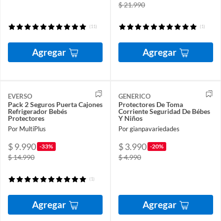
$ 21.990
(11)
(1)
Agregar
Agregar
EVERSO
GENERICO
Pack 2 Seguros Puerta Cajones
Protectores De Toma
Refrigerador Bebés
Corriente Seguridad De Bébes
Protectores
Y Niños
Por MultiPlus
Por gianpavariedades
$ 9.990
$ 3.990
-33%
-20%
$ 14.990
$ 4.990
(1)
Agregar
Agregar