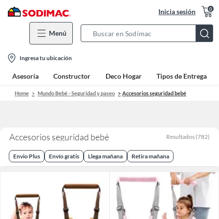
0
Inicia sesión
Menú
Search
Bar
location-
Ingresa tu ubicación
icon
Asesoría
Constructor
Deco Hogar
Tipos de Entrega
Home
Mundo Bebé - Seguridad y paseo
Accesorios seguridad bebé
Accesorios seguridad bebé
Resultados
(
782
)
Envio Plus
Envío gratis
Llega mañana
Retira mañana