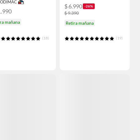
 SODIMAC
$ 6.990
-26%
1.990
$ 9.390
ira mañana
Retira mañana
(18)
(19)