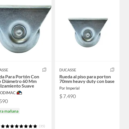
ASSE
DUCASSE
da Para Portón Con
Rueda al piso para porton
e Diámetro 60 Mm
70mm heavy duty con base
lizamiento Suave
Por Imperial
 SODIMAC
$ 7.490
.590
ira mañana
(35)