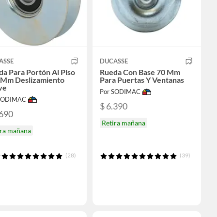
ASSE
DUCASSE
a Para Portón Al Piso
Rueda Con Base 70 Mm
 Mm Deslizamiento
Para Puertas Y Ventanas
ve
Por SODIMAC
 SODIMAC
$ 6.390
.690
Retira mañana
ira mañana
(28)
(39)