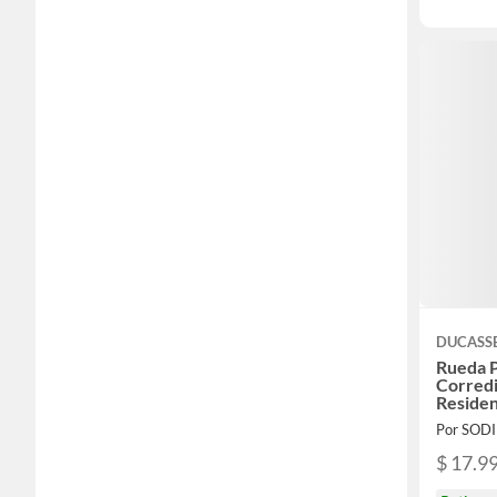
DUCASS
Rueda 
Corred
Residen
Por SOD
$ 17.9