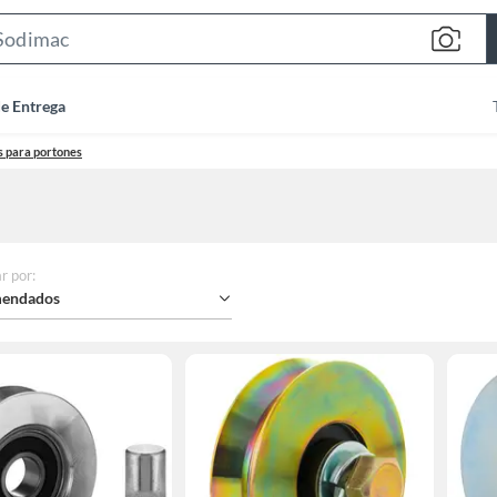
Search
Bar
de Entrega
 para portones
r por
:
endados