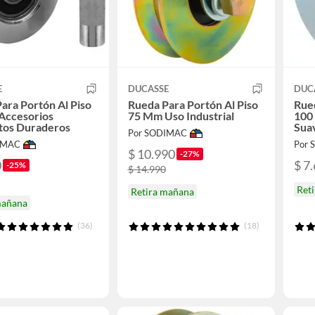
E
DUCASSE
DUC
ara Portón Al Piso
Rueda Para Portón Al Piso
Rued
Accesorios
75 Mm Uso Industrial
100
tos Duraderos
Sua
Por SODIMAC
IMAC
Por
$ 10.990
-27%
0
$ 7
-25%
$ 14.990
Ret
Retira mañana
mañana
(36)
(18)