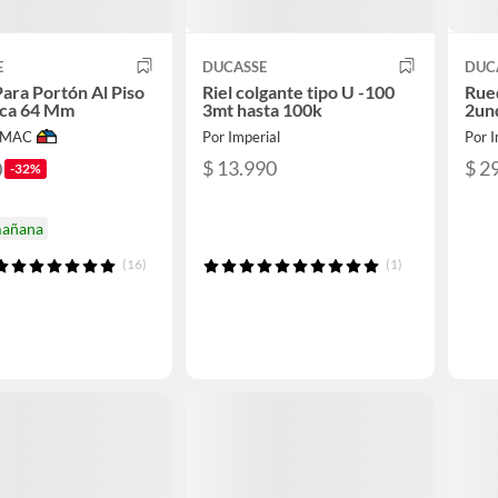
E
DUCASSE
DUC
ara Portón Al Piso
Riel colgante tipo U -100
Rue
aca 64 Mm
3mt hasta 100k
2un
IMAC
Por Imperial
Por I
$ 13.990
$ 2
0
-32%
mañana
(16)
(1)