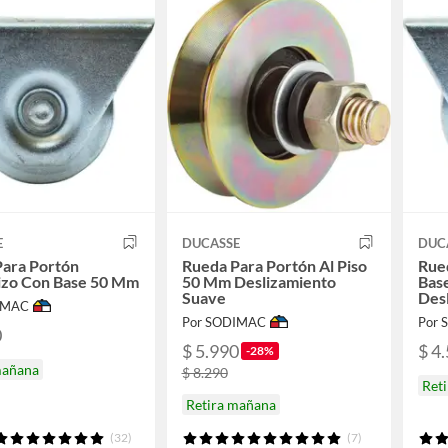
E
DUCASSE
DUC
Para Portón
Rueda Para Portón Al Piso
Rue
izo Con Base 50 Mm
50 Mm Deslizamiento
Bas
Suave
Des
IMAC
Por SODIMAC
Por
0
$ 5.990
$ 4
-28%
mañana
$ 8.290
Ret
Retira mañana
(32)
(7)