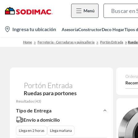
Menú
location-
Ingresa tu ubicación
Asesoría
Constructor
Deco Hogar
Tipos 
icon
Home
Ferretería - Cerraduras y quincallería
Portón Entrada
Ruedas
Ordena
Recom
Portón Entrada
Ruedas para portones
Resultados
(
43
)
Tipo de Entrega
Envío a domicilio
Llega en 2 horas
Llega mañana