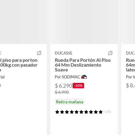
E
DUCASSE
DUC
l piso para porton
Rueda Para Portón Al Piso
Rued
00kg con pasador
64 Mm Deslizamiento
64m
o
Suave
late
ial
Por SODIMAC
Por I
0
$ 8
$ 6.290
-10%
$ 6.990
Retira mañana
(35)