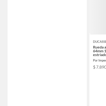
DUCASS
Rueda a
64mm 1
estriad
Por Imper
$ 7.89