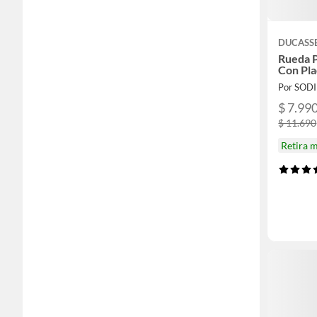
DUCASS
Rueda P
Con Pl
Por SOD
$ 7.99
$ 11.690
Retira 