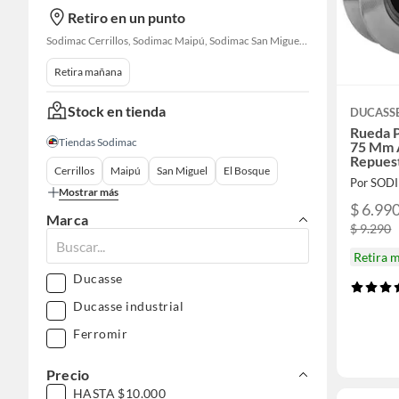
Retiro en un punto
Sodimac Cerrillos, Sodimac Maipú, Sodimac San Miguel, Sodimac El Bosque, Sodimac San Bernardo, Constructor Cantagallo, Sodimac Talagante, Sodimac San Fernando
Retira mañana
Stock en tienda
DUCASS
Rueda P
Tiendas Sodimac
75 Mm 
Repues
Cerrillos
Maipú
San Miguel
El Bosque
Por SOD
Mostrar más
$ 6.99
Marca
$ 9.290
Retira 
Ducasse
Ducasse industrial
Ferromir
Precio
HASTA $10.000