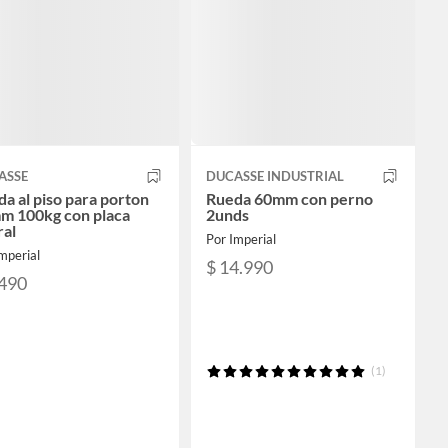
ASSE
DUCASSE INDUSTRIAL
a al piso para porton
Rueda 60mm con perno
m 100kg con placa
2unds
ral
Por Imperial
mperial
$ 14.990
.490
(1)