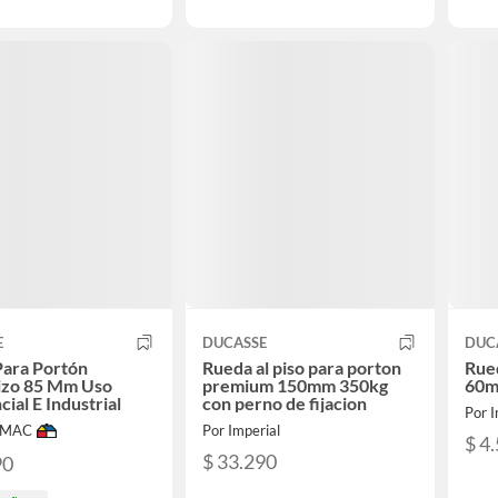
E
DUCASSE
DUC
Para Portón
Rueda al piso para porton
Rued
izo 85 Mm Uso
premium 150mm 350kg
60m
cial E Industrial
con perno de fijacion
Por I
IMAC
Por Imperial
$ 4
$ 33.290
90