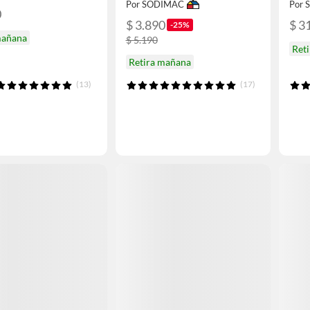
Por SODIMAC
Por
0
$ 3.890
$ 3
-25%
mañana
$ 5.190
Ret
Retira mañana
(13)
(17)