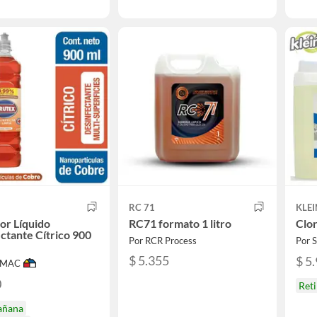
X
RC 71
KLE
or Líquido
RC71 formato 1 litro
Clor
ctante Cítrico 900
Por RCR Process
Por
$ 5.355
$ 5
IMAC
0
Ret
añana