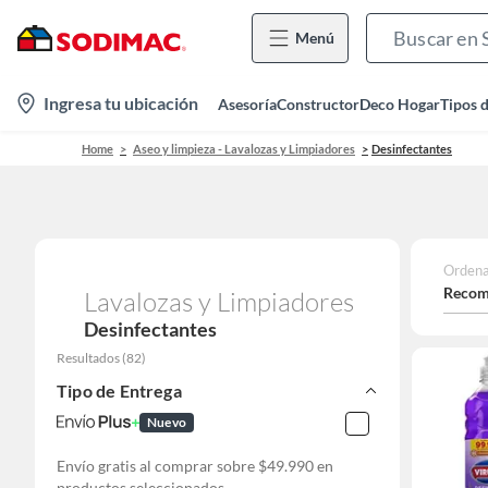
Menú
location-
Ingresa tu ubicación
Asesoría
Constructor
Deco Hogar
Tipos 
icon
Home
Aseo y limpieza - Lavalozas y Limpiadores
Desinfectantes
Ordena
Recom
Lavalozas y Limpiadores
Desinfectantes
Resultados
(
82
)
Tipo de Entrega
Nuevo
Envío gratis al comprar sobre $49.990 en
productos seleccionados.