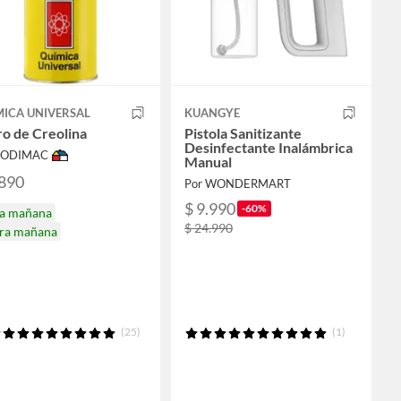
MICA UNIVERSAL
KUANGYE
tro de Creolina
Pistola Sanitizante
Desinfectante Inalámbrica
 SODIMAC
Manual
.890
Por WONDERMART
$ 9.990
-60%
ga mañana
$ 24.990
ira mañana
(25)
(1)