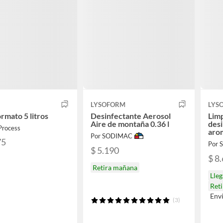
LYSOFORM
LYS
rmato 5 litros
Desinfectante Aerosol
Limp
Aire de montaña 0.36 l
desi
Process
arom
Por SODIMAC
75
Por
$ 5.190
$ 8
Retira mañana
Lle
Ret
Env
(3)