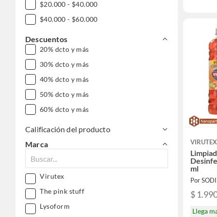
$20.000 - $40.000
$40.000 - $60.000
Descuentos
20% dcto y más
30% dcto y más
40% dcto y más
50% dcto y más
60% dcto y más
Calificación del producto
VIRUTE
Marca
Limpiad
Desinfe
ml
Virutex
Por SOD
The pink stuff
$ 1.99
Lysoform
Llega m