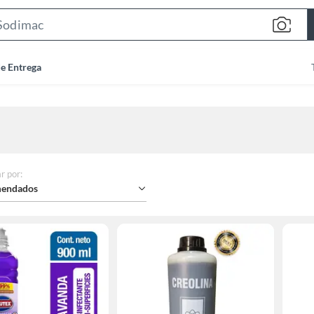
Search
Bar
de Entrega
r por
:
endados