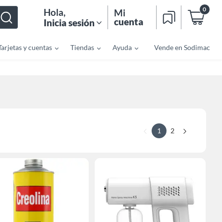
0
Hola
,
Mi
cuenta
Inicia sesión
Tarjetas y cuentas
Tiendas
Ayuda
Vende en Sodimac
1
2