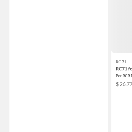
RC 71
RC71 fo
Por RCR 
$ 26.7