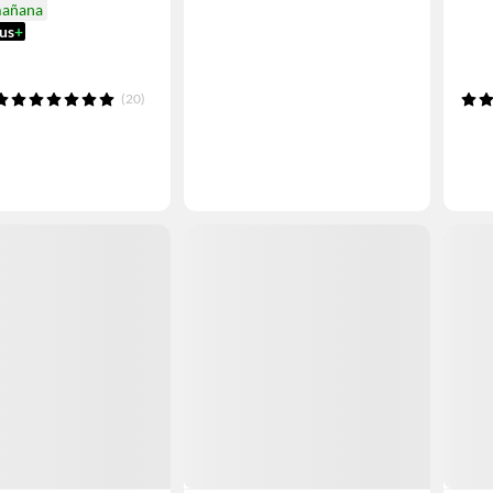
mañana
us
+
(20)