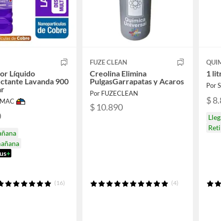
X
FUZE CLEAN
QUI
or Líquido
Creolina Elimina
1 li
ctante Lavanda 900
PulgasGarrapatas y Acaros
Por
ar
Por FUZECLEAN
$ 8
IMAC
$ 10.890
0
Lle
Ret
añana
mañana
us
+
(16)
(4)