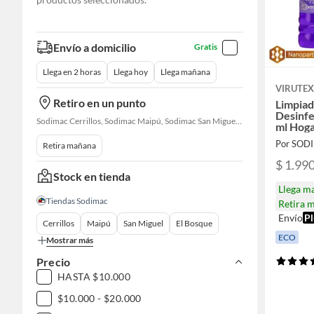
Envío a domicilio
Gratis
Llega en 2 horas
Llega hoy
Llega mañana
VIRUTE
Retiro en un punto
Limpiad
Desinfe
Sodimac Cerrillos, Sodimac Maipú, Sodimac San Miguel, Sodimac El Bosque, Sodimac San Bernardo, Constructor Cantagallo, Sodimac Talagante, Sodimac San Fernando
ml Hog
Por SOD
Retira mañana
$ 1.99
Stock en tienda
Llega m
Tiendas Sodimac
Retira 
Envío
Pl
Cerrillos
Maipú
San Miguel
El Bosque
ECO
Mostrar más
Precio
HASTA $10.000
$10.000 - $20.000