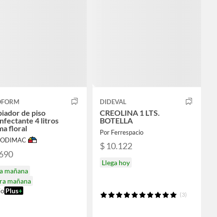
OFORM
DIDEVAL
iador de piso
CREOLINA 1 LTS.
nfectante 4 litros
BOTELLA
a floral
Por Ferrespacio
 SODIMAC
$ 10.122
.690
Llega hoy
ga mañana
ira mañana
ío
Plus
+
(3)