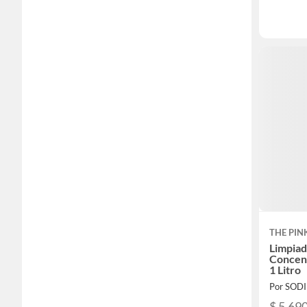
THE PIN
Limpiad
Concen
1 Litro
Por SOD
$ 5.69