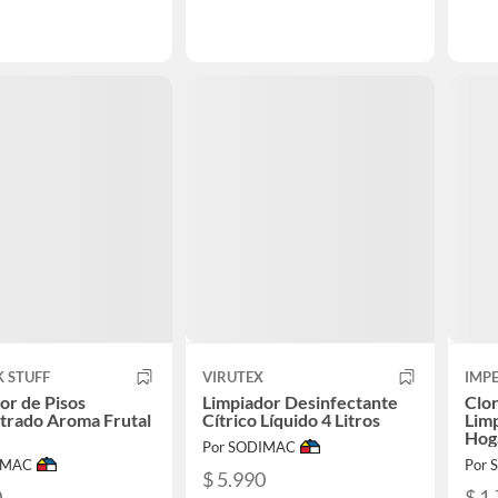
K STUFF
VIRUTEX
IMP
or de Pisos
Limpiador Desinfectante
Clor
trado Aroma Frutal
Cítrico Líquido 4 Litros
Lim
Hog
Por SODIMAC
IMAC
Por
$ 5.990
0
$ 1