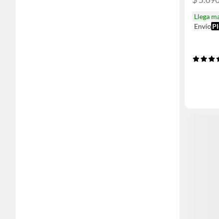
Llega m
Envío
Pl