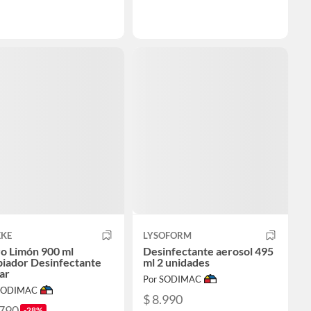
EKE
LYSOFORM
o Limón 900 ml
Desinfectante aerosol 495
piador Desinfectante
ml 2 unidades
ar
Por SODIMAC
 SODIMAC
$ 8.990
.790
-28%