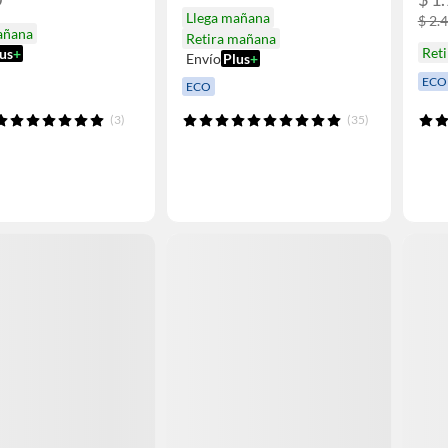
Llega mañana
$ 2.
añana
Retira mañana
Ret
us
+
Envío
Plus
+
ECO
ECO
(3)
(35)