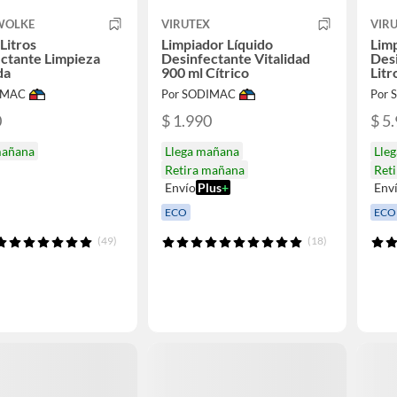
 WOLKE
VIRUTEX
VIR
 Litros
Limpiador Líquido
Limp
ctante Limpieza
Desinfectante Vitalidad
Des
da
900 ml Cítrico
Litr
IMAC
Por SODIMAC
Por
0
$ 1.990
$ 5
mañana
Llega mañana
Lle
Retira mañana
Ret
Envío
Plus
+
Env
ECO
ECO
(49)
(18)