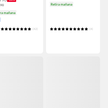
Retira mañana
490
ira mañana
(42)
(4)