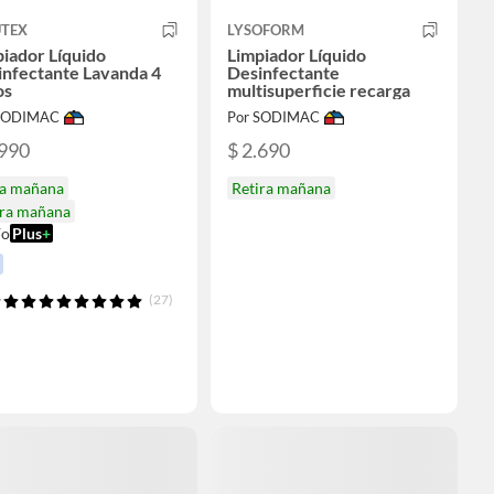
UTEX
LYSOFORM
iador Líquido
Limpiador Líquido
infectante Lavanda 4
Desinfectante
os
multisuperficie recarga
 SODIMAC
Por SODIMAC
.990
$ 2.690
ga mañana
Retira mañana
ira mañana
ío
Plus
+
(27)