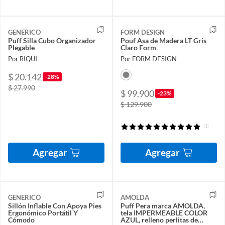
GENERICO
FORM DESIGN
Puff Silla Cubo Organizador
Pouf Asa de Madera LT Gris
Plegable
Claro Form
Por RIQUI
Por FORM DESIGN
$ 20.142
-28%
$ 27.990
$ 99.900
-23%
$ 129.900
(1)
Agregar
Agregar
GENERICO
AMOLDA
Sillón Inflable Con Apoya Pies
Puff Pera marca AMOLDA,
Ergonómico Portátil Y
tela IMPERMEABLE COLOR
Cómodo
AZUL, relleno perlitas de