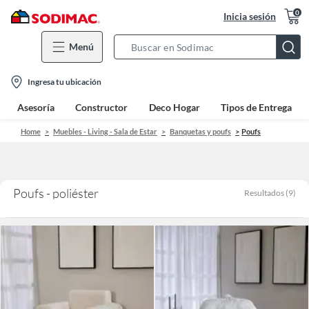
0
Inicia sesión
Menú
Search
Bar
location-
Ingresa tu ubicación
icon
Asesoría
Constructor
Deco Hogar
Tipos de Entrega
Home
Muebles - Living - Sala de Estar
Banquetas y poufs
Poufs
Poufs - poliéster
Resultados
(
9
)