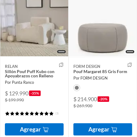
RELAN
FORM DESIGN
Sillón Pouf Puff Kubo con
Pouf Margaret 85 Gris Form
Apoyabrazos con Relleno
Por FORM DESIGN
Por Punta Ranco
$ 129.990
-35%
$ 214.900
-20%
$ 199.990
$ 269.900
(3)
Agregar
Agregar