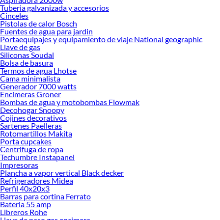
ofrecerte!
Tuberia galvanizada y accesorios
Cinceles
Encuentra una amplia variedad de productos de Poufs en Sodimac. Encuentra
Pistolas de calor Bosch
todo lo necesario para tus proyectos de renovación y decoración. ¡Visítanos y
Fuentes de agua para jardin
haz tus ideas realidad!
Portaequipajes y equipamiento de viaje National geographic
Llave de gas
Siliconas Soudal
Bolsa de basura
Termos de agua Lhotse
Cama minimalista
Generador 7000 watts
Encimeras Groner
Bombas de agua y motobombas Flowmak
Decohogar Snoopy
Cojines decorativos
Sartenes Paelleras
Rotomartillos Makita
Porta cupcakes
Centrifuga de ropa
Techumbre Instapanel
Impresoras
Plancha a vapor vertical Black decker
Refrigeradores Midea
Perfil 40x20x3
Barras para cortina Ferrato
Bateria 55 amp
Libreros Rohe
Llave de paso gas encimera