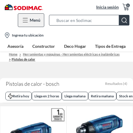
0
Inicia sesión
Menú
Search
Bar
location-
Ingresa tu ubicación
icon
Asesoría
Constructor
Deco Hogar
Tipos de Entrega
Home
Herramientas y máquinas - Herramientas eléctricas e inalámbricas
Pistolas de calor
Pistolas de calor - bosch
Resultados
(
4
)
Retira hoy
Llega en 2 horas
Llega mañana
Retira mañana
Stock en