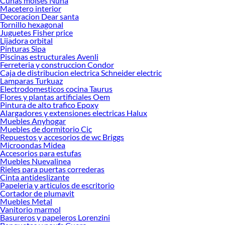
Cunas moises Nuna
Explora la variedad de productos de Pistolas de calor en Sodimac
Macetero interior
Decoracion Dear santa
Herramientas, materiales y accesorios de calidad para tus proyectos y
Tornillo hexagonal
renovación de espacios. ¡Visítanos y descubre todo lo que tenemos para
Juguetes Fisher price
ofrecerte!
Lijadora orbital
Pinturas Sipa
Encuentra una amplia variedad de productos de Pistolas de calor en Sodimac.
Piscinas estructurales Avenli
Encuentra todo lo necesario para tus proyectos de renovación y decoración.
Ferreteria y construccion Condor
¡Visítanos y haz tus ideas realidad!
Caja de distribucion electrica Schneider electric
Lamparas Turkuaz
Electrodomesticos cocina Taurus
Flores y plantas artificiales Oem
Pintura de alto trafico Epoxy
Alargadores y extensiones electricas Halux
Muebles Anyhogar
Muebles de dormitorio Cic
Repuestos y accesorios de wc Briggs
Microondas Midea
Accesorios para estufas
Muebles Nuevalinea
Rieles para puertas correderas
Cinta antideslizante
Papeleria y articulos de escritorio
Cortador de plumavit
Muebles Metal
Vanitorio marmol
Basureros y papeleros Lorenzini