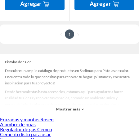
Agregar
Agregar
1
Pistolas de calor
Descubre un amplio catálogo de productos en Sodimac para Pistolas de calor.
Encuentra todo lo que necesitas para renovar tu hogar. ¡Visítanos y encuentra
inspiración para tus proyectos!
Desde herramientas hasta accesorios, estamos aquí para ayudarte a hacer
realidad tus ideas y renovar tus espacios, creando un ambiente único y
personalizado. Explora nuestra selección de herramientas, materiales y
Mostrar más
accesorios de calidad que te ayudarán a crear un espacio más tú.
Frazadas y mantas Rosen
Desde remodelaciones hasta proyectos de decoración, estamos aquí para hacer
Alambre de puas
tus ideas realidad. ¡Visítanos y encuentra todo lo que tenemos para ofrecerte en
Regulador de gas Cemco
Pistolas de calor!
Cemento listo para usar