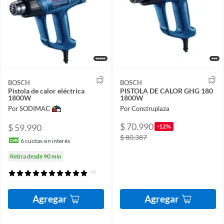
BOSCH
BOSCH
Pistola de calor eléctrica
PISTOLA DE CALOR GHG 180
1800W
1800W
Por SODIMAC
Por Construplaza
$ 70.990
$ 59.990
-12%
$ 80.387
6
cuotas sin interés
Retira desde 90 min
(9)
Agregar
Agregar