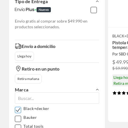
Tipo de Entrega
Nuevo
Envío gratis al comprar sobre $49.990 en
productos seleccionados.
BLACK+
Pistola 
Envío a domicilio
temper
Por SBD C
Llega hoy
$ 49.9
$ 59.990
Retiro en un punto
Llega h
Retira mañana
Retira 
Marca
Black+decker
Bauker
Total tools