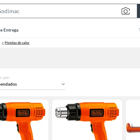
Search
Bar
de Entrega
Pistolas de calor
r por
:
endados