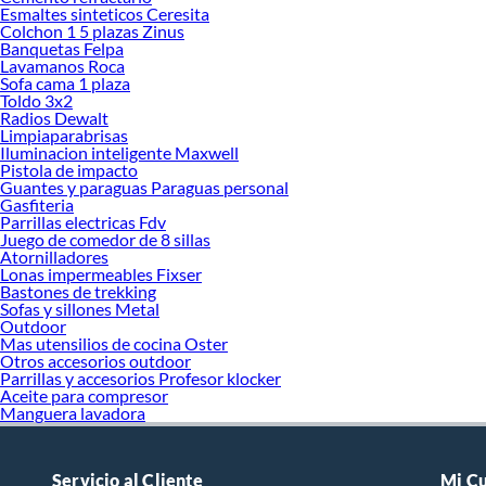
Esmaltes sinteticos Ceresita
Colchon 1 5 plazas Zinus
Banquetas Felpa
Lavamanos Roca
Sofa cama 1 plaza
Toldo 3x2
Radios Dewalt
Limpiaparabrisas
Iluminacion inteligente Maxwell
Pistola de impacto
Guantes y paraguas Paraguas personal
Gasfiteria
Parrillas electricas Fdv
Juego de comedor de 8 sillas
Atornilladores
Lonas impermeables Fixser
Bastones de trekking
Sofas y sillones Metal
Outdoor
Mas utensilios de cocina Oster
Otros accesorios outdoor
Parrillas y accesorios Profesor klocker
Aceite para compresor
Manguera lavadora
Servicio al Cliente
Mi C