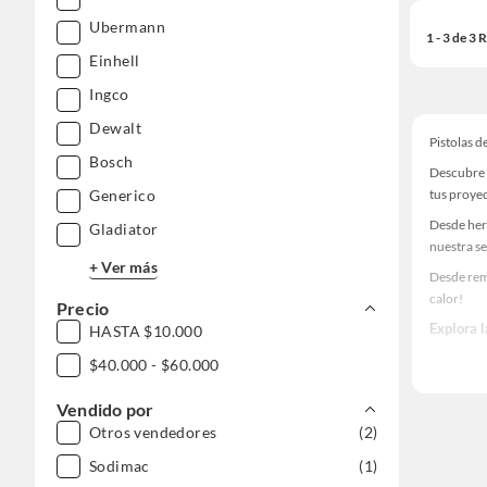
Ubermann
1 - 3 de 3
Einhell
Ingco
Dewalt
Pistolas d
Bosch
Descubre u
tus proye
Generico
Desde her
Gladiator
nuestra se
+ Ver más
Desde remo
calor!
Precio
Explora l
HASTA $10.000
Herramient
$40.000 - $60.000
Encuentra 
Vendido por
ideas real
Otros vendedores
(2)
Sodimac
(1)