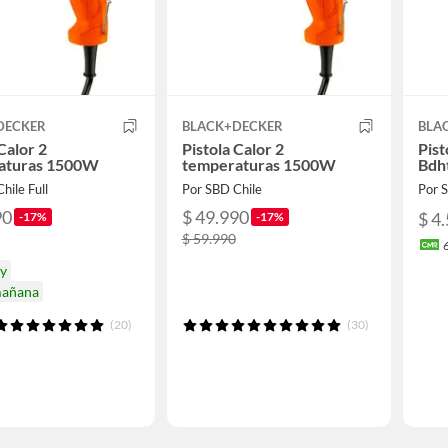
DECKER
BLACK+DECKER
BLA
Calor 2
Pistola Calor 2
Pist
aturas 1500W
temperaturas 1500W
Bdh
hile Full
Por SBD Chile
Por
90
$ 49.990
$ 4
-17%
-17%
$ 59.990
oy
mañana
(20)
(30)