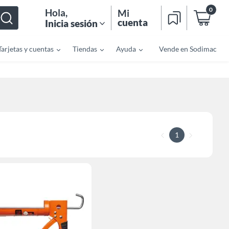
0
Hola
,
Mi
cuenta
Inicia sesión
Tarjetas y cuentas
Tiendas
Ayuda
Vende en Sodimac
1