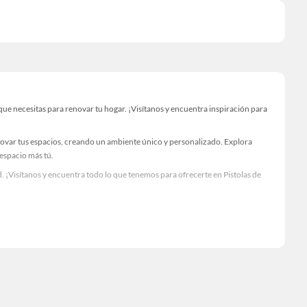
ue necesitas para renovar tu hogar. ¡Visítanos y encuentra inspiración para
novar tus espacios, creando un ambiente único y personalizado. Explora
 espacio más tú.
 ¡Visítanos y encuentra todo lo que tenemos para ofrecerte en Pistolas de
Visítanos y descubre todo lo que tenemos para ofrecerte!
ecesario para tus proyectos de renovación y decoración. ¡Visítanos y haz tus