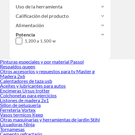
Uso de la herramienta
Calificación del producto
Alimentación
Potencia
1.200 a 1.500 w
Pinturas especiales y por material Passol
Respaldos queen
Otros accesorios y repuestos para tv Master g
Madera 2x6
Calentadores de taza usb
Aceites y lubricantes para autos
Encimeras Ursus trotter
Colchonetas para ejercicios
Listones de madera 2x1
Sillon de peluqueria
Ferreteria Vortex
Vasos termicos Keep
Otras maquinarias y herramientas de jardin Stihl
Licuadoras Ninja
Tornamesas
Cemento refractario