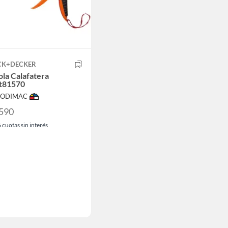
CK+DECKER
ola Calafatera
t81570
 SODIMAC
.590
6
cuotas sin interés