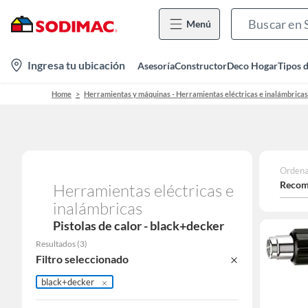
Menú
location-
Ingresa tu ubicación
Asesoría
Constructor
Deco Hogar
Tipos 
icon
Home
Herramientas y máquinas - Herramientas eléctricas e inalámbricas
Ordena
Recom
Herramientas eléctricas e
inalámbricas
Pistolas de calor - black+decker
Resultados
(
3
)
Filtro seleccionado
black+decker