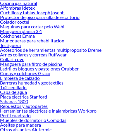
ofrecerte!
Cocina gas natural
Alfombras Idetex
Encuentra una amplia variedad de productos de Iluminación inteligente en
Cuchillos y tablas Joseph joseph
Sodimac. Encuentra todo lo necesario para tus proyectos de renovación y
Protector de piso para silla de escritorio
decoración. ¡Visítanos y haz tus ideas realidad!
Colador coctel
Maquinas para cortar pelo Wahl
Manguera plansa 3 4
Colchones Emma
Munequeras para rehabilitacion
Testiguera
Accesorios de herramientas multiproposito Dremel
Arnes collares y correas Ruffwear
Collarin pvc
Manguera para filtro de piscina
Ladrillos bloques y pastelones Qrubber
Cunas y colchones Graco
Limpieza de calzado
Barreras humedad y geotextiles
1x2 cepillado
Capa de agua
Placa electrica Stanford
Sabanas 1800
Repuestos y autopartes
Herramientas electricas e inalambricas Workpro
Perfil cuadrado
Muebles de dormitorio Cómodas
Aceites para madera
Otros aislantes Alutermic