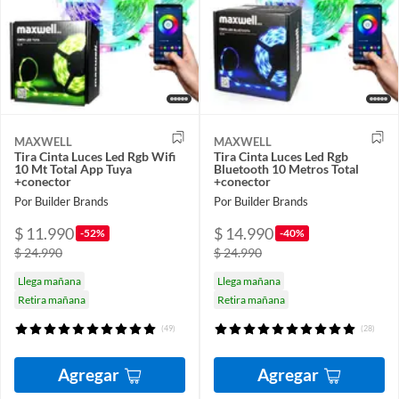
MAXWELL
MAXWELL
Tira Cinta Luces Led Rgb Wifi
Tira Cinta Luces Led Rgb
10 Mt Total App Tuya
Bluetooth 10 Metros Total
+conector
+conector
Por Builder Brands
Por Builder Brands
$ 11.990
$ 14.990
-52%
-40%
$ 24.990
$ 24.990
Llega mañana
Llega mañana
Retira mañana
Retira mañana
(49)
(28)
Agregar
Agregar