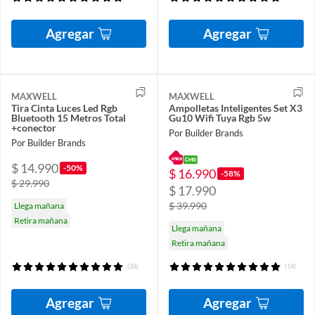
Agregar
Agregar
MAXWELL
MAXWELL
Tira Cinta Luces Led Rgb
Ampolletas Inteligentes Set X3
Bluetooth 15 Metros Total
Gu10 Wifi Tuya Rgb 5w
+conector
Por Builder Brands
Por Builder Brands
$ 14.990
-50%
$ 16.990
-58%
$ 29.990
$ 17.990
$ 39.990
Llega mañana
Retira mañana
Llega mañana
Retira mañana
(36)
(14)
Agregar
Agregar