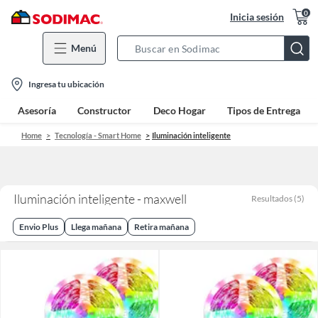
0
Inicia sesión
Menú
Search
Bar
location-
Ingresa tu ubicación
icon
Asesoría
Constructor
Deco Hogar
Tipos de Entrega
Home
Tecnología - Smart Home
Iluminación inteligente
Iluminación inteligente - maxwell
Resultados
(
5
)
Envio Plus
Llega mañana
Retira mañana