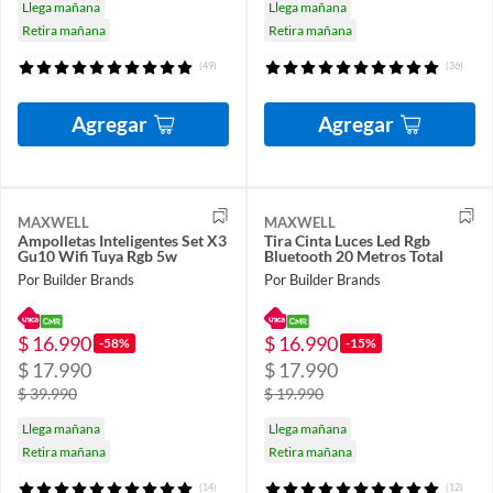
Llega mañana
Llega mañana
Retira mañana
Retira mañana
(49)
(36)
Agregar
Agregar
MAXWELL
MAXWELL
Ampolletas Inteligentes Set X3
Tira Cinta Luces Led Rgb
Gu10 Wifi Tuya Rgb 5w
Bluetooth 20 Metros Total
Por Builder Brands
Por Builder Brands
$ 16.990
$ 16.990
-58%
-15%
$ 17.990
$ 17.990
$ 39.990
$ 19.990
Llega mañana
Llega mañana
Retira mañana
Retira mañana
(14)
(12)