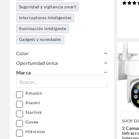
Seguridad y vigilancia smart
Interruptores inteligentes
Iluminación inteligente
Gadgets y novedades
Color
Oportunidad única
Marca
Amazon
Xiaomi
Starlink
SHOP E
Govee
2 Camar
Hikvision
Infrarr
Interno