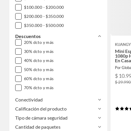
$100.000 - $200.000
$200.000 - $350.000
$350.000 - $500.000
$500.000 - $1.000.000
Descuentos
20% dcto y más
DESDE $1.000.000
KUANGY
Mini Es
30% dcto y más
1080p H
En Cas
40% dcto y más
50% dcto y más
$ 10.9
60% dcto y más
$ 29.990
70% dcto y más
Conectividad
Calificación del producto
Tipo de cámara seguridad
Cantidad de paquetes