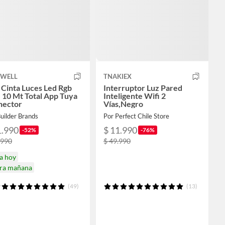
WELL
TNAKIEX
 Cinta Luces Led Rgb
Interruptor Luz Pared
 10 Mt Total App Tuya
Inteligente Wifi 2
nector
Vías,Negro
uilder Brands
Por Perfect Chile Store
1.990
$ 11.990
-52%
-76%
.990
$ 49.990
a hoy
ira mañana
(49)
(13)