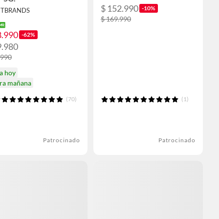
$ 152.990
-10%
 ETBRANDS
$ 169.990
8.990
-62%
9.980
.990
a hoy
ira mañana
(70)
(1)
Patrocinado
Patrocinado