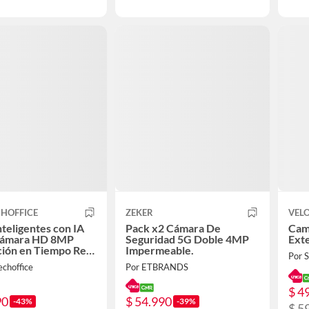
CHOFFICE
ZEKER
VELO
nteligentes con IA
Pack x2 Cámara De
Cam
ámara HD 8MP
Seguridad 5G Doble 4MP
Exte
ión en Tiempo Real
Impermeable.
Por
th y Grabación
echoffice
Por ETBRANDS
$ 4
90
$ 54.990
-43%
-39%
$ 5