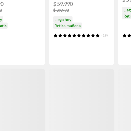
90
$ 59.990
Lle
90
$ 89.990
Ret
oy
Llega hoy
atis
Retira mañana
(19)