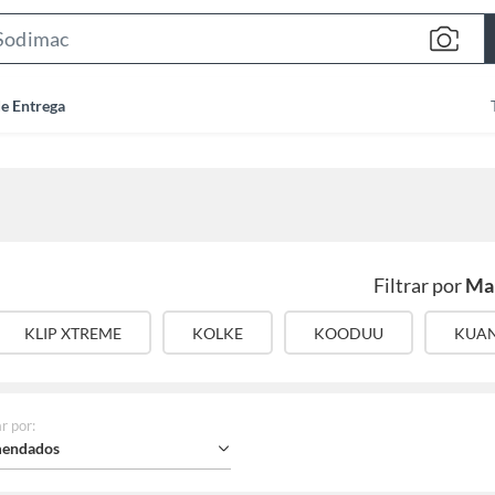
Search
Bar
de Entrega
Filtrar por
Ma
KLIP XTREME
KOLKE
KOODUU
KUA
r por
:
endados