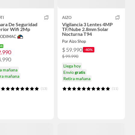
TI
AIZO
ara De Seguridad
Vigilancia 3 Lentes 4MP
erior Wifi 2Mp
TF/Nube 2.8mm Solar
Nocturna T94
 SODIMAC
Por Aizo Shop
$ 59.990
-40%
2.990
$ 99.990
4.990
Llega hoy
ga mañana
Envío
gratis
ira mañana
Retira mañana
(13)
(11)