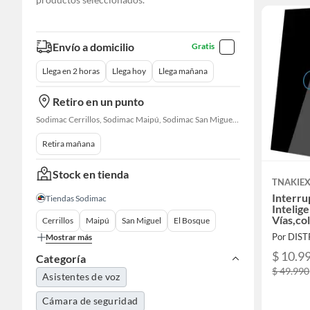
Envío a domicilio
Gratis
Llega en 2 horas
Llega hoy
Llega mañana
Retiro en un punto
Sodimac Cerrillos, Sodimac Maipú, Sodimac San Miguel, Sodimac El Bosque, Sodimac San Bernardo, Constructor Cantagallo, Sodimac Talagante, Sodimac San Fernando
Retira mañana
Stock en tienda
TNAKIE
Interru
Tiendas Sodimac
Intelig
Vías,co
Cerrillos
Maipú
San Miguel
El Bosque
Mostrar más
$ 10.9
Categoría
$ 49.990
Asistentes de voz
Cámara de seguridad