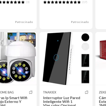
(3)
(17)
Patrocinado
Patrocinado
HOME BAG
TNAKIEX
ZEK
as Ip Smart Wifi
Interruptor Luz Pared
Cám
ojo Externo Y
Inteligente Wifi 1
Ext
 Hd
Vías,color Opcional
2MP