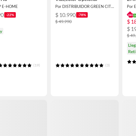
P E-HOME
Por DISTRIBUIDOR GREEN CITY SpA
Por
90
$ 10.990
-22%
-78%
$ 1
$ 49.990
$ 1
oy
$ 49
Lleg
Ret
(19)
(3)