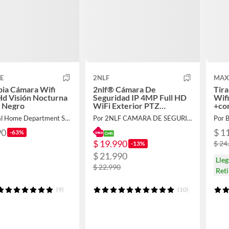
E
2NLF
MAX
pia Cámara Wifi
2nlf® Cámara De
Tira
d Visión Nocturna
Seguridad IP 4MP Full HD
Wifi
a Negro
WiFi Exterior PTZ
+co
Conexión Audio
Por Global Home Department Store
Por 2NLF CAMARA DE SEGURIDAD
Por B
90
$ 1
-63%
$ 19.990
$ 24
-13%
$ 21.990
Lleg
$ 22.990
Ret
(9)
(10)