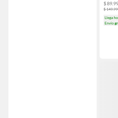
$ 89.9
$ 149.9
Llega h
Envío
gr