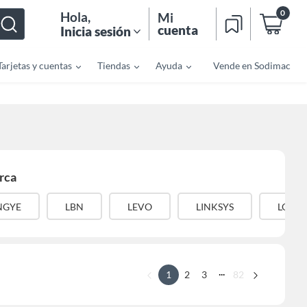
0
Hola
,
Mi
cuenta
Inicia sesión
Tarjetas y cuentas
Tiendas
Ayuda
Vende en Sodimac
rca
NGYE
LBN
LEVO
LINKSYS
LOGIT
...
1
2
3
82