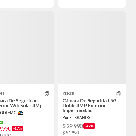
TI
ZEKER
ara De Seguridad
Cámara De Seguridad 5G
rior Wifi Solar 4Mp
Doble 4MP Exterior
Impermeable.
 SODIMAC
Por ETBRANDS
$ 29.990
-42%
9.990
-17%
$ 51.990
9.990