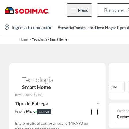
Menú
location-
Ingresa tu ubicación
Asesoría
Constructor
Deco Hogar
Tipos 
icon
Home
Tecnología - Smart Home
Tecnología
Smart Home
IMOU
JOIGO
JUST HOME COLLECTION
Resultados
(
3917
)
Tipo de Entrega
Ordena
Nuevo
Recom
Envío gratis al comprar sobre $49.990 en
productos seleccionados.