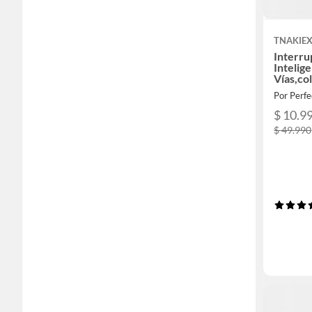
TNAKIE
Interru
Intelig
Vías,co
Por Perfe
$ 10.9
$ 49.990