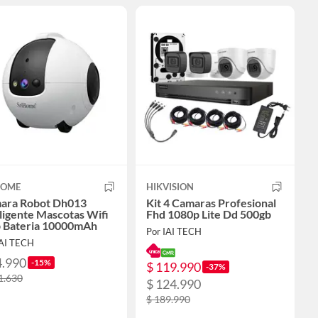
HOME
HIKVISION
ara Robot Dh013
Kit 4 Camaras Profesional
ligente Mascotas Wifi
Fhd 1080p Lite Dd 500gb
 Bateria 10000mAh
Por IAI TECH
IAI TECH
4.990
-15%
$ 119.990
-37%
1.630
$ 124.990
$ 189.990