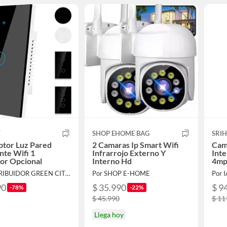
X
SHOP EHOME BAG
SRI
ptor Luz Pared
2 Camaras Ip Smart Wifi
Cam
ente Wifi 1
Infrarrojo Externo Y
Inte
lor Opcional
Interno Hd
4mp
Por DISTRIBUIDOR GREEN CITY SpA
Por SHOP E-HOME
Por 
90
$ 35.990
$ 9
-78%
-22%
$ 45.990
$ 11
Llega hoy