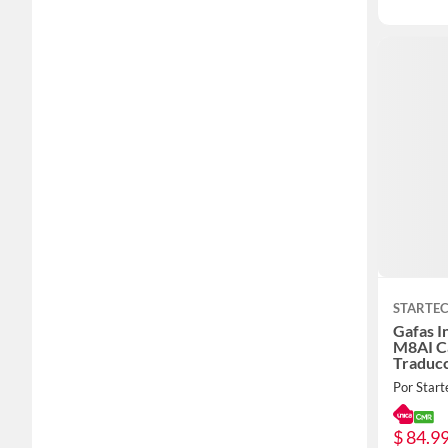
STARTE
Gafas I
M8AI C
Traducc
Bluetoo
Por Start
1080P
$ 84.9