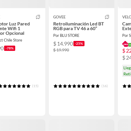
X
GOVEE
VELO
ptor Luz Pared
Retroiluminación Led BT
Cam
ente Wifi 1
RGB para TV 46 a 60”
Ext
lor Opcional
Por BLU STORE
Por
ct Chile Store
$ 14.990
-25%
90
-78%
$ 2
$ 19.990
$ 2
Lle
Ret
(15)
(16)