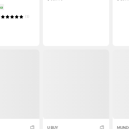
na
(1)
U BUY
MUND