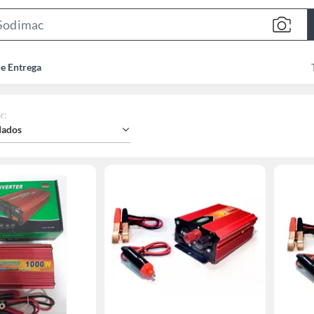
Search
Bar
de Entrega
r
:
ados