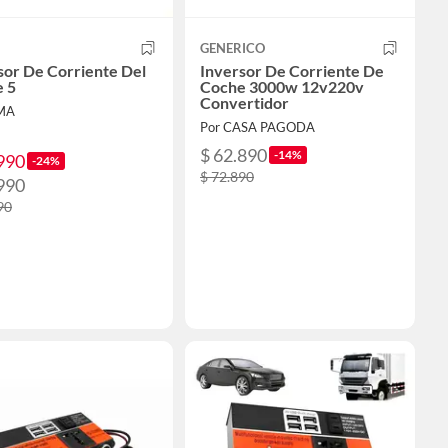
GENERICO
sor De Corriente Del
Inversor De Corriente De
 5
Coche 3000w 12v220v
Convertidor
IMA
Por CASA PAGODA
$ 62.890
-14%
990
-24%
$ 72.890
990
90