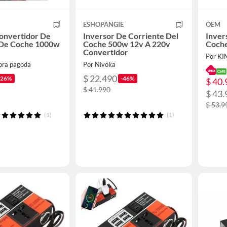
ESHOPANGIE
OEM
onvertidor De
Inversor De Corriente Del
Inver
 De Coche 1000w
Coche 500w 12v A 220v
Coche
Convertidor
Por K
ora pagoda
Por Nivoka
$ 22.490
-26%
-46%
$ 40.
$ 41.990
$ 43.
$ 53.9
(1)
(1)