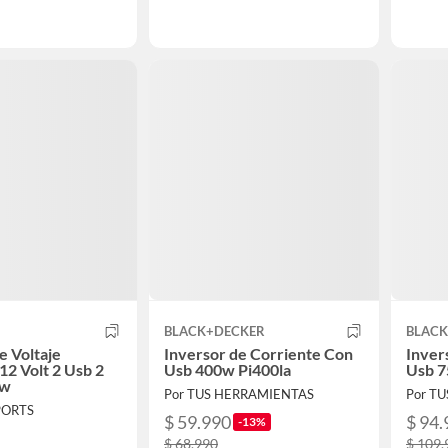
BLACK+DECKER
BLAC
e Voltaje
Inversor de Corriente Con
Inver
12 Volt 2 Usb 2
Usb 400w Pi400la
Usb 7
0w
Por TUS HERRAMIENTAS
Por T
PORTS
$ 59.990
$ 94.
-13%
$ 68.990
$ 109.