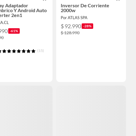
ay Adaptador
Inversor De Corriente
mbrico Y Android Auto
2000w
rter 2en1
Por ATLAS SPA
ZA.CL
$ 92.990
-28%
990
-61%
$ 128.990
90
(15)