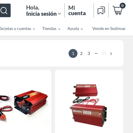
0
Hola
,
Mi
cuenta
Inicia sesión
Tarjetas y cuentas
Tiendas
Ayuda
Vende en Sodimac
...
1
2
3
10