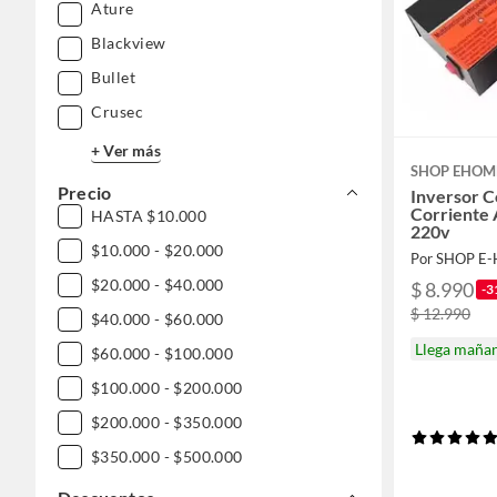
Ature
Blackview
Bullet
Crusec
+ Ver más
SHOP EHOM
Precio
Inversor 
Corriente
HASTA $10.000
220v
$10.000 - $20.000
Por SHOP E
$20.000 - $40.000
$ 8.990
-3
$ 12.990
$40.000 - $60.000
Llega maña
$60.000 - $100.000
$100.000 - $200.000
$200.000 - $350.000
$350.000 - $500.000
$500.000 - $1.000.000