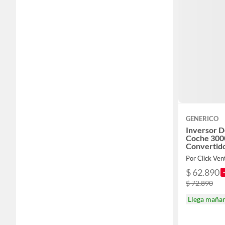
GENERICO
Inversor D
Coche 300
Convertid
Por Click Ven
$ 62.890
$ 72.890
Llega maña