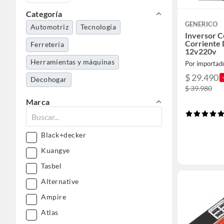
Categoría
GENERICO
Automotriz
Tecnología
Inversor C
Corriente
Ferretería
12v220v
Herramientas y máquinas
Por importad
$ 29.490
Decohogar
$ 39.980
Marca
Black+decker
Kuangye
Tasbel
Alternative
Ampire
Atlas