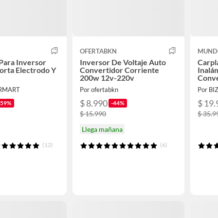
OFERTABKN
MUND
 Para Inversor
Inversor De Voltaje Auto
Carpl
orta Electrodo Y
Convertidor Corriente
Inalá
200w 12v-220v
Conve
RMART
Por ofertabkn
Por BI
$ 8.990
$ 19.
-59%
-44%
$ 15.990
$ 35.9
Llega mañana
(12)
(6)