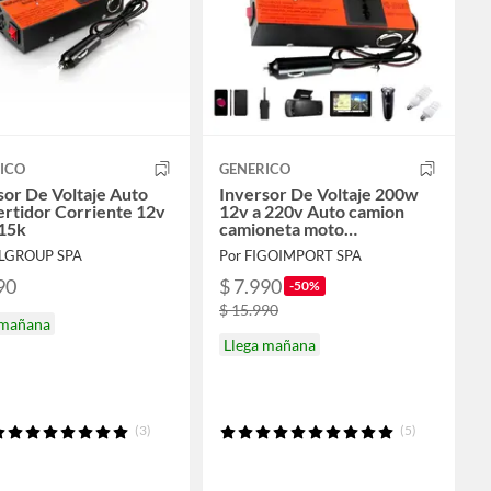
ICO
GENERICO
sor De Voltaje Auto
Inversor De Voltaje 200w
rtidor Corriente 12v
12v a 220v Auto camion
15k
camioneta moto
Convertidor Corriente
&LGROUP SPA
Por FIGOIMPORT SPA
FIGOIMPORT
90
$ 7.990
-50%
$ 15.990
 mañana
Llega mañana
(3)
(5)