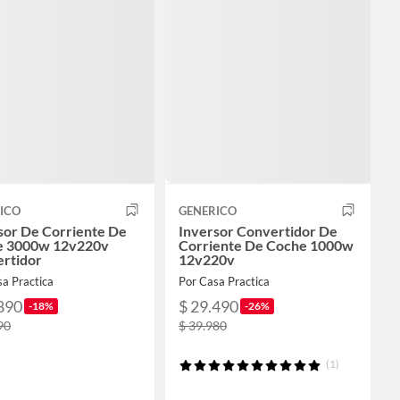
ICO
GENERICO
sor De Corriente De
Inversor Convertidor De
e 3000w 12v220v
Corriente De Coche 1000w
rtidor
12v220v
a Practica
Por Casa Practica
890
$ 29.490
-18%
-26%
90
$ 39.980
(1)