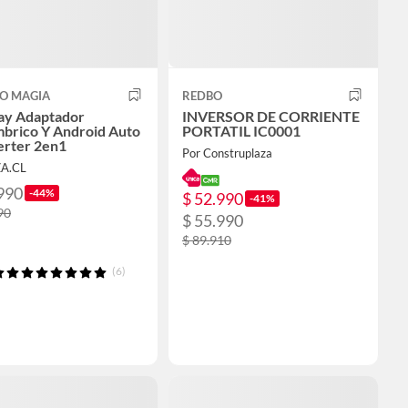
O MAGIA
REDBO
ay Adaptador
INVERSOR DE CORRIENTE
mbrico Y Android Auto
PORTATIL IC0001
rter 2en1
Por Construplaza
ZA.CL
990
-44%
$ 52.990
-41%
90
$ 55.990
$ 89.910
(6)