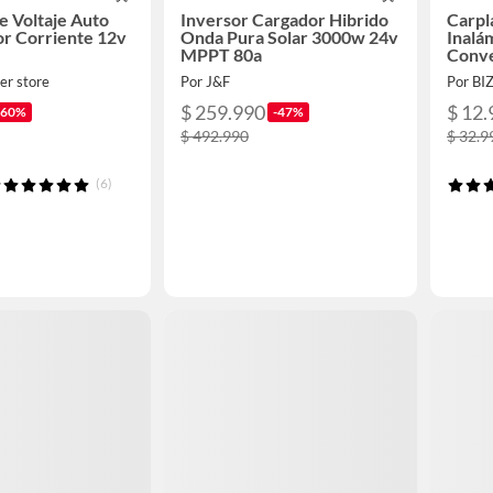
e Voltaje Auto
Inversor Cargador Hibrido
Carpl
r Corriente 12v
Onda Pura Solar 3000w 24v
Inalá
MPPT 80a
Conve
er store
Por J&F
Por BI
$ 259.990
$ 12.
-60%
-47%
$ 492.990
$ 32.9
(6)