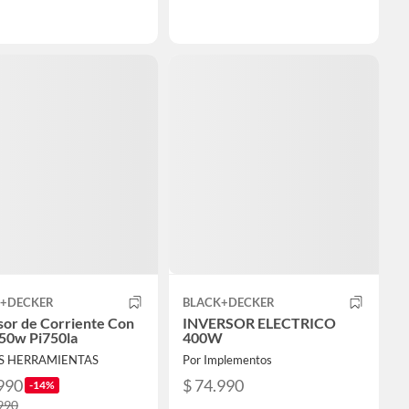
K+DECKER
BLACK+DECKER
sor de Corriente Con
INVERSOR ELECTRICO
50w Pi750la
400W
US HERRAMIENTAS
Por Implementos
990
$ 74.990
-14%
990