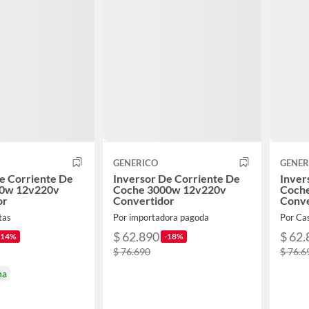
GENERICO
GENER
e Corriente De
Inversor De Corriente De
Inver
0w 12v220v
Coche 3000w 12v220v
Coch
or
Convertidor
Conve
tas
Por importadora pagoda
Por Cas
$ 62.890
$ 62.
-14%
-18%
$ 76.690
$ 76.6
na