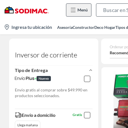
Menú
location-
Ingresa tu ubicación
Asesoría
Constructor
Deco Hogar
Tipos 
icon
Ordenar po
Recomend
Inversor de corriente
Tipo de Entrega
Nuevo
Envío gratis al comprar sobre $49.990 en
productos seleccionados.
Envío a domicilio
Gratis
Llega mañana