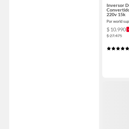
Inversor D
Convertido
220v 15k
Por world sup
$ 10.990
$ 27.475