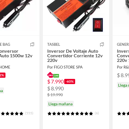
E BAG
TASBEL
GENER
Conversor
Inversor De Voltaje Auto
Inver
 Auto 1500w 12v
Convertidor Corriente 12v
Conve
220v
220v 
-HOME
Por FIGO STORE SPA
Por R
$ 8.9
1%
$ 7.990
-60%
Llega
$ 8.990
na
$ 19.990
Llega mañana
(555)
(6)