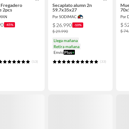
 Fregadero
Secaplato alumn 2n
Mue
e 2pcs
59.7x35x27
70x
LMAN
Por SODIMAC
Por 
90
$ 5
$ 26.990
-45%
-10%
$ 74
$ 29.990
Llega mañana
Retira mañana
Envío
Plus
+
(13)
(33)