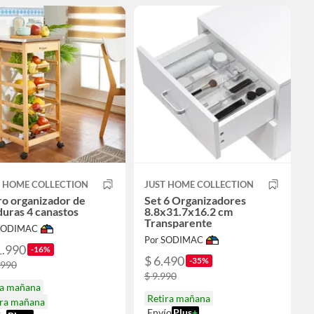
T HOME COLLECTION
JUST HOME COLLECTION
ro organizador de
Set 6 Organizadores
uras 4 canastos
8.8x31.7x16.2 cm
Transparente
 SODIMAC
Por SODIMAC
1.990
-16%
$ 6.490
-35%
.990
$ 9.990
ga mañana
Retira mañana
ira mañana
Envío
Plus
+