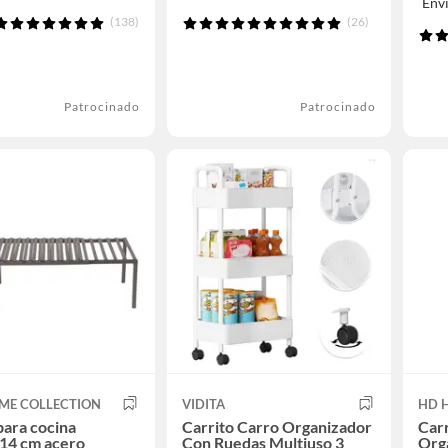
Env
(138)
(26)
Patrocinado
Patrocinado
ME COLLECTION
VIDITA
HD 
para cocina
Carrito Carro Organizador
Carr
14 cm acero
Con Ruedas Multiuso 3
Org