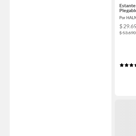
Estante
Plegabl
Por HA
$ 29.6
$ 53.690