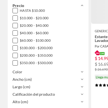
Precio
HASTA $10.000
$10.000 - $20.000
$20.000 - $40.000
GENERI
$40.000 - $60.000
Estante
Lavador
$60.000 - $100.000
Por CAS
$100.000 - $200.000
$200.000 - $350.000
$ 14.9
$350.000 - $500.000
$ 16.6
$ 26.690
$500.000 - $1.000.000
Color
Llega m
DESDE $1.000.000
Ancho (cm)
Largo (cm)
Calificación del producto
Alto (cm)