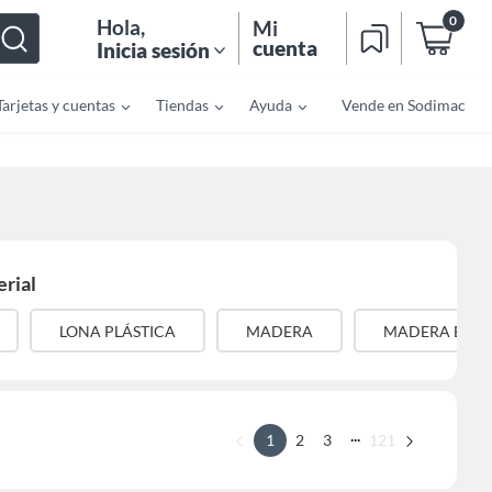
0
Hola
,
Mi
cuenta
Inicia sesión
Tarjetas y cuentas
Tiendas
Ayuda
Vende en Sodimac
rial
LONA PLÁSTICA
MADERA
MADERA BAM
...
1
2
3
121