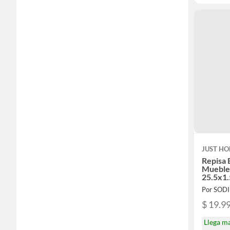
JUST HO
Repisa 
Mueble
25.5x1
Por SOD
$ 19.9
Llega m