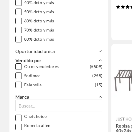
40% dcto y más
50% dcto y más
60% dcto y más
70% dcto y más
80% dcto y más
Oportunidad única
Vendido por
Otros vendedores
(5509)
Sodimac
(258)
Falabella
(15)
Marca
Chefchoice
JUST HO
Repisa 
Roberta allen
40x24x