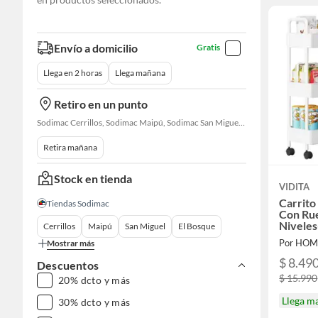
Envío a domicilio
Gratis
Llega en 2 horas
Llega mañana
Retiro en un punto
Sodimac Cerrillos, Sodimac Maipú, Sodimac San Miguel, Sodimac El Bosque, Sodimac San Bernardo, Sodimac Talagante, Sodimac San Fernando
Retira mañana
Stock en tienda
VIDITA
Carrito
Tiendas Sodimac
Con Rue
Niveles
Cerrillos
Maipú
San Miguel
El Bosque
Por HOM
Mostrar más
$ 8.49
Descuentos
$ 15.990
20% dcto y más
Llega m
30% dcto y más