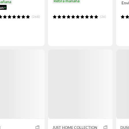
Retira mañana
mañana
Env
us
+
(268)
(26)
N
JUST HOME COLLECTION
DUS