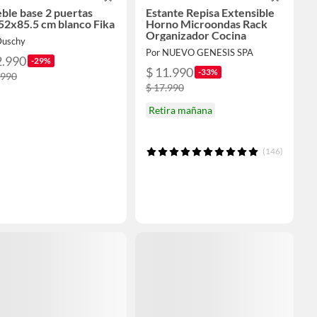
ble base 2 puertas
Estante Repisa Extensible
52x85.5 cm blanco Fika
Horno Microondas Rack
Organizador Cocina
Duschy
Por NUEVO GENESIS SPA
2.990
-29%
$ 11.990
-33%
.990
$ 17.990
Retira mañana
(146)