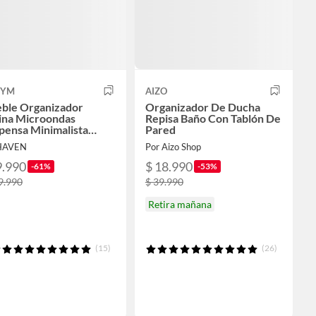
MYM
AIZO
ble Organizador
Organizador De Ducha
ina Microondas
Repisa Baño Con Tablón De
pensa Minimalista
Pared
30×80cm Marrón
HAVEN
Por Aizo Shop
9.990
$ 18.990
-61%
-53%
9.990
$ 39.990
Retira mañana
(15)
(26)