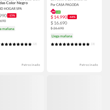
das Color Negro
Por CASA PAGODA
HD HOGAR SPA
.990
-15%
$ 14.990
-44%
.690
$ 16.690
$ 26.690
ga mañana
Llega mañana
(2)
(3)
Patrocinado
Patrocinado