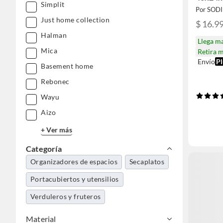
Simplit
Por SOD
Just home collection
$ 16.9
Halman
Llega m
Mica
Retira 
Envío
Pl
Basement home
Rebonec
Wayu
Aizo
+ Ver más
Categoría
Organizadores de espacios
Secaplatos
Portacubiertos y utensilios
Verduleros y fruteros
Material