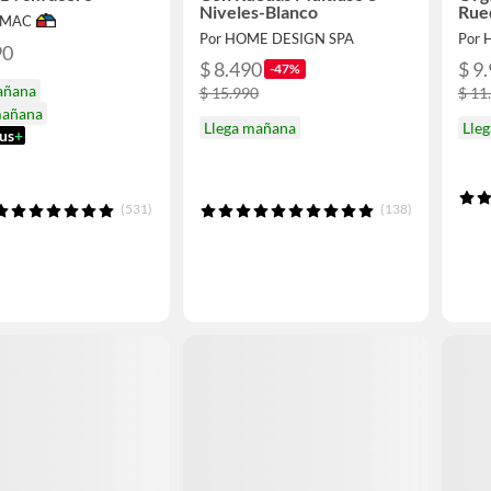
Niveles-Blanco
Rue
IMAC
Por HOME DESIGN SPA
Por 
90
$ 8.490
$ 9
-47%
añana
$ 15.990
$ 11
mañana
Llega mañana
Lle
us
+
(531)
(138)