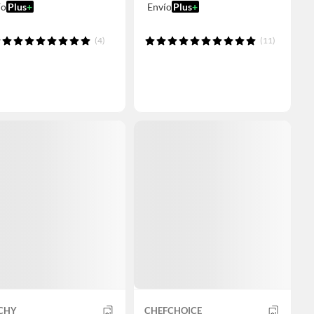
ío
Plus
+
Envío
Plus
+
(4)
(11)
CHY
CHEFCHOICE