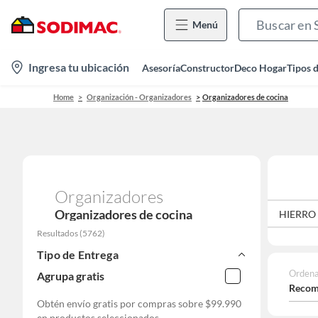
Menú
location-
Ingresa tu ubicación
Asesoría
Constructor
Deco Hogar
Tipos 
icon
Home
Organización - Organizadores
Organizadores de cocina
Organizadores
Organizadores de cocina
FIBRA SINTÉTICA
FIERRO
GOMA
HIERRO
Resultados
(
5762
)
Tipo de Entrega
Ordena
Agrupa gratis
Recom
Obtén envío gratis por compras sobre
$99.990
en productos seleccionados.