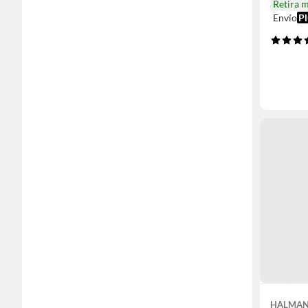
Retira 
Envío
Pl
HALMA