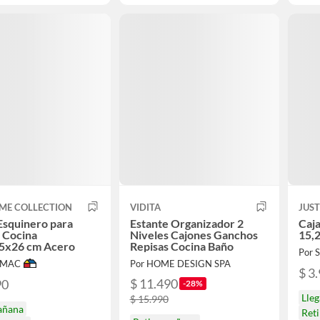
ME COLLECTION
VIDITA
JUS
Esquinero para
Estante Organizador 2
Caja
 Cocina
Niveles Cajones Ganchos
15,
.5x26 cm Acero
Repisas Cocina Baño
Por
IMAC
Por HOME DESIGN SPA
$ 3
$ 11.490
90
-28%
Lle
$ 15.990
añana
Ret