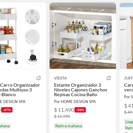
VIDITA
JUS
 Carro Organizador
Estante Organizador 2
Car
das Multiuso 3
Niveles Cajones Ganchos
verd
-Blanco
Repisas Cocina Baño
Por
E DESIGN SPA
Por HOME DESIGN SPA
$ 4
0
$ 11.490
-47%
-28%
$ 49
$ 15.990
Lle
añana
Retira mañana
Ret