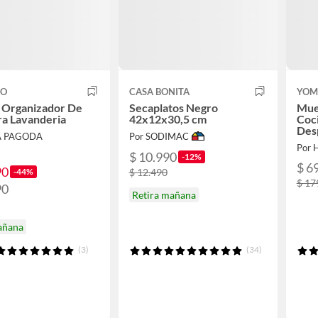
CO
CASA BONITA
YO
 Organizador De
Secaplatos Negro
Mue
a Lavanderia
42x12x30,5 cm
Coc
Des
A PAGODA
Por SODIMAC
98×
Por 
$ 10.990
-12%
$ 6
90
-44%
$ 12.490
$ 17
90
Retira mañana
añana
(3)
(34)