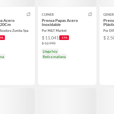
CUINER
GENER
pa Acero
Prensa Papas Acero
Prens
e 20Cm
Inoxidable
Plást
lizadora Zumba Spa
Por M&T Market
$ 11.041
$ 2.5
0%
-15%
$ 12.990
Llega hoy
ana
Retira mañana