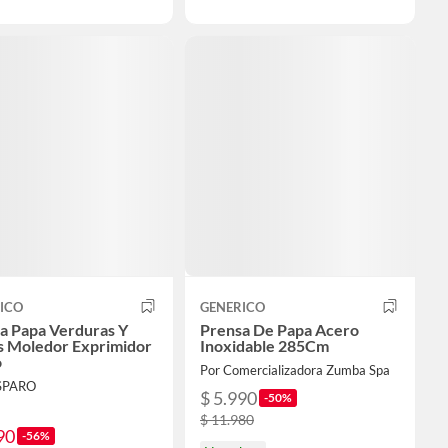
ICO
GENERICO
a Papa Verduras Y
Prensa De Papa Acero
s Moledor Exprimidor
Inoxidable 285Cm
o
Por Comercializadora Zumba Spa
ISPARO
$ 5.990
-50%
$ 11.980
90
-56%