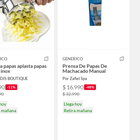
ICO
GENERICO
a papas aplasta papas
Prensa De Papas De
 inox
Machacado Manual
ADIS BOUTIQUE
Por Zafiel Spa
90
$ 16.990
-11%
-48%
90
$ 32.990
 hoy
Llega hoy
a mañana
Retira mañana