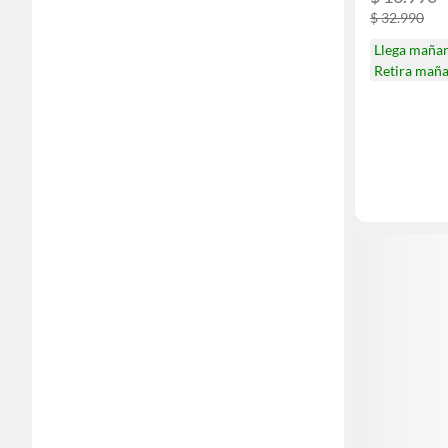
$ 32.990
Llega maña
Retira mañ