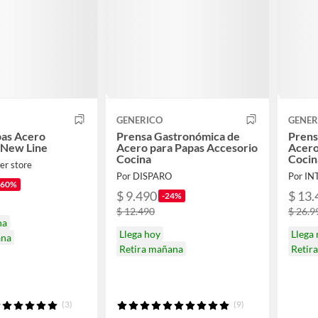
GENERICO
GENER
pas Acero
Prensa Gastronómica de
Prens
 New Line
Acero para Papas Accesorio
Acero
Cocina
Cocin
er store
Por DISPARO
Por I
-60%
$ 9.490
$ 13.
-24%
$ 12.490
$ 26.9
na
Llega hoy
Llega
ana
Retira mañana
Retir
(3)
(9)