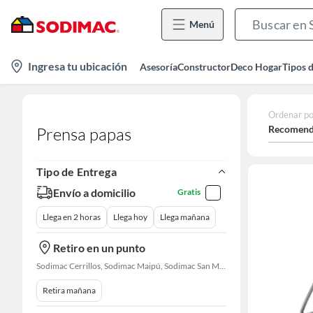
Menú
location-
Ingresa tu ubicación
Asesoría
Constructor
Deco Hogar
Tipos 
icon
Ordenar po
Recomend
Prensa papas
Tipo de Entrega
Envío a domicilio
Gratis
Llega en 2 horas
Llega hoy
Llega mañana
Retiro en un punto
Sodimac Cerrillos, Sodimac Maipú, Sodimac San Miguel, Sodimac El Bosque, Sodimac San Bernardo, Sodimac Talagante, Sodimac San Fernando
Retira mañana