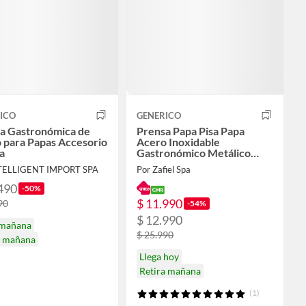
ICO
GENERICO
a Gastronómica de
Prensa Papa Pisa Papa
 para Papas Accesorio
Acero Inoxidable
a
Gastronómico Metálico
Plateado
NTELLIGENT IMPORT SPA
Por Zafiel Spa
490
-50%
$ 11.990
90
-54%
$ 12.990
 mañana
$ 25.990
a mañana
Llega hoy
Retira mañana
(1)