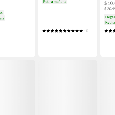
Retira mañana
$ 10.
$ 20.4
na
Llega
ana
Retir
(6)