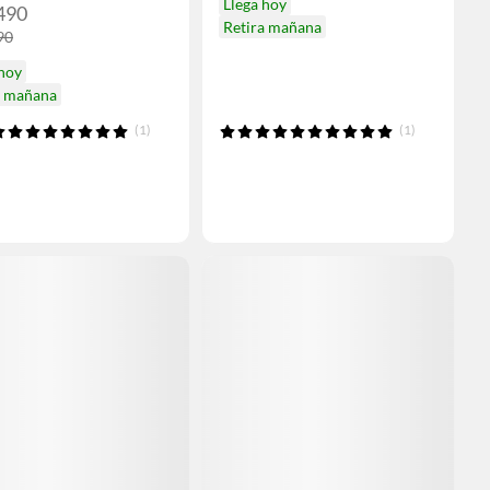
Llega hoy
490
Retira mañana
90
 hoy
a mañana
(1)
(1)