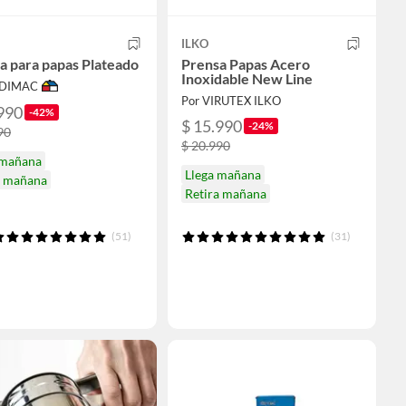
ILKO
a para papas Plateado
Prensa Papas Acero
Inoxidable New Line
ODIMAC
Por VIRUTEX ILKO
990
-42%
$ 15.990
-24%
90
$ 20.990
 mañana
Llega mañana
a mañana
Retira mañana
(51)
(31)