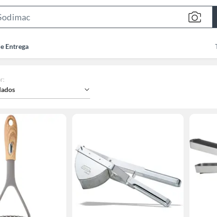
Search
Bar
de Entrega
r
:
ados