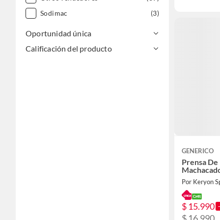
Sodimac
(3)
Oportunidad única
Calificación del producto
GENERICO
Prensa De
Machacado
Por Keryon S
$ 15.990
$ 16.990