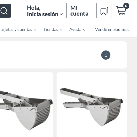
0
Hola
,
Mi
cuenta
Inicia sesión
Tarjetas y cuentas
Tiendas
Ayuda
Vende en Sodimac
1