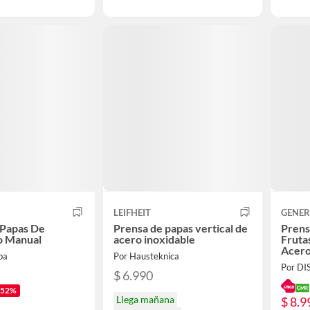
LEIFHEIT
GENER
 Papas De
Prensa de papas vertical de
Prens
 Manual
acero inoxidable
Fruta
Acer
pa
Por Hausteknica
Por D
$ 6.990
-52%
Llega mañana
$ 8.9