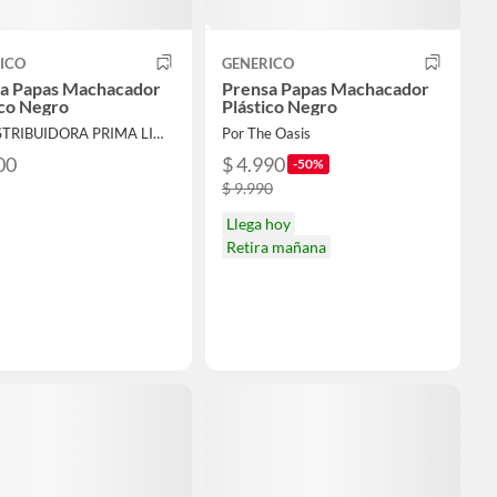
ICO
GENERICO
a Papas Machacador
Prensa Papas Machacador
ico Negro
Plástico Negro
Por DISTRIBUIDORA PRIMA LIMITADA
Por The Oasis
00
$ 4.990
-50%
$ 9.990
Llega hoy
Retira mañana