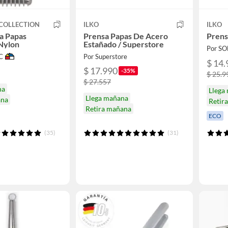
COLLECTION
ILKO
ILKO
a Papas
Prensa Papas De Acero
Prens
Nylon
Estañado / Superstore
Por S
C
Por Superstore
$ 14.
$ 17.990
-35%
$ 25.9
$ 27.557
na
Llega
Llega mañana
ana
Retir
Retira mañana
ECO
(35)
(31)