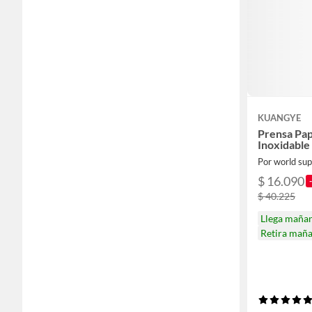
KUANGYE
Prensa Pa
Inoxidable
Por world sup
$ 16.090
$ 40.225
Llega maña
Retira mañ