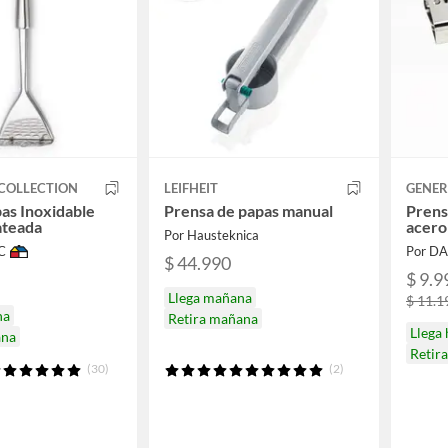
COLLECTION
LEIFHEIT
GENER
as Inoxidable
Prensa de papas manual
Prens
ateada
acero
Por Hausteknica
C
Por D
$ 44.990
$ 9.9
Llega mañana
$ 11.1
na
Retira mañana
Llega
ana
Retir
(30)
(2)