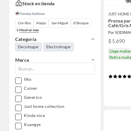
Stock en tienda
Tiendas Sodimac
JUST HOME 
Prensa par
Cerrillos
Maipú
San Miguel
El Bosque
Café/Gris 
Mostrar más
Por SODIMA
Categoría
$ 5.690
Decohogar
Electrohogar
Llega maña
Retira mañ
Marca
Ilko
Cuiner
Generico
Just home collection
Kinda nice
Kuangye