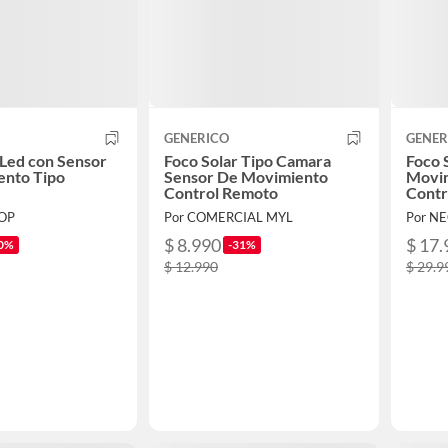
GENERICO
GENER
 Led con Sensor
Foco Solar Tipo Camara
Foco 
ento Tipo
Sensor De Movimiento
Movim
Control Remoto
Contr
HOP
Por COMERCIAL MYL
Por N
$ 8.990
$ 17.
0%
-31%
$ 12.990
$ 29.9