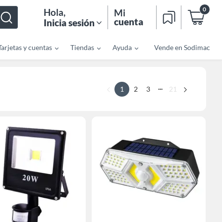
0
Hola
,
Mi
cuenta
Inicia sesión
Tarjetas y cuentas
Tiendas
Ayuda
Vende en Sodimac
...
1
2
3
21