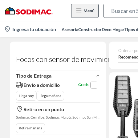
Menú
location-
Ingresa tu ubicación
Asesoría
Constructor
Deco Hogar
Tipos 
icon
Ordenar po
Recomend
Focos con sensor de movimiento
Tipo de Entrega
Envío a domicilio
Gratis
Llega hoy
Llega mañana
Retiro en un punto
Sodimac Cerrillos, Sodimac Maipú, Sodimac San Miguel, Sodimac El Bosque, Sodimac San Bernardo, Constructor Cantagallo, Sodimac Talagante, Sodimac San Fernando
Retira mañana