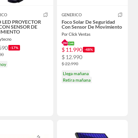
ICO
GENERICO
 LED PROYECTOR
Foco Solar De Seguridad
CON SENSOR DE
Con Sensor De Movimiento
IMIENTO
Por Click Ventas
tytecno
590
-17%
$ 11.990
-48%
00
$ 12.990
$ 22.990
 hoy
Llega mañana
Retira mañana