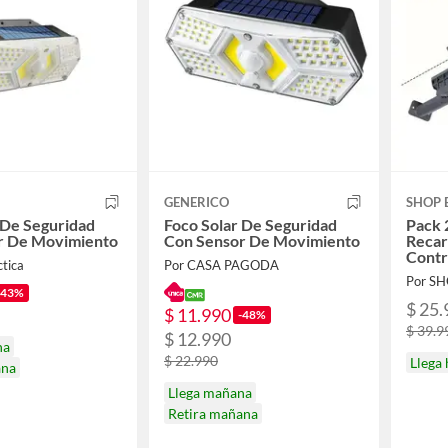
GENERICO
SHOP 
 De Seguridad
Foco Solar De Seguridad
Pack 
r De Movimiento
Con Sensor De Movimiento
Recar
Contr
tica
Por CASA PAGODA
Por S
-43%
$ 25.
$ 11.990
-48%
$ 39.9
$ 12.990
na
$ 22.990
Llega
ana
Llega mañana
Retira mañana