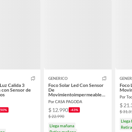
GENERICO
GENER
Luz Calida 3
Foco Solar Led Con Sensor
Foco 
 con Sensor de
De
Movim
os
Movimientoimpermeable
Por To
Exterior
Por CASA PAGODA
$ 21.
$ 12.990
-50%
-43%
$ 31.3
$ 22.990
Llega
Llega mañana
Retir
ana
Retira mañana