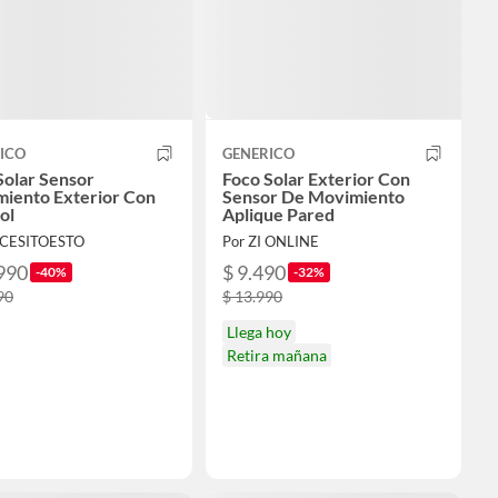
ICO
GENERICO
Solar Sensor
Foco Solar Exterior Con
iento Exterior Con
Sensor De Movimiento
ol
Aplique Pared
ECESITOESTO
Por ZI ONLINE
990
$ 9.490
-40%
-32%
90
$ 13.990
Llega hoy
Retira mañana