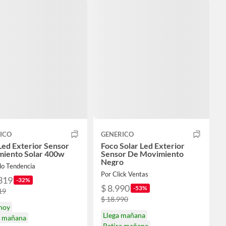
ICO
GENERICO
Led Exterior Sensor
Foco Solar Led Exterior
iento Solar 400w
Sensor De Movimiento
Negro
do Tendencia
Por Click Ventas
319
-32%
$ 8.990
-53%
19
$ 18.990
 hoy
Llega mañana
a mañana
Retira mañana