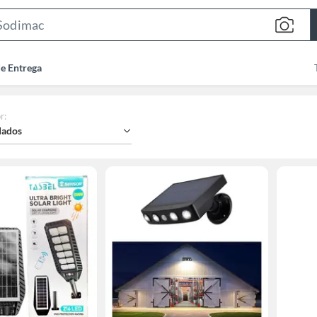
Search
Bar
de Entrega
r
:
ados