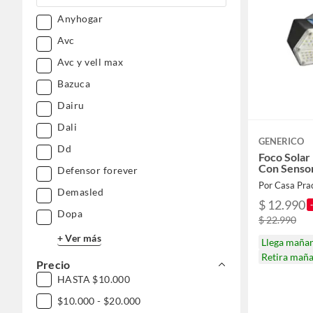
Anyhogar
Avc
Avc y vell max
Bazuca
Dairu
Dali
GENERICO
Dd
Foco Solar
Con Senso
Defensor forever
Por Casa Prac
Demasled
$ 12.990
Dopa
$ 22.990
+ Ver más
Llega maña
Retira mañ
Precio
HASTA $10.000
$10.000 - $20.000