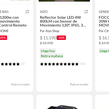
E BAG
AIZO
GENER
 1200w con
Reflector Solar LED 4W
FOCO
 movimiento
800LM con Sensor de
20W 
Control Remoto
Movimiento 120°, IP65, 3
MOV
Modos de Luz, para Exterior
-HOME
Por Aizo Shop
Por Ci
$ 11.590
$ 16.
-35%
-42%
$ 19.990
$ 19.9
Llega hoy
Llega
Retira mañana
(2)
(31)
Patrocinado
Patrocinado