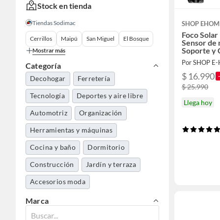
Stock en tienda
Tiendas Sodimac
SHOP EHOM
Foco Solar
Cerrillos
Maipú
San Miguel
El Bosque
Sensor de
Soporte y 
Mostrar más
Por SHOP E
Categoría
$ 16.990
Decohogar
Ferretería
$ 25.990
Tecnología
Deportes y aire libre
Llega hoy
Automotriz
Organización
Herramientas y máquinas
Cocina y baño
Dormitorio
Construcción
Jardín y terraza
Accesorios moda
Marca