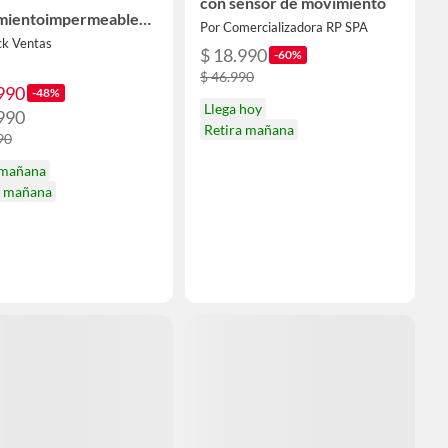
con sensor de movimiento
mientoimpermeable
Por Comercializadora RP SPA
ior
ck Ventas
$ 18.990
-60%
$ 46.990
990
-48%
Llega hoy
990
Retira mañana
90
 mañana
a mañana