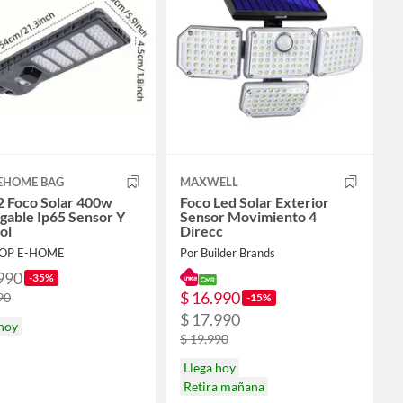
EHOME BAG
MAXWELL
2 Foco Solar 400w
Foco Led Solar Exterior
gable Ip65 Sensor Y
Sensor Movimiento 4
ol
Direcc
HOP E-HOME
Por Builder Brands
990
-35%
$ 16.990
90
-15%
$ 17.990
 hoy
$ 19.990
Llega hoy
Retira mañana