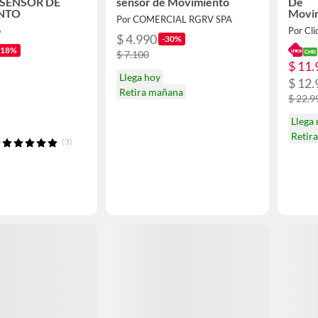
SENSOR DE
sensor de Movimiento
De
NTO
Movi
Por COMERCIAL RGRV SPA
Exter
o
Por Cli
$ 4.990
-30%
-18%
$ 7.100
$ 11.
Llega hoy
$ 12.
Retira mañana
$ 22.9
Llega
Retir
(3)