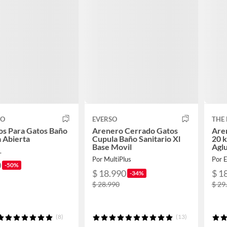
CO
EVERSO
THE
os Para Gatos Baño
Arenero Cerrado Gatos
Aren
 Abierta
Cupula Baño Sanitario Xl
20 
Base Movil
Aglu
.
Por MultiPlus
Por
0
-50%
$ 18.990
$ 1
-34%
$ 28.990
$ 29
(8)
(13)