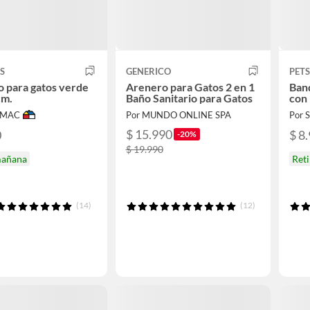
S
GENERICO
PETS
 para gatos verde
Arenero para Gatos 2 en 1
Band
cm.
Baño Sanitario para Gatos
con
IMAC
Por MUNDO ONLINE SPA
Por
$ 15.990
0
$ 8
-20%
$ 19.990
mañana
Ret
(14)
(12)