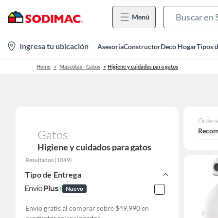
Menú
location-
Ingresa tu ubicación
Asesoría
Constructor
Deco Hogar
Tipos 
icon
Home
Mascotas - Gatos
Higiene y cuidados para gatos
Ordena
Recom
Gatos
Higiene y cuidados para gatos
Resultados
(
1049
)
Tipo de Entrega
Nuevo
Envío gratis al comprar sobre $49.990 en
productos seleccionados.