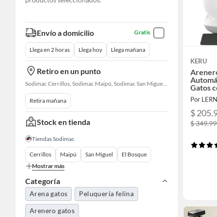
Envío a domicilio
Gratis
Llega en 2 horas
Llega hoy
Llega mañana
KERU
Retiro en un punto
Arenero
Automát
Sodimac Cerrillos, Sodimac Maipú, Sodimac San Miguel, Sodimac El Bosque, Sodimac San Bernardo, Sodimac Talagante, Sodimac San Fernando
Gatos c
Autolim
Por LER
Retira mañana
$ 205.
Stock en tienda
$ 349.9
Tiendas Sodimac
Cerrillos
Maipú
San Miguel
El Bosque
Mostrar más
Categoría
Arena gatos
Peluquería felina
Arenero gatos