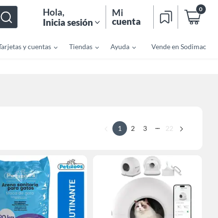
0
Hola
,
Mi
cuenta
Inicia sesión
Tarjetas y cuentas
Tiendas
Ayuda
Vende en Sodimac
...
1
2
3
22