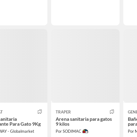
AT
TRAPER
GEN
anitaria
Arena sanitaria para gatos
Bañ
ante Para Gato 9Kg
9 kilos
par
AY - Globalmarket
Por SODIMAC
Por