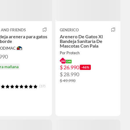
 AND FRIENDS
GENERICO
eja arenera para gatos
Arenero De Gatos Xl
 borde
Bandeja Sanitaria De
Mascotas Con Pala
 SODIMAC
Por Protech
.990
$ 26.990
ira mañana
-46%
$ 28.990
$ 49.990
(37)