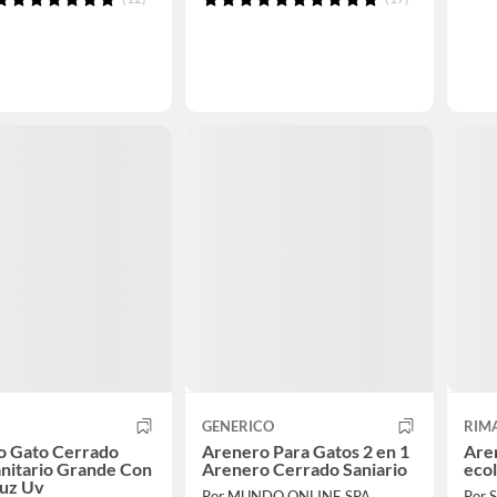
GENERICO
RIM
o Gato Cerrado
Arenero Para Gatos 2 en 1
Are
nitario Grande Con
Arenero Cerrado Saniario
ecol
Luz Uv
Por MUNDO ONLINE SPA
Por