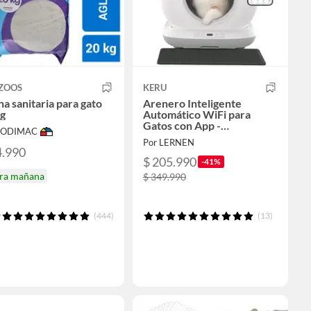
IZOOS
KERU
a sanitaria para gato
Arenero Inteligente
kg
Automático WiFi para
Gatos con App -
 SODIMAC
Autolimpiante
Por LERNEN
4.990
$ 205.990
-41%
ira mañana
$ 349.990
(444)
(13)