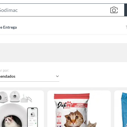
Search
Bar
de Entrega
r por
:
endados