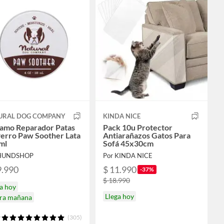
URAL DOG COMPANY
KINDA NICE
samo Reparador Patas
Pack 10u Protector
Perro Paw Soother Lata
Antiarañazos Gatos Para
ml
Sofá 45x30cm
 HUNDSHOP
Por KINDA NICE
9.990
$ 11.990
-37%
$ 18.990
a hoy
Llega hoy
ira mañana
(305)