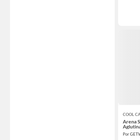
COOL C
Arena S
Aglutin
Por GETW