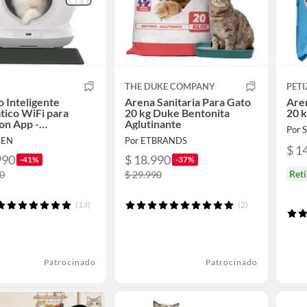
THE DUKE COMPANY
PET
 Inteligente
Arena Sanitaria Para Gato
Aren
ico WiFi para
20 kg Duke Bentonita
20 
on App -
Aglutinante
Por
piante
NEN
Por ETBRANDS
$ 1
990
$ 18.990
-41%
-37%
Ret
90
$ 29.990
(13)
(2)
Patrocinado
Patrocinado