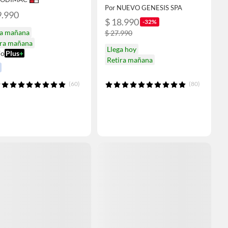
Por NUEVO GENESIS SPA
9.990
$ 18.990
-32%
ga mañana
$ 27.990
ira mañana
Llega hoy
ío
Plus
+
Retira mañana
(60)
(80)