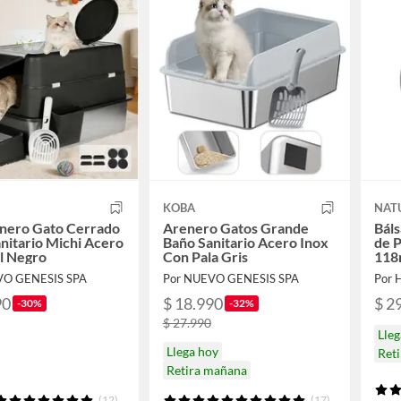
KOBA
NAT
enero Gato Cerrado
Arenero Gatos Grande
Bál
nitario Michi Acero
Baño Sanitario Acero Inox
de 
l Negro
Con Pala Gris
118
VO GENESIS SPA
Por NUEVO GENESIS SPA
Por
90
$ 18.990
$ 2
-30%
-32%
$ 27.990
Lleg
Llega hoy
Ret
Retira mañana
(12)
(17)