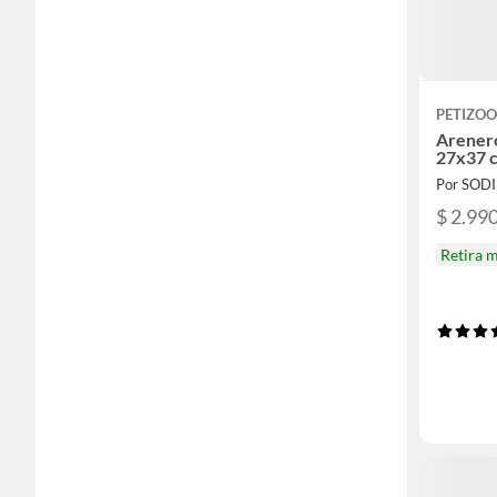
PETIZOO
Arenero
27x37 
Por SOD
$ 2.99
Retira 