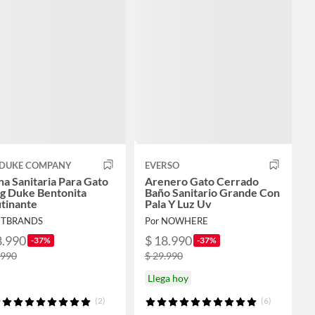
 DUKE COMPANY
EVERSO
a Sanitaria Para Gato
Arenero Gato Cerrado
kg Duke Bentonita
Baño Sanitario Grande Con
tinante
Pala Y Luz Uv
 ETBRANDS
Por NOWHERE
8.990
$ 18.990
-37%
-37%
.990
$ 29.990
Llega hoy
(2)
(6)