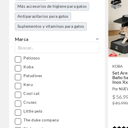
Más accesorios de higiene para gatos
Antiparasitarios para gatos
Suplementos y vitaminas para gatos
Marca
Petizoos
KOBA
Koba
Set Ar
Peludines
Baño Sa
Inox Xx
Keru
Por NUE
Cool cat
$ 56.9
Crusec
$ 81.990
Little pets
The duke company