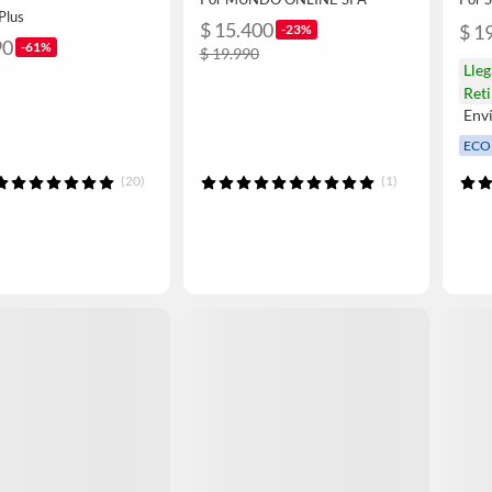
Plus
$ 15.400
$ 1
-23%
90
-61%
$ 19.990
Lle
Ret
Env
ECO
(20)
(1)