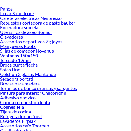
accesorios de calidad que te ayudarán a crear un espacio más tú.
Panos
Desde remodelaciones hasta proyectos de decoración, estamos aquí para hacer
In ear Soundcore
tus ideas realidad. ¡Visítanos y encuentra todo lo que tenemos para ofrecerte en
Cafeteras electricas Nespresso
Smart TV!
Repuestos cortadora de pasto bauker
Enceradora somela
Explora la variedad de productos de Smart TV en Sodimac
Utensilios de aseo Bomidi
Clavadoras
Herramientas, materiales y accesorios de calidad para tus proyectos y
Accesorios deportivos Zg joyas
renovación de espacios. ¡Visítanos y descubre todo lo que tenemos para
Mangueras Roots
ofrecerte!
Sillas de comedor Novahus
Ventanas 150x150
Encuentra una amplia variedad de productos de Smart TV en Sodimac.
Terciado 12mm
Encuentra todo lo necesario para tus proyectos de renovación y decoración.
Broca punta flecha
¡Visítanos y haz tus ideas realidad!
Sofas Lino
Colchon 2 plazas Mantahue
Secadora portatil
Brocas para madera
Tornillos de banco prensas y sargentos
Pintura para interior Chilcorrofin
Adhesivo epoxico
Cocina combustion lenta
Cojines Tela
Tijera de cocina
Refrigerador no frost
Lavaderos Firplak
Accesorios cafe Thorben
Cizalla electrica