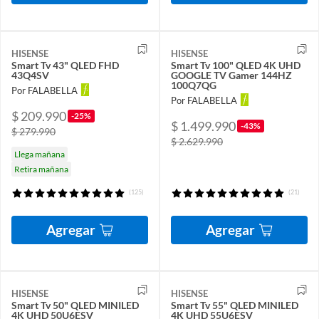
HISENSE
HISENSE
Smart Tv 43" QLED FHD
Smart Tv 100" QLED 4K UHD
43Q4SV
GOOGLE TV Gamer 144HZ
100Q7QG
Por FALABELLA
Por FALABELLA
$ 209.990
-25%
$ 1.499.990
-43%
$ 279.990
$ 2.629.990
Llega mañana
Retira mañana
(125)
(21)
Agregar
Agregar
HISENSE
HISENSE
Smart Tv 50" QLED MINILED
Smart Tv 55" QLED MINILED
4K UHD 50U6ESV
4K UHD 55U6ESV