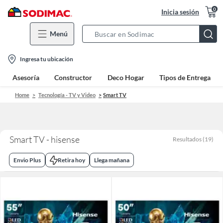
0
Inicia sesión
Menú
Search
Bar
location-
Ingresa tu ubicación
icon
Asesoría
Constructor
Deco Hogar
Tipos de Entrega
Home
Tecnología - TV y Video
Smart TV
Smart TV - hisense
Resultados
(
19
)
Envio Plus
Retira hoy
Llega mañana