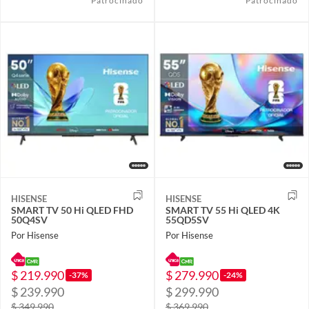
Patrocinado
Patrocinado
HISENSE
HISENSE
SMART TV 50 Hi QLED FHD
SMART TV 55 Hi QLED 4K
50Q4SV
55QD5SV
Por Hisense
Por Hisense
$ 219.990
$ 279.990
-37%
-24%
$ 239.990
$ 299.990
$ 349.990
$ 369.990