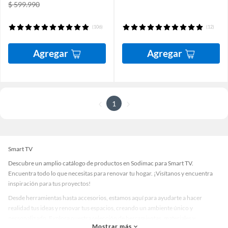
$ 599.990
(106)
(12)
Agregar
Agregar
1
Smart TV
Descubre un amplio catálogo de productos en Sodimac para Smart TV.
Encuentra todo lo que necesitas para renovar tu hogar. ¡Visítanos y encuentra
inspiración para tus proyectos!
Desde herramientas hasta accesorios, estamos aquí para ayudarte a hacer
realidad tus ideas y renovar tus espacios, creando un ambiente único y
personalizado. Explora nuestra selección de herramientas, materiales y
Mostrar más