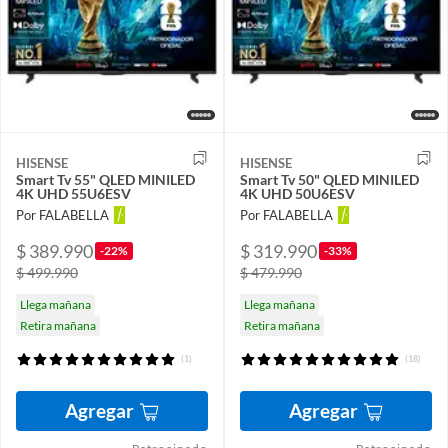
HISENSE
HISENSE
Smart Tv 55" QLED MINILED
Smart Tv 50" QLED MINILED
4K UHD 55U6ESV
4K UHD 50U6ESV
Por FALABELLA
Por FALABELLA
$ 389.990
$ 319.990
-22%
-33%
$ 499.990
$ 479.990
Llega mañana
Llega mañana
Retira mañana
Retira mañana
(1)
(18)
Agregar
Agregar