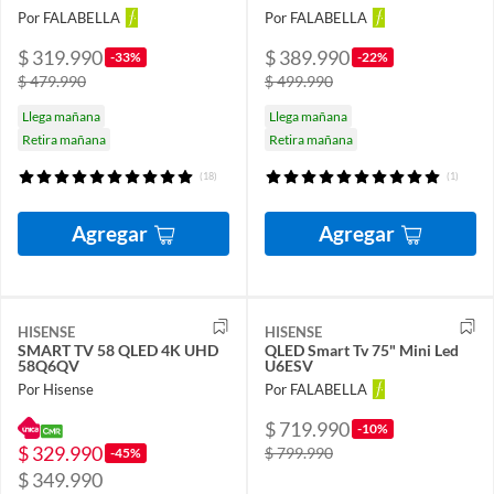
Por FALABELLA
Por FALABELLA
$ 319.990
$ 389.990
-33%
-22%
$ 479.990
$ 499.990
Llega mañana
Llega mañana
Retira mañana
Retira mañana
(18)
(1)
Agregar
Agregar
HISENSE
HISENSE
SMART TV 58 QLED 4K UHD
QLED Smart Tv 75" Mini Led
58Q6QV
U6ESV
Por Hisense
Por FALABELLA
$ 719.990
-10%
$ 329.990
$ 799.990
-45%
$ 349.990