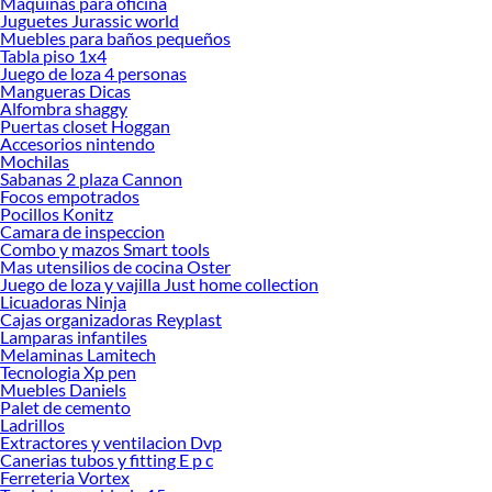
Maquinas para oficina
Herramientas, materiales y accesorios de calidad para tus proyectos y
Juguetes Jurassic world
renovación de espacios. ¡Visítanos y descubre todo lo que tenemos para
Muebles para baños pequeños
ofrecerte!
Tabla piso 1x4
Juego de loza 4 personas
Encuentra una amplia variedad de productos de Sillas de Comedor en Sodimac.
Mangueras Dicas
Encuentra todo lo necesario para tus proyectos de renovación y decoración.
Alfombra shaggy
¡Visítanos y haz tus ideas realidad!
Puertas closet Hoggan
Accesorios nintendo
Mochilas
Sabanas 2 plaza Cannon
Focos empotrados
Pocillos Konitz
Camara de inspeccion
Combo y mazos Smart tools
Mas utensilios de cocina Oster
Juego de loza y vajilla Just home collection
Licuadoras Ninja
Cajas organizadoras Reyplast
Lamparas infantiles
Melaminas Lamitech
Tecnologia Xp pen
Muebles Daniels
Palet de cemento
Ladrillos
Extractores y ventilacion Dvp
Canerias tubos y fitting E p c
Ferreteria Vortex