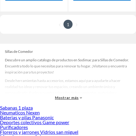
1
Sillas de Comedor
Descubre un amplio catálogo de productos en Sodimac para Sillas de Comedor.
Encuentra todo lo que necesitas para renovar tu hogar. ¡Visítanos y encuentra
inspiración para tus proyectos!
Desde herramientas hasta accesorios, estamos aquí para ayudarte a hacer
realidad tus ideas y renovar tus espacios, creando un ambiente único y
personalizado. Explora nuestra selección de herramientas, materiales y
Mostrar más
accesorios de calidad que te ayudarán a crear un espacio más tú.
Sabanas 1 plaza
Desde remodelaciones hasta proyectos de decoración, estamos aquí para hacer
Neumaticos Nexen
tus ideas realidad. ¡Visítanos y encuentra todo lo que tenemos para ofrecerte en
Baterias y pilas Panasonic
Sillas de Comedor!
Deportes colectivos Game power
Purificadores
Explora la variedad de productos de Sillas de Comedor en Sodimac
Floreros y jarrones Vidrios san miguel