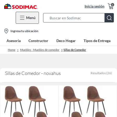
0
Inicia sesión
Menú
Search
Bar
location-
Ingresa tu ubicación
icon
Asesoría
Constructor
Deco Hogar
Tipos de Entrega
Home
Muebles - Muebles de comedor
Sillas de Comedor
Sillas de Comedor - novahus
Resultados
(
26
)