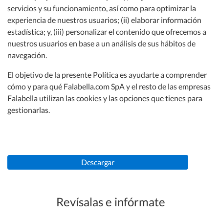
servicios y su funcionamiento, así como para optimizar la
experiencia de nuestros usuarios; (ii) elaborar información
Políticas de cookies
Términos y condiciones Mi cuenta
estadística; y, (iii) personalizar el contenido que ofrecemos a
nuestros usuarios en base a un análisis de sus hábitos de
Política de precios bajos
navegación.
El objetivo de la presente Política es ayudarte a comprender
Otros legales
cómo y para qué Falabella.com SpA y el resto de las empresas
Falabella utilizan las cookies y las opciones que tienes para
gestionarlas.
Concursos y bases
Descargar
Revísalas e infórmate