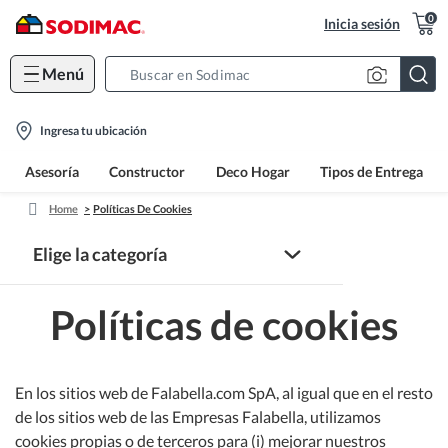
0
Inicia sesión
Menú
Search
Bar
location-
Ingresa tu ubicación
icon
Asesoría
Constructor
Deco Hogar
Tipos de Entrega
Home
Políticas De Cookies
Elige la categoría
Políticas de cookies
Información legal
Términos y condiciones
En los sitios web de Falabella.com SpA, al igual que en el resto
de los sitios web de las Empresas Falabella, utilizamos
Políticas de privacidad
Términos y condiciones de compra
cookies propias o de terceros para (i) mejorar nuestros