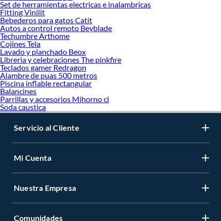
Set de herramientas electricas e inalambricas
Fitting Vinilit
Bebederos para gatos Catit
Autos a control remoto Beyblade
Techumbre Arthome
Cojines Tela
Lavado y planchado Beox
Libreria y celebraciones The pinkfire
Teclados gamer Redragon
Alambre de puas 500 metros
Piscina inflable rectangular
Balancines
Parrillas y accesorios Mihorno cl
Soda caustica
Servicio al Cliente
Mi Cuenta
Nuestra Empresa
Comunidades