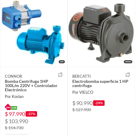
CONNOR
BERCATTI
Bomba Centrifuga 1HP
Electrobomba superficie 1 HP
100L/m 220V + Controlador
centrífuga
Electrónico
Por VIELCO
Por Koslan
$ 90.990
-29%
$ 127.900
$ 97.990
-37%
$ 103.990
$ 154.730