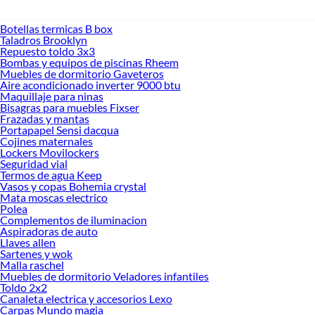
Botellas termicas B box
Taladros Brooklyn
Repuesto toldo 3x3
Bombas y equipos de piscinas Rheem
Muebles de dormitorio Gaveteros
Aire acondicionado inverter 9000 btu
Maquillaje para ninas
Bisagras para muebles Fixser
Frazadas y mantas
Portapapel Sensi dacqua
Cojines maternales
Lockers Movilockers
Seguridad vial
Termos de agua Keep
Vasos y copas Bohemia crystal
Mata moscas electrico
Polea
Complementos de iluminacion
Aspiradoras de auto
Llaves allen
Sartenes y wok
Malla raschel
Muebles de dormitorio Veladores infantiles
Toldo 2x2
Canaleta electrica y accesorios Lexo
Carpas Mundo magia