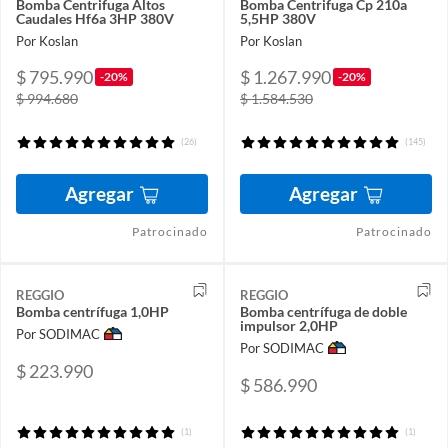
Bomba Centrifuga Altos
Bomba Centrifuga Cp 210a
Caudales Hf6a 3HP 380V
5,5HP 380V
Por Koslan
Por Koslan
$ 795.990
$ 1.267.990
-20%
-20%
$ 994.680
$ 1.584.530
(26)
(145)
Agregar
Agregar
Patrocinado
Patrocinado
REGGIO
REGGIO
Bomba centrífuga 1,0HP
Bomba centrífuga de doble
impulsor 2,0HP
Por SODIMAC
Por SODIMAC
$ 223.990
$ 586.990
(1)
(1)