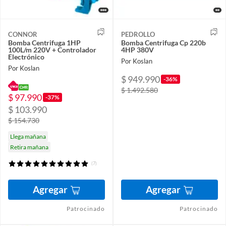
CONNOR
PEDROLLO
Bomba Centrifuga 1HP
Bomba Centrifuga Cp 220b
100L/m 220V + Controlador
4HP 380V
Electrónico
Por Koslan
Por Koslan
$ 949.990
-36%
$ 1.492.580
$ 97.990
-37%
$ 103.990
$ 154.730
Llega mañana
Retira mañana
(7)
Agregar
Agregar
Patrocinado
Patrocinado