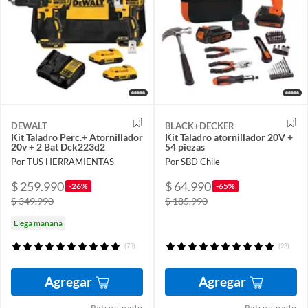
DEWALT
BLACK+DECKER
Kit Taladro Perc.+ Atornillador
Kit Taladro atornillador 20V +
20v + 2 Bat Dck223d2
54 piezas
Por TUS HERRAMIENTAS
Por SBD Chile
$ 259.990
$ 64.990
-26%
-65%
$ 349.990
$ 185.990
Llega mañana
(75)
(23)
Agregar
Agregar
Patrocinado
Patrocinado