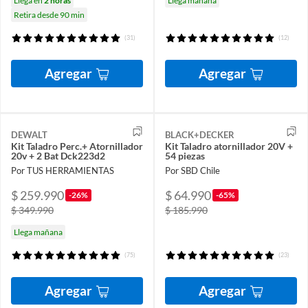
Llega en
2 horas
Llega mañana
Retira desde 90 min
(31)
(12)
Agregar
Agregar
DEWALT
BLACK+DECKER
Kit Taladro Perc.+ Atornillador
Kit Taladro atornillador 20V +
20v + 2 Bat Dck223d2
54 piezas
Por TUS HERRAMIENTAS
Por SBD Chile
$ 259.990
$ 64.990
-26%
-65%
$ 349.990
$ 185.990
Llega mañana
(75)
(23)
Agregar
Agregar