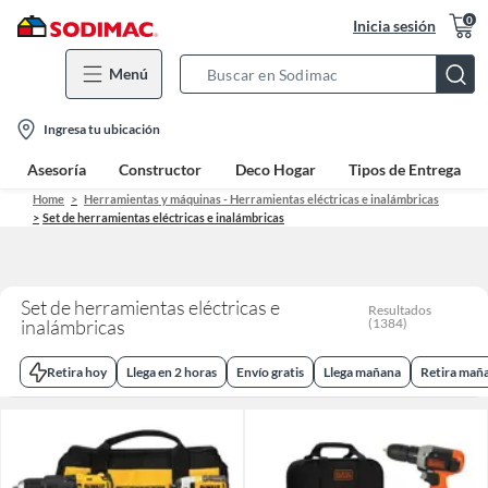
0
Inicia sesión
Menú
Search
Bar
location-
Ingresa tu ubicación
icon
Asesoría
Constructor
Deco Hogar
Tipos de Entrega
Home
Herramientas y máquinas - Herramientas eléctricas e inalámbricas
Set de herramientas eléctricas e inalámbricas
Set de herramientas eléctricas e
Resultados
inalámbricas
(
1384
)
Retira hoy
Llega en 2 horas
Envío gratis
Llega mañana
Retira mañ