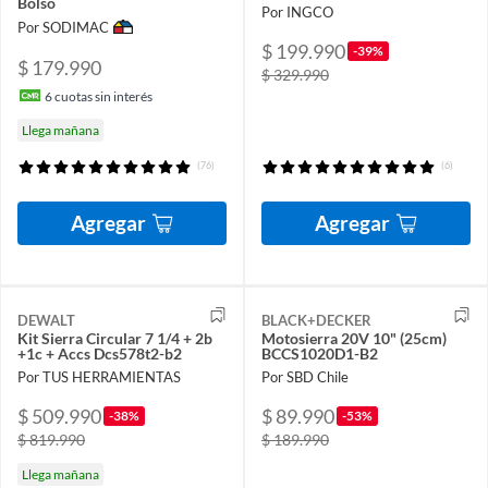
Bolso
Por INGCO
Por SODIMAC
$ 199.990
-39%
$ 179.990
$ 329.990
6
cuotas sin interés
Llega mañana
(76)
(6)
Agregar
Agregar
DEWALT
BLACK+DECKER
Kit Sierra Circular 7 1/4 + 2b
Motosierra 20V 10" (25cm)
+1c + Accs Dcs578t2-b2
BCCS1020D1-B2
Por TUS HERRAMIENTAS
Por SBD Chile
$ 509.990
$ 89.990
-38%
-53%
$ 819.990
$ 189.990
Llega mañana