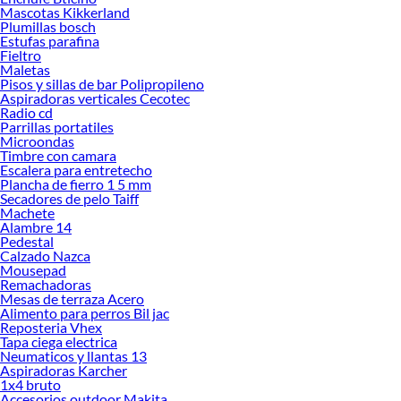
Mascotas Kikkerland
Plumillas bosch
Estufas parafina
Fieltro
Maletas
Pisos y sillas de bar Polipropileno
Aspiradoras verticales Cecotec
Más productos con increíbles ofertas:
Radio cd
Parrillas portatiles
Herramientas
Microondas
Accesorios de herramientas eléctricas
Timbre con camara
Dremel y herramientas multipropósito
Escalera para entretecho
Herramientas de banco
Plancha de fierro 1 5 mm
Maquinarias y complementos
Secadores de pelo Taiff
Machete
Sierra
Alambre 14
Sierra circular
Pedestal
Sierra de banco
Calzado Nazca
Sierra sable
Mousepad
Esmeriles
Remachadoras
Lijadoras
Mesas de terraza Acero
Lijadora orbital
Alimento para perros Bil jac
Lijadora roto orbital
Reposteria Vhex
Tapa ciega electrica
Cautín
Neumaticos y llantas 13
Fresadora
Aspiradoras Karcher
Pistola de calor
1x4 bruto
Ingleteadora
Accesorios outdoor Makita