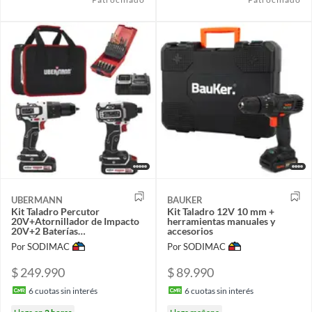
UBERMANN
BAUKER
Kit Taladro Percutor
Kit Taladro 12V 10 mm +
20V+Atornillador de Impacto
herramientas manuales y
20V+2 Baterías
accesorios
2AH+Cargador+25 Acc
Por SODIMAC
Por SODIMAC
$ 249.990
$ 89.990
6
cuotas sin interés
6
cuotas sin interés