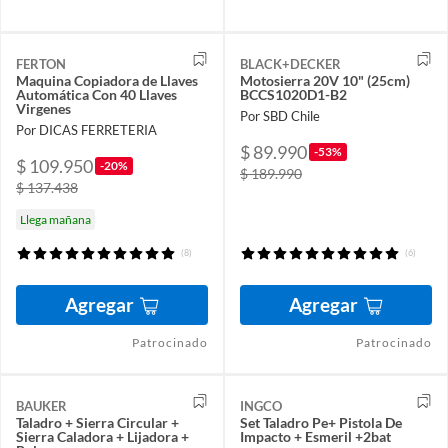
FERTON
BLACK+DECKER
Maquina Copiadora de Llaves
Motosierra 20V 10" (25cm)
Automática Con 40 Llaves
BCCS1020D1-B2
Virgenes
Por SBD Chile
Por DICAS FERRETERIA
$ 89.990
-53%
$ 109.950
-20%
$ 189.990
$ 137.438
Llega mañana
(8)
(6)
Agregar
Agregar
Patrocinado
Patrocinado
BAUKER
INGCO
Taladro + Sierra Circular +
Set Taladro Pe+ Pistola De
Sierra Caladora + Lijadora +
Impacto + Esmeril +2bat