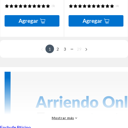
(1)
(6)
Agregar
Agregar
...
1
2
3
29
Mostrar más
Enchufe Bticino