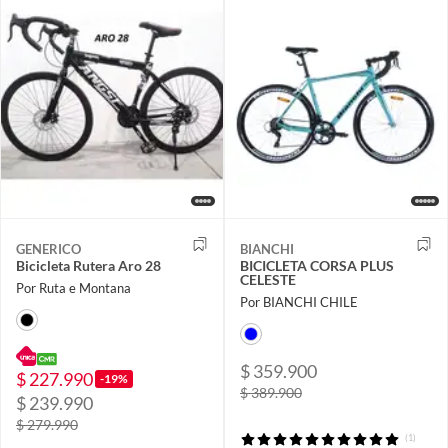
GENERICO
BIANCHI
Bicicleta Rutera Aro 28
BICICLETA CORSA PLUS
CELESTE
Por Ruta e Montana
Por BIANCHI CHILE
$ 359.900
$ 227.990
-19%
$ 389.900
$ 239.990
$ 279.990
(1)