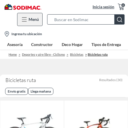
0
Inicia sesión
Menú
Search
Bar
location-
Ingresa tu ubicación
icon
Asesoría
Constructor
Deco Hogar
Tipos de Entrega
Home
Deportes y aire libre - Ciclismo
Bicicletas
Bicicletas ruta
Bicicletas ruta
Resultados
(
30
)
Envío gratis
Llega mañana