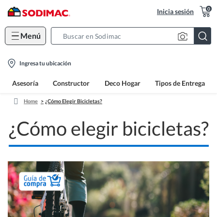
0
Inicia sesión
Menú
Search
Bar
location-
Ingresa tu ubicación
icon
Asesoría
Constructor
Deco Hogar
Tipos de Entrega
Home
¿Cómo Elegir Bicicletas?
¿Cómo elegir bicicletas?