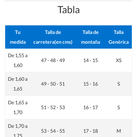
Tabla
Tu
Talla de
Talla de
Talla
medida
carretera(en cms)
montaña
Genérica
De 1,55 a
47 - 48 - 49
14 - 15
XS
1,60
De 1,60 a
49 - 50 - 51
15 - 16
S
1,65
De 1,65 a
51 - 52 - 53
16 - 17
S
1,70
De 1,70 a
53 - 54 - 55
17 - 18
M
1,75