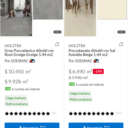
HOLZTEK
HOLZTEK
Gres Porcelánico 60x60 cm
Porcelanato 60x60 cm Sal
Rust Greige Greige 1.44 m2
Soluble Beige 1.44 m2
Por SODIMAC
Por SODIMAC
$ 10.450
m²
$ 6.490
m²
-19%
$ 7.990
m²
$ 9.928
m²
6
cuotas sin interés
6
cuotas sin interés
Llega mañana
Llega mañana
Retira mañana
Retira mañana
(42)
(236)