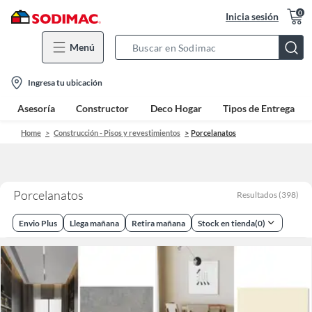
0
Inicia sesión
Menú
Search
Bar
location-
Ingresa tu ubicación
icon
Asesoría
Constructor
Deco Hogar
Tipos de Entrega
Home
Construcción - Pisos y revestimientos
Porcelanatos
Porcelanatos
Resultados
(
398
)
Envio Plus
Llega mañana
Retira mañana
Stock en tienda
(
0
)