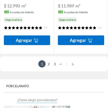
$ 12.990
m²
$ 11.989
m²
6
cuotas sin interés
6
cuotas sin interés
Llega mañana
Llega mañana
(15)
(16)
Agregar
Agregar
...
1
2
3
9
PORCELANATO