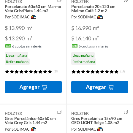
HOLZTEK
HOLZTEK
Porcelanato 60x60 cm Marmo
Porcelanato 20x120 cm
Veta Gris/Plata 1.44 m2
Malmo Café 1.2 m2
Por SODIMAC
Por SODIMAC
$ 13.990
m²
$ 16.990
m²
$ 13.290
m²
$ 16.140
m²
6
cuotas sin interés
6
cuotas sin interés
Llega mañana
Llega mañana
Retira mañana
Retira mañana
(19)
(14)
Agregar
Agregar
HOLZTEK
HOLZTEK
Gres Porcelánico 60x60 cm
Gres Porcelánico 15x90 cm
Veta Grey Gris 1.44 m2
GEO LIGHT Beige 1.08 m2
Por SODIMAC
Por SODIMAC