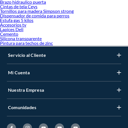
Brazo hidraulico puerta
Piedra pizarra
Cintas de tela Ceys
Granito
Tornillos para madera Simpson strong
Dispensador de comida para perros
Piedra reconstruida
Estufa gas 5 kilos
Gravillas y piedras
Accesorios tv
Piedra reconstituida
Lapices Deli
Cerámica exterior
Cemento
Cerámica
Silicona transparente
Mosaico
Pintura para techos de zinc
Piedras
Servicio al Cliente
Mi Cuenta
Nuestra Empresa
Comunidades