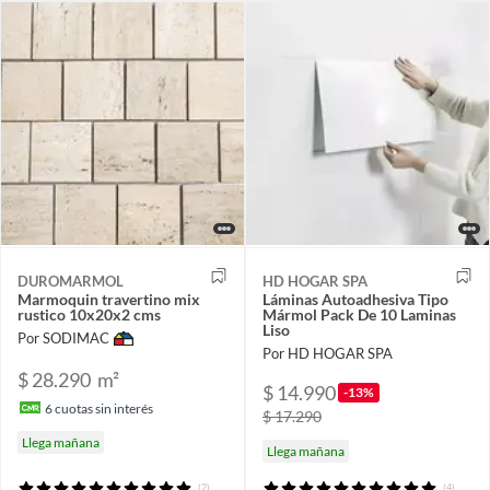
DUROMARMOL
HD HOGAR SPA
Marmoquin travertino mix
Láminas Autoadhesiva Tipo
rustico 10x20x2 cms
Mármol Pack De 10 Laminas
Liso
Por SODIMAC
Por HD HOGAR SPA
$ 28.290
m²
$ 14.990
-13%
6
cuotas sin interés
$ 17.290
Llega mañana
Llega mañana
(2)
(4)