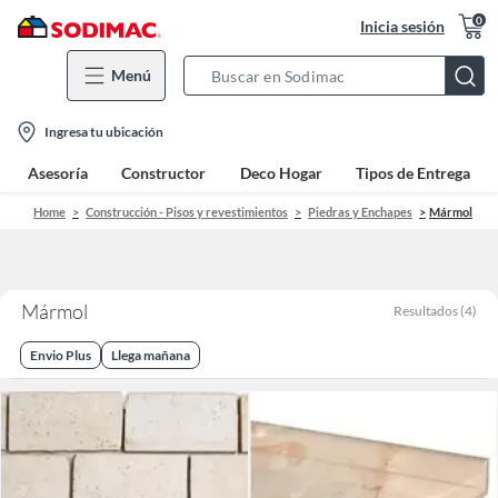
0
Inicia sesión
Menú
Search
Bar
location-
Ingresa tu ubicación
icon
Asesoría
Constructor
Deco Hogar
Tipos de Entrega
Home
Construcción - Pisos y revestimientos
Piedras y Enchapes
Mármol
Mármol
Resultados
(
4
)
Envio Plus
Llega mañana