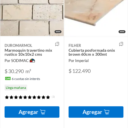
DUROMARMOL
FILHER
Marmoquin travertino mix
Cubierta posformada onix
rustico 10x10x2 cms
brown 60cm x 300mt
Por SODIMAC
Por Imperial
$ 122.490
$ 30.290
m²
6
cuotas sin interés
Llega mañana
(3)
Agregar
Agregar