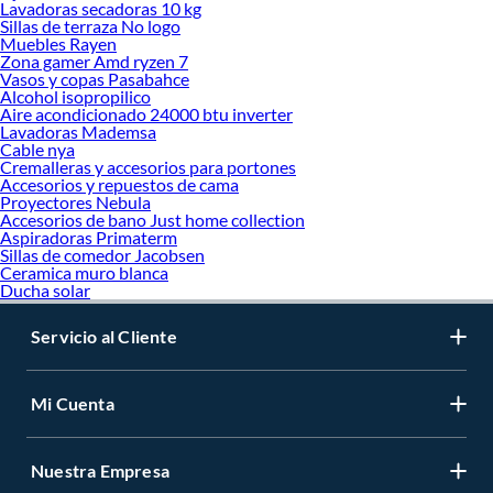
Lavadoras secadoras 10 kg
Sillas de terraza No logo
Muebles Rayen
Zona gamer Amd ryzen 7
Vasos y copas Pasabahce
Alcohol isopropilico
Aire acondicionado 24000 btu inverter
Lavadoras Mademsa
Cable nya
Cremalleras y accesorios para portones
Accesorios y repuestos de cama
Proyectores Nebula
Accesorios de bano Just home collection
Aspiradoras Primaterm
Sillas de comedor Jacobsen
Ceramica muro blanca
Ducha solar
Servicio al Cliente
Mi Cuenta
Nuestra Empresa