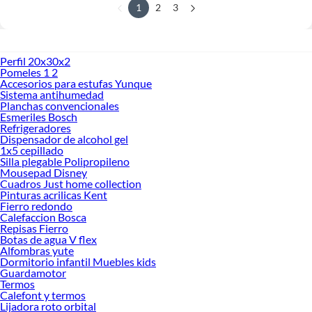
1
2
3
Perfil 20x30x2
Pomeles 1 2
Accesorios para estufas Yunque
Sistema antihumedad
Planchas convencionales
Esmeriles Bosch
Refrigeradores
Dispensador de alcohol gel
1x5 cepillado
Silla plegable Polipropileno
Mousepad Disney
Cuadros Just home collection
Pinturas acrilicas Kent
Fierro redondo
Calefaccion Bosca
Repisas Fierro
Botas de agua V flex
Alfombras yute
Dormitorio infantil Muebles kids
Guardamotor
Termos
Calefont y termos
Lijadora roto orbital