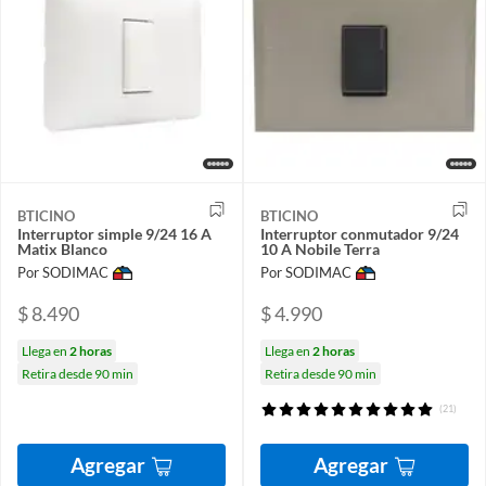
BTICINO
BTICINO
Interruptor simple 9/24 16 A
Interruptor conmutador 9/24
Matix Blanco
10 A Nobile Terra
Por SODIMAC
Por SODIMAC
$ 8.490
$ 4.990
Llega en
2 horas
Llega en
2 horas
Retira desde 90 min
Retira desde 90 min
(21)
Agregar
Agregar