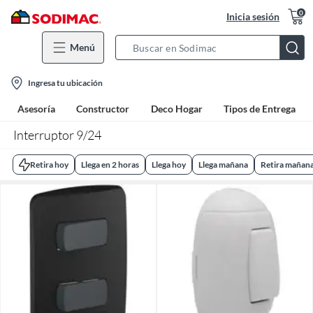
0
Inicia sesión
Menú
Search
Bar
location-
Ingresa tu ubicación
icon
Asesoría
Constructor
Deco Hogar
Tipos de Entrega
Interruptor 9/24
Retira hoy
Llega en 2 horas
Llega hoy
Llega mañana
Retira mañan