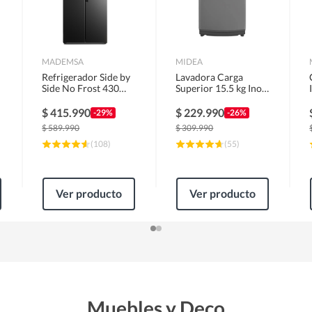
MADEMSA
MIDEA
Refrigerador Side by
Lavadora Carga
Side No Frost 430
Superior 15.5 kg Inox
Litros Negro
MLS-155GE04N
MAS430B
$
415.990
$
229.990
-29%
-26%
$
589.990
$
309.990
(
108
)
(
55
)
Ver producto
Ver producto
Muebles y Deco