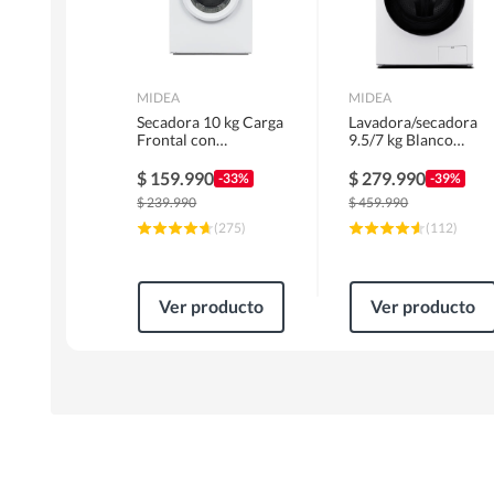
MIDEA
MIDEA
Secadora 10 kg Carga
Lavadora/secadora
Frontal con
9.5/7 kg Blanco
Evacuación Blanco
MLSF-095B/W
MD100A100/W2
$
159.990
$
279.990
-33%
-39%
$
239.990
$
459.990
(
275
)
(
112
)
Ver producto
Ver producto