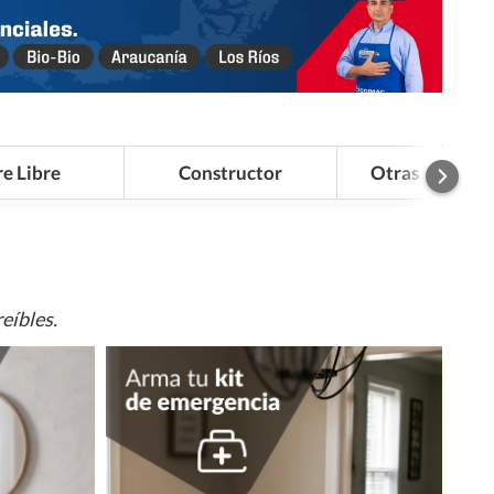
re Libre
Constructor
Otras Categor
eíbles.