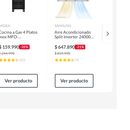
MIDEA
SAMSUNG
URSUS TRO
Cocina a Gas 4 Platos
Aire Acondicionado
Kit Encime
Inox MFO-
Split Inverter 24000
Licuado G
MG20TCSSLBK
BTU
Campana 6
1 Motor F
$
159.990
$
647.890
$
319.99
-35%
-21%
Horno EP
$
244.990
$
819.990
$
499.990
(
83
)
(
9
)
Ver producto
Ver producto
Ver pr