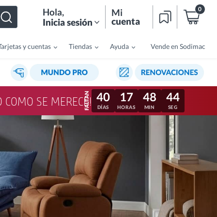
0
Hola
,
Mi
cuenta
Inicia sesión
Tarjetas y cuentas
Tiendas
Ayuda
Vende en Sodimac
40
17
48
41
LO COMO SE MERECE!
DÍAS
HORAS
MIN
SEG