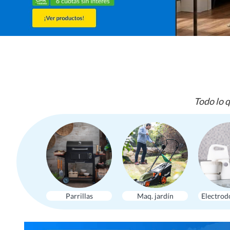
Todo lo q
Parrillas
Maq. jardín
Electrod