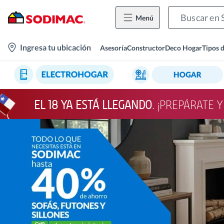
Menú
location-
Ingresa tu ubicación
Asesoría
Constructor
Deco Hogar
Tipos 
icon
EL 18 YA ESTÁ LLEGANDO
. ¡PREPÁRATE 