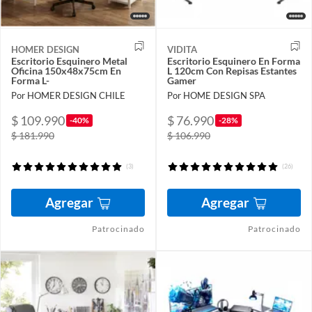
HOMER DESIGN
VIDITA
Escritorio Esquinero Metal
Escritorio Esquinero En Forma
Oficina 150x48x75cm En
L 120cm Con Repisas Estantes
Forma L-
Gamer
Por HOMER DESIGN CHILE
Por HOME DESIGN SPA
$ 109.990
$ 76.990
-40%
-28%
$ 181.990
$ 106.990
(3)
(26)
Agregar
Agregar
Patrocinado
Patrocinado