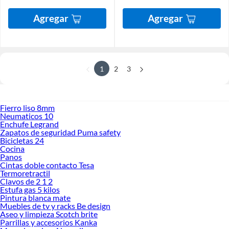
Agregar
Agregar
1
2
3
Fierro liso 8mm
Neumaticos 10
Enchufe Legrand
Zapatos de seguridad Puma safety
Bicicletas 24
Cocina
Panos
Cintas doble contacto Tesa
Termoretractil
Clavos de 2 1 2
Estufa gas 5 kilos
Pintura blanca mate
Muebles de tv y racks Be design
Aseo y limpieza Scotch brite
Parrillas y accesorios Kanka