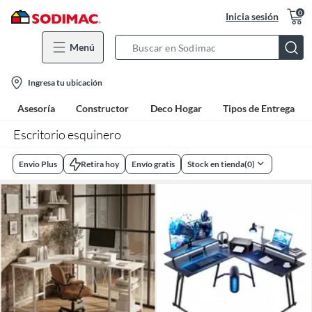
0
Inicia sesión
Menú
Search
Bar
location-
Ingresa tu ubicación
icon
Asesoría
Constructor
Deco Hogar
Tipos de Entrega
Escritorio esquinero
Envio Plus
Retira hoy
Envío gratis
Stock en tienda
(
0
)