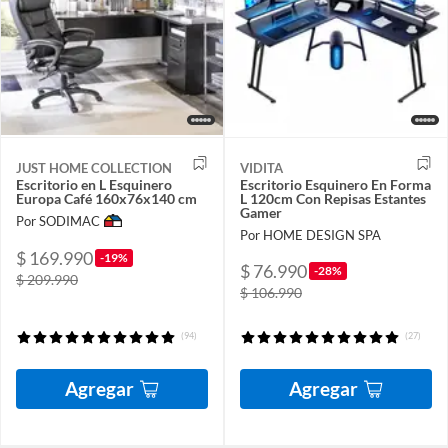
JUST HOME COLLECTION
VIDITA
Escritorio en L Esquinero
Escritorio Esquinero En Forma
Europa Café 160x76x140 cm
L 120cm Con Repisas Estantes
Gamer
Por SODIMAC
Por HOME DESIGN SPA
$ 169.990
-19%
$ 76.990
-28%
$ 209.990
$ 106.990
(94)
(27)
Agregar
Agregar