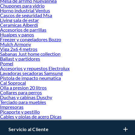
Mesa de arrimo Nuevalinea
Chupones para vidrio
Horno industrial Ventus
Cascos de seguridad Msa
Living sala de estar
Ceramicas Alberdi
Accesorios de parrillas
Huaipes y panos
Freezer y congeladores Bozzo
Mulch Armony
Viga 2x6 4 metros
Sabanas Just home collection
Ballast y partidores
Pomel
Accesorios y repuestos Electrolux
Lavadoras secadoras Samsung
Pistola de impacto neumatica
Cal Soprocal
Olla a presion 20 litros
Collares para perros
Duchas y cabinas Duschy
Terciado para muebles
Impresoras
Picaporte y pestillo
Cables y piolas de acero Dicas
Servicio al Cliente