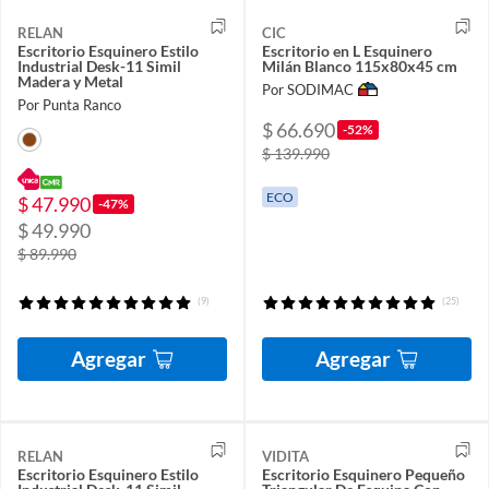
RELAN
CIC
Escritorio Esquinero Estilo
Escritorio en L Esquinero
Industrial Desk-11 Simil
Milán Blanco 115x80x45 cm
Madera y Metal
Por SODIMAC
Por Punta Ranco
$ 66.690
-52%
$ 139.990
ECO
$ 47.990
-47%
$ 49.990
$ 89.990
(9)
(25)
Agregar
Agregar
RELAN
VIDITA
Escritorio Esquinero Estilo
Escritorio Esquinero Pequeño