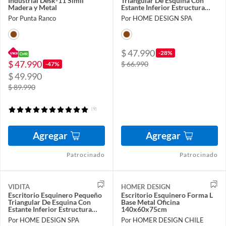
Industrial Desk-11 Simil
Triangular De Esquina Con
Madera y Metal
Estante Inferior Estructura
Metálica
Por Punta Ranco
Por HOME DESIGN SPA
$ 47.990
-28%
$ 47.990
$ 66.990
-47%
$ 49.990
$ 89.990
(9)
Agregar
Agregar
Patrocinado
Patrocinado
VIDITA
HOMER DESIGN
Escritorio Esquinero Pequeño
Escritorio Esquinero Forma L
Triangular De Esquina Con
Base Metal Oficina
Estante Inferior Estructura
140x60x75cm
Metálica
Por HOME DESIGN SPA
Por HOMER DESIGN CHILE