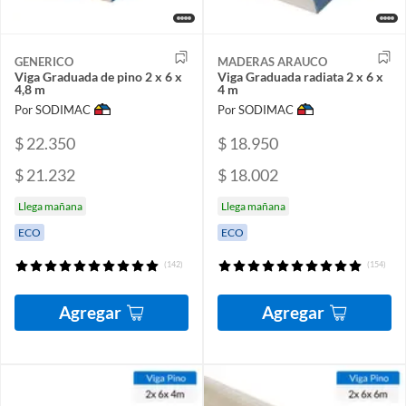
GENERICO
MADERAS ARAUCO
Viga Graduada de pino 2 x 6 x
Viga Graduada radiata 2 x 6 x
4,8 m
4 m
Por SODIMAC
Por SODIMAC
$ 22.350
$ 18.950
$ 21.232
$ 18.002
Llega mañana
Llega mañana
ECO
ECO
(142)
(154)
Agregar
Agregar