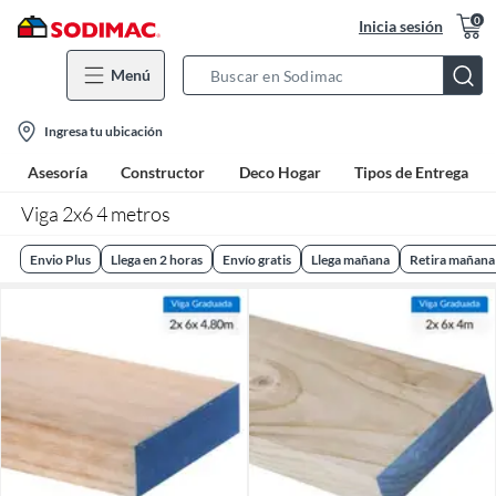
0
Inicia sesión
Menú
Search
Bar
location-
Ingresa tu ubicación
icon
Asesoría
Constructor
Deco Hogar
Tipos de Entrega
Viga 2x6 4 metros
Envio Plus
Llega en 2 horas
Envío gratis
Llega mañana
Retira mañana