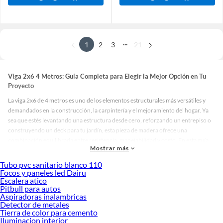
...
1
2
3
21
Viga 2x6 4 Metros: Guía Completa para Elegir la Mejor Opción en Tu
Proyecto
La viga 2x6 de 4 metros es uno de los elementos estructurales más versátiles y
demandados en la construcción, la carpintería y el mejoramiento del hogar. Ya
sea que estés levantando una estructura desde cero, reforzando un entrepiso o
construyendo un deck para tu jardín, esta pieza de madera ofrece una
combinación equilibrada entre resistencia, manejabilidad y costo. En esta guía
Mostrar más
completa explicamos lo esencial para elegir la viga 2x6 de 4 metros ideal para tu
proyecto: dimensiones reales, tipos de madera, aplicaciones comunes y consejos
Tubo pvc sanitario blanco 110
de instalación.
Focos y paneles led Dairu
Escalera atico
Pitbull para autos
¿Qué Es una Viga 2x6 y Cuáles Son Sus Dimensiones Reales?
Aspiradoras inalambricas
Cuando hablamos de una viga 2x6, nos referimos a una pieza de madera cuyas
Detector de metales
Tierra de color para cemento
dimensiones nominales son 2 pulgadas de espesor por 6 pulgadas de ancho. Sin
Iluminacion interior
embargo, es fundamental entender que las dimensiones nominales no coinciden