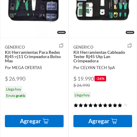
GENERICO
GENERICO
Kit Herramientas Para Redes
Kit Herramientas Cableado
Rj45-rj11 Crimpeadora Bolso
Tester Rj45 Utp Lan
Mas
Crimpeadora
Por MEGA OFERTAS
Por CELYAN TECH SpA
$ 26.990
$ 19.990
-26%
$ 26.990
Llega hoy
Llega hoy
Envío
gratis
(1)
Agregar
Agregar