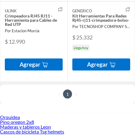
ULINK
GENERICO
Crimpeadora RJ45 RJ11 -
Kit Herramientas Para Redes
Herramienta para Cables de
Rj45-rj11-crimpeadora-bolso-
Red UTP
Por TECNOSHOP COMPANY SPA
Por Estacion Murcia
$ 25.332
$ 12.990
Llega hoy
Agregar
Agregar
1
Orquidea
Pino oregon 2x8
Maderas y tableros Leon
Cascos de bicicleta Tsg helmets