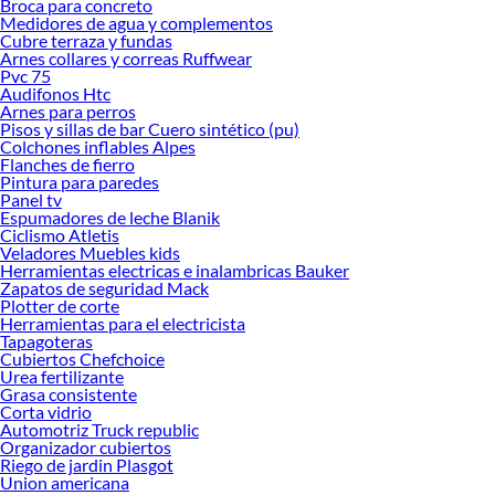
Broca para concreto
Medidores de agua y complementos
Cubre terraza y fundas
Arnes collares y correas Ruffwear
Pvc 75
Audifonos Htc
Arnes para perros
Pisos y sillas de bar Cuero sintético (pu)
Colchones inflables Alpes
Flanches de fierro
Pintura para paredes
Panel tv
Espumadores de leche Blanik
Ciclismo Atletis
Veladores Muebles kids
Herramientas electricas e inalambricas Bauker
Zapatos de seguridad Mack
Plotter de corte
Herramientas para el electricista
Tapagoteras
Cubiertos Chefchoice
Urea fertilizante
Grasa consistente
Corta vidrio
Automotriz Truck republic
Organizador cubiertos
Riego de jardin Plasgot
Union americana