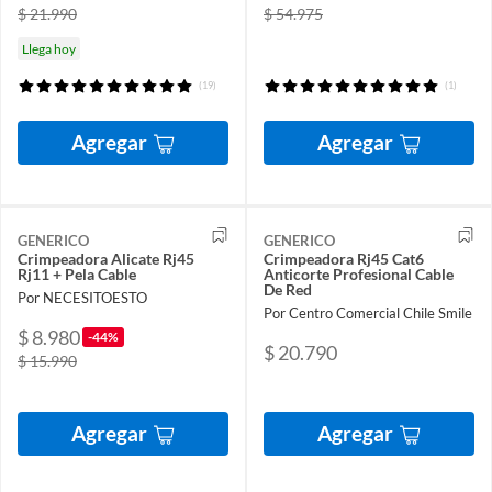
$ 21.990
$ 54.975
Llega hoy
(19)
(1)
Agregar
Agregar
GENERICO
GENERICO
Crimpeadora Alicate Rj45
Crimpeadora Rj45 Cat6
Rj11 + Pela Cable
Anticorte Profesional Cable
De Red
Por NECESITOESTO
Por Centro Comercial Chile Smile
$ 8.980
-44%
$ 20.790
$ 15.990
Agregar
Agregar