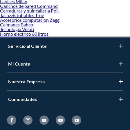
Lapices Milan
Ganchos de pared Command
Cerraduras y quincalleria Poli
Jacuzzis inflables True
Accesorios computacion Zagg
Caimanes Bahco
Tecnologia Veloti
Horno electrico 60 litros
Servicio al Cliente
Mi Cuenta
Nuestra Empresa
Comunidades