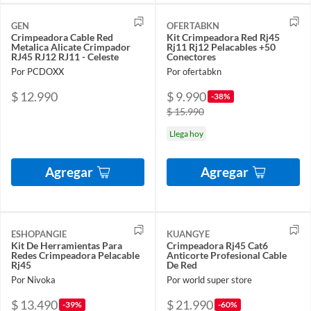
GEN
OFERTABKN
Crimpeadora Cable Red
Kit Crimpeadora Red Rj45
Metalica Alicate Crimpador
Rj11 Rj12 Pelacables +50
RJ45 RJ12 RJ11 - Celeste
Conectores
Por PCDOXX
Por ofertabkn
$ 12.990
$ 9.990
-38%
$ 15.990
Llega hoy
Agregar
Agregar
ESHOPANGIE
KUANGYE
Kit De Herramientas Para
Crimpeadora Rj45 Cat6
Redes Crimpeadora Pelacable
Anticorte Profesional Cable
Rj45
De Red
Por Nivoka
Por world super store
$ 13.490
$ 21.990
-39%
-60%