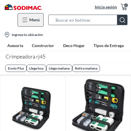
0
Inicia sesión
Menú
Search
Bar
location-
Ingresa tu ubicación
icon
Asesoría
Constructor
Deco Hogar
Tipos de Entrega
Crimpeadora rj45
Envio Plus
Llega hoy
Llega mañana
Retira mañana