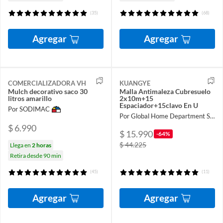
(35)
(68)
Agregar
Agregar
COMERCIALIZADORA VH
KUANGYE
Mulch decorativo saco 30
Malla Antimaleza Cubresuelo
litros amarillo
2x10m+15
Espaciador+15clavo En U
Por SODIMAC
Por Global Home Department Store
$ 6.990
$ 15.990
-64%
$ 44.225
Llega en
2 horas
Retira desde 90 min
(45)
(11)
Agregar
Agregar