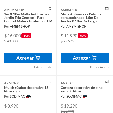
AMBM SHOP
AMBM SHOP
1m X 20m Malla Antihierbas
Malla Antimaleza Película
Jardin Tela Geotextil Para
para acolchado 1.5m De
Control Maleza Protección UV
Ancho X 10m De Largo
Por AMBM SHOP
Por AMBM SHOP
$ 16.000
$ 11.990
-60%
-60%
$ 40.000
$ 29.975
Agregar
Agregar
Patrocinado
Patrocinado
ARMONY
ANASAC
Mulch rústico decorativo 15
Corteza decorativa de pino
litros rojo
saco 30 litros
Por SODIMAC
Por SODIMAC
$ 3.990
$ 19.290
$ 20.990