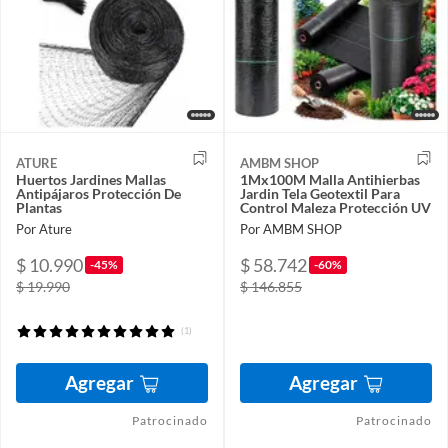
ATURE
AMBM SHOP
Huertos Jardines Mallas
1Mx100M Malla Antihierbas
Antipájaros Protección De
Jardin Tela Geotextil Para
Plantas
Control Maleza Protección UV
Por Ature
Por AMBM SHOP
$ 10.990
$ 58.742
-45%
-60%
$ 19.990
$ 146.855
(1)
Agregar
Agregar
Patrocinado
Patrocinado