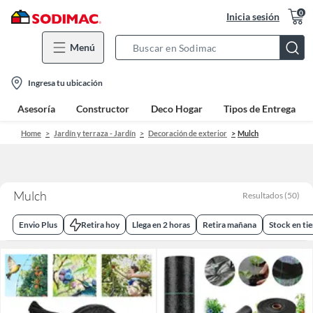
0
Inicia sesión
Menú
Search
Bar
location-
Ingresa tu ubicación
icon
Asesoría
Constructor
Deco Hogar
Tipos de Entrega
Home
Jardín y terraza - Jardín
Decoración de exterior
Mulch
Mulch
Resultados
(
50
)
Envio Plus
Retira hoy
Llega en 2 horas
Retira mañana
Stock en ti