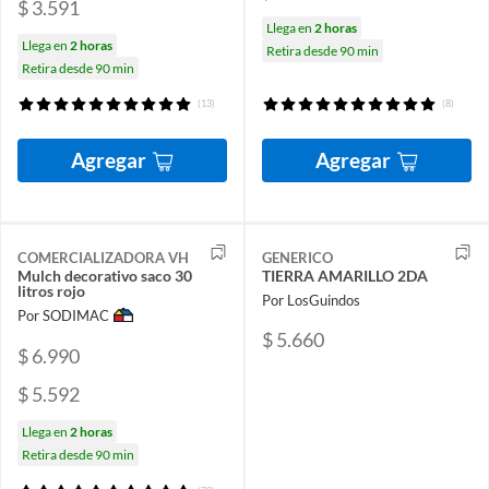
$ 3.591
Llega en
2 horas
Llega en
2 horas
Retira desde 90 min
Retira desde 90 min
(13)
(8)
Agregar
Agregar
COMERCIALIZADORA VH
GENERICO
Mulch decorativo saco 30
TIERRA AMARILLO 2DA
litros rojo
Por LosGuindos
Por SODIMAC
$ 5.660
$ 6.990
$ 5.592
Llega en
2 horas
Retira desde 90 min