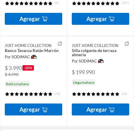
(85)
(1377)
Agregar
Agregar
JUST HOME COLLECTION
JUST HOME COLLECTION
Banco Tavarua Ratán Marrón
Silla colgante de terraza
almeria
Por SODIMAC
Por SODIMAC
$ 3.990
-20%
$ 199.990
$ 4.990
Llega mañana
Retira mañana
(276)
(223)
Agregar
Agregar