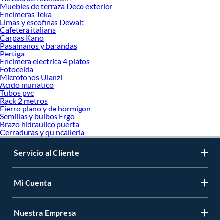
Muebles de terraza Deco exterior
Encimeras Teka
Limas y escofinas Dewalt
Cafetera italiana
Carpas Kano
Pasamanos y barandas
Pertiga
Encimera electrica 4 platos
Fotocelda
Microfonos Ulanzi
Acido muriatico
Tubos pvc
Rack 2 metros
Fierro plano y de hormigon
Semillas y bulbos Ergo
Brazo hidraulico puerta
Cerraduras y quincalleria
Servicio al Cliente
Mi Cuenta
Nuestra Empresa