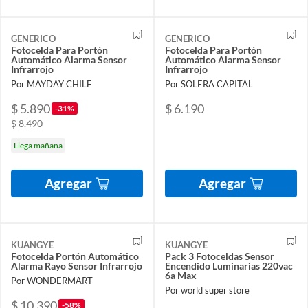
GENERICO
GENERICO
Fotocelda Para Portón
Fotocelda Para Portón
Automático Alarma Sensor
Automático Alarma Sensor
Infrarrojo
Infrarrojo
Por MAYDAY CHILE
Por SOLERA CAPITAL
$ 5.890
$ 6.190
-31%
$ 8.490
Llega mañana
Agregar
Agregar
KUANGYE
KUANGYE
Fotocelda Portón Automático
Pack 3 Fotoceldas Sensor
Alarma Rayo Sensor Infrarrojo
Encendido Luminarias 220vac
6a Max
Por WONDERMART
Por world super store
$ 10.390
-58%