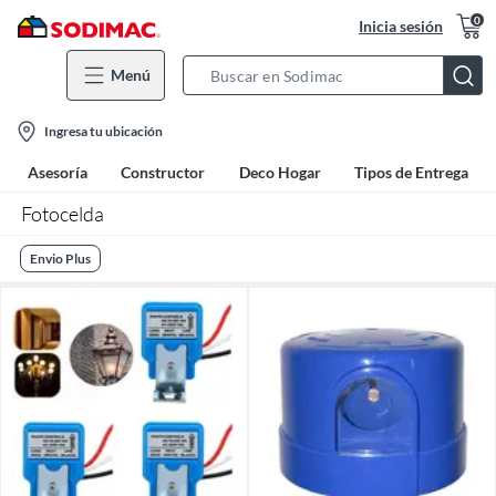
0
Inicia sesión
Menú
Search
Bar
location-
Ingresa tu ubicación
icon
Asesoría
Constructor
Deco Hogar
Tipos de Entrega
Fotocelda
Envio Plus