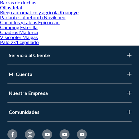
Barras de duchas
Ollas Tefal
Riego automatico y agricola Kuangye
Parlantes bluetooth Novik neo
Cuchillos y tablas Epicurean
Camping Esterilla
Cuadros Mallorca
Visicooler Maigas
Palo 2x1 cepillado
Servicio al Cliente
Mi Cuenta
Nuestra Empresa
Comunidades