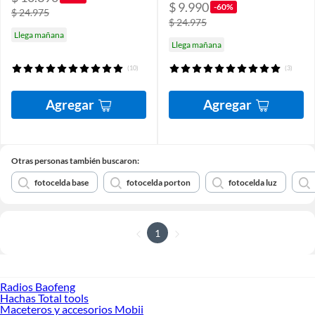
$ 9.990
-60%
$ 24.975
$ 24.975
Llega mañana
Llega mañana
(10)
(3)
Agregar
Agregar
Otras personas también buscaron:
fotocelda base
fotocelda porton
fotocelda luz
1
Radios Baofeng
Hachas Total tools
Maceteros y accesorios Mobii