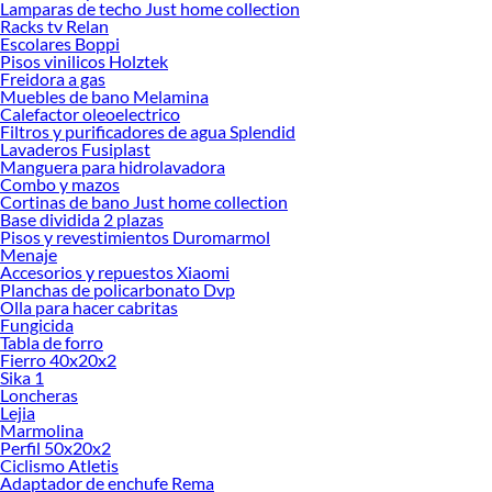
Lamparas de techo Just home collection
Racks tv Relan
Escolares Boppi
Pisos vinilicos Holztek
Freidora a gas
Muebles de bano Melamina
Calefactor oleoelectrico
Filtros y purificadores de agua Splendid
Lavaderos Fusiplast
Manguera para hidrolavadora
Combo y mazos
Cortinas de bano Just home collection
Base dividida 2 plazas
Pisos y revestimientos Duromarmol
Menaje
Accesorios y repuestos Xiaomi
Planchas de policarbonato Dvp
Olla para hacer cabritas
Fungicida
Tabla de forro
Fierro 40x20x2
Sika 1
Loncheras
Lejia
Marmolina
Perfil 50x20x2
Ciclismo Atletis
Adaptador de enchufe Rema