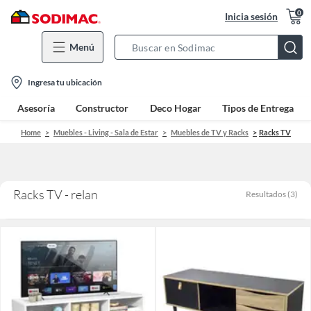
0
Inicia sesión
Menú
Search
Bar
location-
Ingresa tu ubicación
icon
Asesoría
Constructor
Deco Hogar
Tipos de Entrega
Home
Muebles - Living - Sala de Estar
Muebles de TV y Racks
Racks TV
Racks TV - relan
Resultados
(
3
)