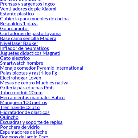
Prensas y sargentos Ingco
Encuentra una amplia variedad de productos de Racks TV en Sodimac.
Ventiladores de pie Xiaomi
Encuentra todo lo necesario para tus proyectos de renovación y decoración.
Estante plastico
¡Visítanos y haz tus ideas realidad!
Cubierta para muebles de cocina
Respaldos 1 plaza
Guardamotor
Cortadoras de pasto Toyama
Base cama sencilla Madera
Nivel laser Bauker
Inflador de neumaticos
Juguetes didacticos Magneti
Gato electrico
Smartwatch hombre
Menaje comedor Pyramid international
Palas picotas y rastrillos Fg
Electrohogar Loven
Mesas de centro Muebles nativa
Griferia para duchas Pmb
Tubo conduit 20mm
Herramientas manuales Bahco
Manguera 100 metros
Tren navide c3 b1o
Hidratador de plasticos
Quincho
Escuadras y soporte de repisa
Ponchera de vidrio
Espumadores de leche
Bodegas de jardin Ergo