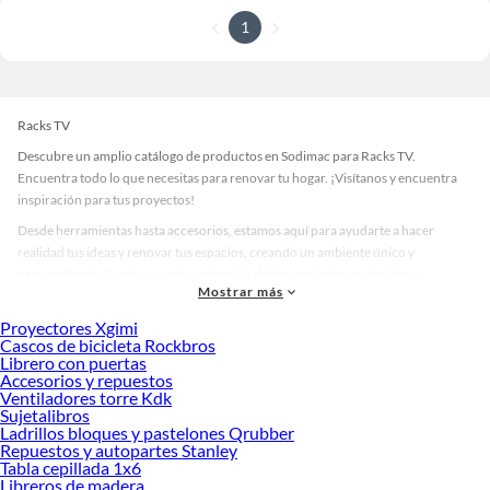
1
Racks TV
Descubre un amplio catálogo de productos en Sodimac para Racks TV.
Encuentra todo lo que necesitas para renovar tu hogar. ¡Visítanos y encuentra
inspiración para tus proyectos!
Desde herramientas hasta accesorios, estamos aquí para ayudarte a hacer
realidad tus ideas y renovar tus espacios, creando un ambiente único y
personalizado. Explora nuestra selección de herramientas, materiales y
Mostrar más
accesorios de calidad que te ayudarán a crear un espacio más tú.
Proyectores Xgimi
Desde remodelaciones hasta proyectos de decoración, estamos aquí para hacer
Cascos de bicicleta Rockbros
tus ideas realidad. ¡Visítanos y encuentra todo lo que tenemos para ofrecerte en
Librero con puertas
Racks TV!
Accesorios y repuestos
Ventiladores torre Kdk
Explora la variedad de productos de Racks TV en Sodimac
Sujetalibros
Ladrillos bloques y pastelones Qrubber
Herramientas, materiales y accesorios de calidad para tus proyectos y
Repuestos y autopartes Stanley
renovación de espacios. ¡Visítanos y descubre todo lo que tenemos para
Tabla cepillada 1x6
ofrecerte!
Libreros de madera