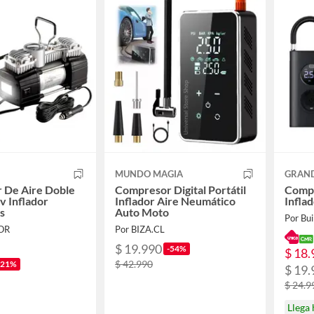
MUNDO MAGIA
GRAND
 De Aire Doble
Compresor Digital Portátil
Compr
v Inflador
Inflador Aire Neumático
Infla
s
Auto Moto
Por Bui
OR
Por BIZA.CL
$ 19.990
-54%
$ 18.
$ 42.990
-21%
$ 19.
$ 24.9
Llega