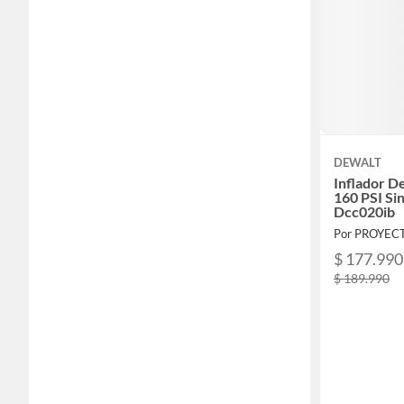
DEWALT
Inflador D
160 PSI Sin
Dcc020ib
Por PROYE
$ 177.990
$ 189.990