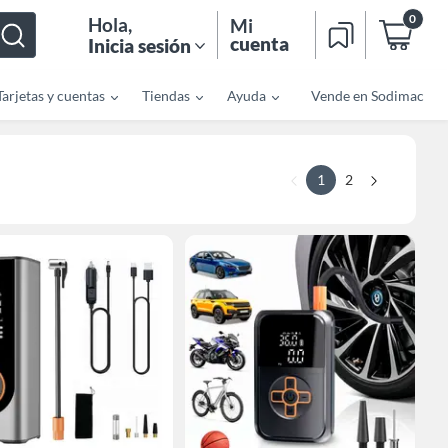
0
Hola
,
Mi
cuenta
Inicia sesión
Tarjetas y cuentas
Tiendas
Ayuda
Vende en Sodimac
1
2