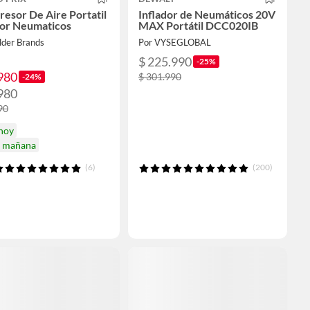
esor De Aire Portatil
Inflador de Neumáticos 20V
dor Neumaticos
MAX Portátil DCC020IB
lder Brands
Por VYSEGLOBAL
$ 225.990
-25%
980
$ 301.990
-24%
980
90
 hoy
a mañana
(6)
(200)