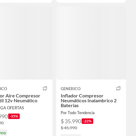
ICO
GENERICO
dor Aire Compresor
Inflador Compresor
til 12v Neumático
Neumáticos Inalambrico 2
Baterias
EGA OFERTAS
Por Todo Tendencia
990
-35%
$ 35.990
-22%
90
$ 45.990
 hoy