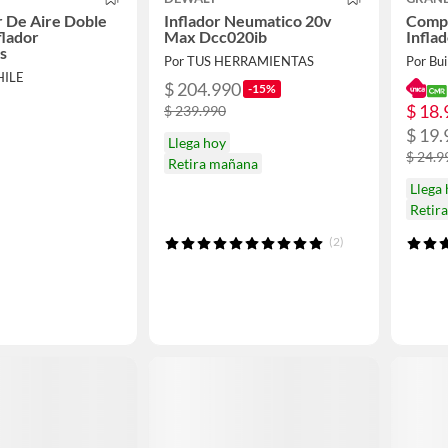
 De Aire Doble
Inflador Neumatico 20v
Compr
flador
Max Dcc020ib
Infla
s
Por TUS HERRAMIENTAS
Por Bui
HILE
$ 204.990
-15%
$ 18.
$ 239.990
$ 19.
Llega hoy
$ 24.9
Retira mañana
Llega
Retir
(2)