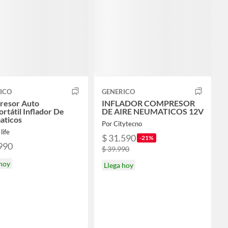
ICO
GENERICO
resor Auto
INFLADOR COMPRESOR
rtátil Inflador De
DE AIRE NEUMATICOS 12V
aticos
Por Citytecno
life
$ 31.590
-21%
990
$ 39.990
 hoy
Llega hoy