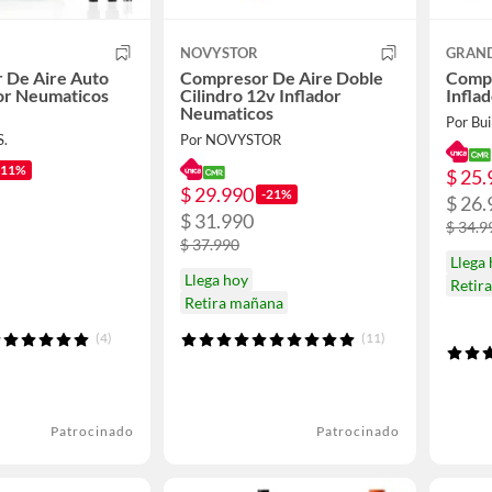
NOVYSTOR
GRAND
 De Aire Auto
Compresor De Aire Doble
Compr
or Neumaticos
Cilindro 12v Inflador
Infla
Neumaticos
Por Bui
.
Por NOVYSTOR
-11%
$ 25.
$ 29.990
-21%
$ 26.
$ 31.990
$ 34.9
$ 37.990
Llega
Llega hoy
Retir
Retira mañana
(4)
(11)
Patrocinado
Patrocinado