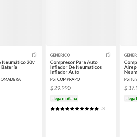
GENERICO
GENER
e Neumático 20v
Compresor Para Auto
Comp
 Batería
Inflador De Neumaticos
Airepo
Inflador Auto
Neum
CTOMADERA
Por COMPRAPO
Por fun 
$ 29.990
$ 37.
Llega mañana
Llega
(5)