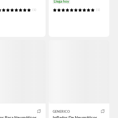
Llega hoy
(1)
(1)
GENERICO
dor Para Neumáticos
Inflador De Neumáticos