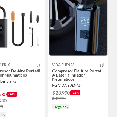
 PRIX
VIDA BUENAS
esor De Aire Portatil
Compresor De Aire Portatil
dor Neumaticos
A Batería Inflador
Neumaticos
lder Brands
Por VIDA BUENAS
$ 23.990
-52%
980
-24%
$ 49.990
980
90
Llega hoy
 hoy