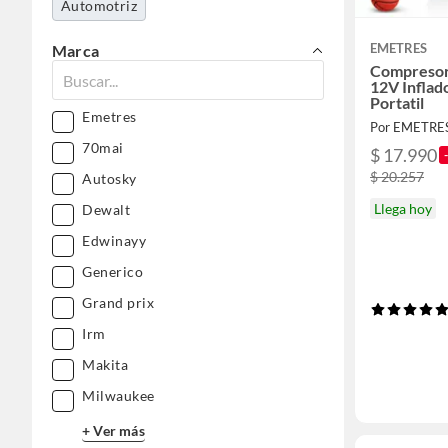
Automotriz
EMETRES
Marca
Compresor
12V Inflad
Portatil
Emetres
Por EMETRES
70mai
$ 17.990
$ 20.257
Autosky
Llega hoy
Dewalt
Edwinayy
Generico
Grand prix
Irm
Makita
Milwaukee
+ Ver más