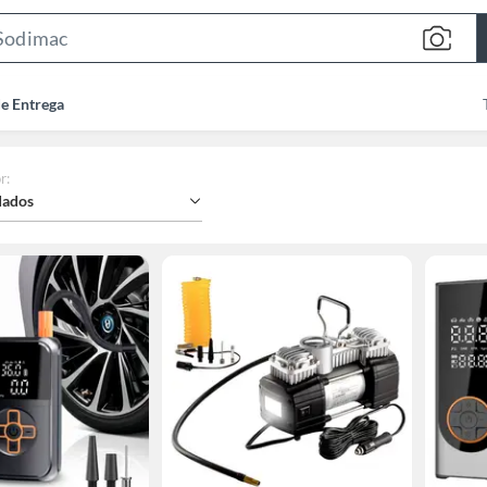
Search
Bar
de Entrega
r
:
ados