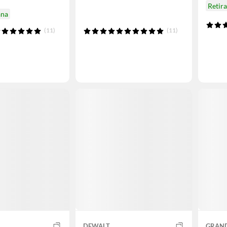
Retir
ana
(11)
(11)
DEWALT
GRAND