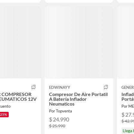
EDWINAYY
GENER
R COMPRESOR
Compresor De Aire Portatil
Infla
NEUMATICOS 12V
A Batería Inflador
Portá
Neumaticos
cuento
Por M
Por Topventa
$ 27.
-25%
$ 24.990
$ 42.9
$ 25.990
Llega