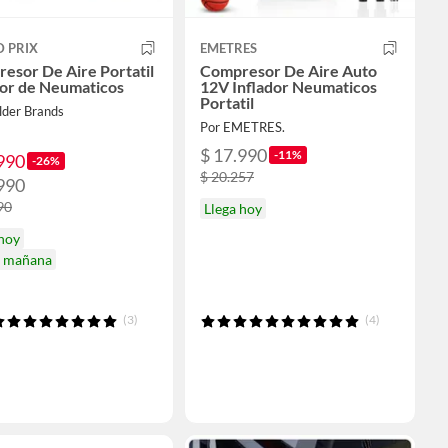
 PRIX
EMETRES
esor De Aire Portatil
Compresor De Aire Auto
dor de Neumaticos
12V Inflador Neumaticos
Portatil
lder Brands
Por EMETRES.
$ 17.990
-11%
990
-26%
$ 20.257
990
90
Llega hoy
 hoy
a mañana
(3)
(4)