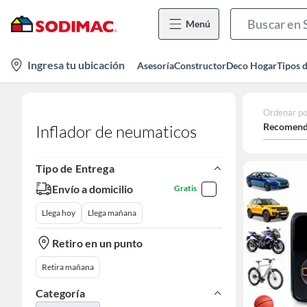
Menú
location-
Ingresa tu ubicación
Asesoría
Constructor
Deco Hogar
Tipos 
icon
Ordenar po
Recomend
Inflador de neumaticos
Tipo de Entrega
Envío a domicilio
Gratis
Llega hoy
Llega mañana
Retiro en un punto
Retira mañana
Categoría