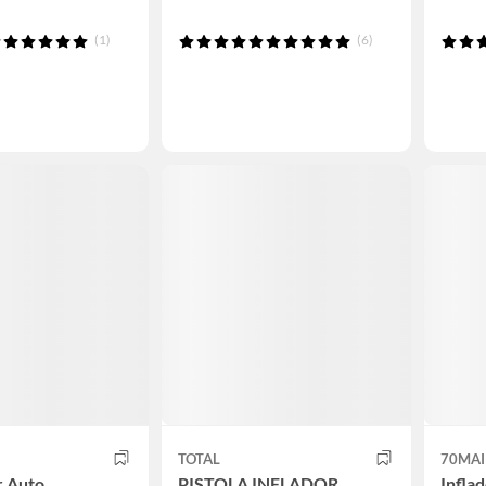
(1)
(6)
TOTAL
70MAI
 Auto
PISTOLA INFLADOR
Infla