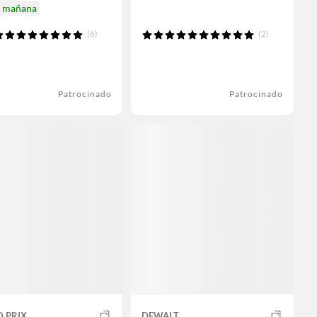
a mañana
(6)
(2)
Patrocinado
Patrocinado
 PRIX
DEWALT