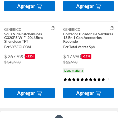
Agregar
Agregar
GENERICO
GENERICO
Sous Vide KitchenBoss
Cortador Picador De Verduras
G320PS WiFi 20L Ultra
13 En 1 Con Accesorios
Silencioso TFT
Redondo
Por VYSEGLOBAL
Por Total Ventas SpA
$ 267.990
$ 17.990
-22%
-22%
$ 343.990
$ 22.990
Llega mañana
(1)
Agregar
Agregar