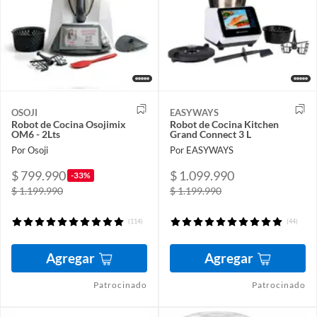
OSOJI
EASYWAYS
Robot de Cocina Osojimix
Robot de Cocina Kitchen
OM6 - 2Lts
Grand Connect 3 L
Por Osoji
Por EASYWAYS
$ 799.990
$ 1.099.990
-33%
$ 1.199.990
$ 1.199.990
(114)
(44)
Agregar
Agregar
Patrocinado
Patrocinado