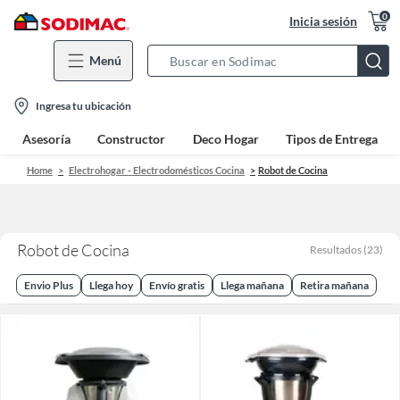
0
Inicia sesión
Menú
Search
Bar
location-
Ingresa tu ubicación
icon
Asesoría
Constructor
Deco Hogar
Tipos de Entrega
Home
Electrohogar - Electrodomésticos Cocina
Robot de Cocina
Robot de Cocina
Resultados
(
23
)
Envio Plus
Llega hoy
Envío gratis
Llega mañana
Retira mañana