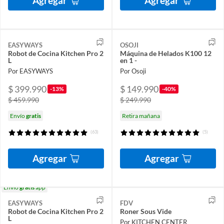
Agregar
Agregar
EASYWAYS
OSOJI
Robot de Cocina Kitchen Pro 2
Máquina de Helados K100 12
L
en 1 -
Por EASYWAYS
Por Osoji
$ 399.990
$ 149.990
-13%
-40%
$ 459.990
$ 249.990
Envío
gratis
Retira mañana
(63)
(5)
Agregar
Agregar
Envío
gratis
app
EASYWAYS
FDV
Robot de Cocina Kitchen Pro 2
Roner Sous Vide
L
Por KITCHEN CENTER