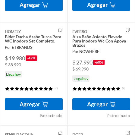
Agregar
Agregar
HOMELY
EVERSO
Bidet Ducha Árabe Turca Para
Alza Baño Asiento Elevado
WC Inodoro Set Completo.
Para Inodoro Wc Con Apoya
Brazos
Por ETBRANDS
Por NOWHERE
$ 19.980
-49%
$ 27.990
-60%
$ 38.990
$ 69.990
Llega hoy
Llega hoy
(6)
(4)
Agregar
Agregar
Patrocinado
Patrocinado
SENSI DACQUA
DOER