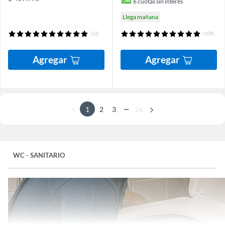
6
cuotas sin interés
Llega mañana
(12)
(109)
Agregar
Agregar
...
1
2
3
26
WC - SANITARIO