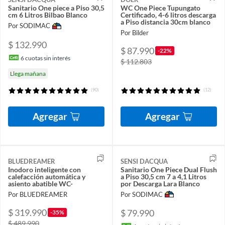
Sanitario One piece a Piso 30,5
WC One Piece Tupungato
cm 6 Litros Bilbao Blanco
Certificado, 4-6 litros descarga
a Piso distancia 30cm blanco
Por SODIMAC
Por Bilder
$ 132.990
$ 87.990
-22%
6
cuotas sin interés
$ 112.803
Llega mañana
(90)
(12)
Agregar
Agregar
BLUEDREAMER
SENSI DACQUA
Inodoro inteligente con
Sanitario One Piece Dual Flush
calefacción automática y
a Piso 30,5 cm 7 a 4,1 Litros
asiento abatible WC-
por Descarga Lara Blanco
Por BLUEDREAMER
Por SODIMAC
$ 319.990
$ 79.990
-35%
$ 489.990