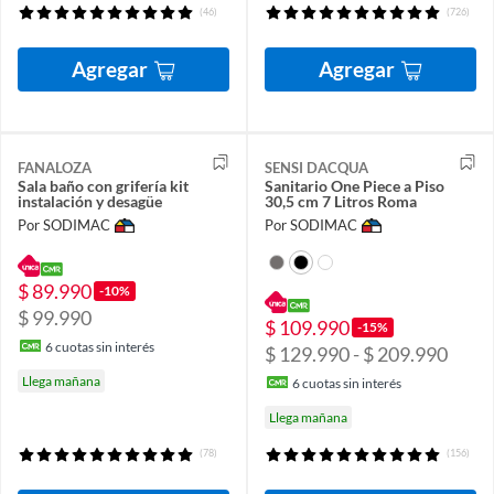
(46)
(726)
Agregar
Agregar
FANALOZA
SENSI DACQUA
Sala baño con grifería kit
Sanitario One Piece a Piso
instalación y desagüe
30,5 cm 7 Litros Roma
Por SODIMAC
Por SODIMAC
$ 89.990
-10%
$ 99.990
$ 109.990
-15%
6
cuotas sin interés
$ 129.990 - $ 209.990
Llega mañana
6
cuotas sin interés
Llega mañana
(78)
(156)