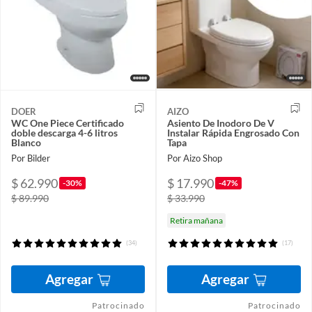
DOER
AIZO
WC One Piece Certificado
Asiento De Inodoro De V
doble descarga 4-6 litros
Instalar Rápida Engrosado Con
Blanco
Tapa
Por Bilder
Por Aizo Shop
$ 62.990
$ 17.990
-30%
-47%
$ 89.990
$ 33.990
Retira mañana
(34)
(17)
Agregar
Agregar
Patrocinado
Patrocinado