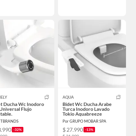
ELY
AQUA
et Ducha Wc Inodoro
Bidet Wc Ducha Arabe
Universal Flujo
Turca Inodoro Lavado
table.
Tokio Aquabreeze
 ETBRANDS
Por GRUPO MOBAR SPA
8.990
$ 27.990
-32%
-13%