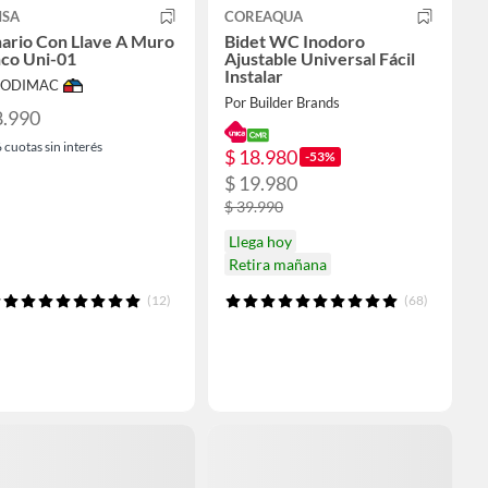
SA
COREAQUA
nario Con Llave A Muro
Bidet WC Inodoro
nco Uni-01
Ajustable Universal Fácil
Instalar
 SODIMAC
Por Builder Brands
8.990
6
cuotas sin interés
$ 18.980
-53%
$ 19.980
$ 39.990
Llega hoy
Retira mañana
(12)
(68)