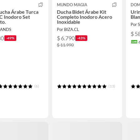
MUNDO MAGIA
DOM
ucha Árabe Turca
Ducha Bidet Árabe Kit
Uri
C Inodoro Set
Completo Inodoro Acero
Bla
to.
Inoxidable
Por
RANDS
Por BIZA.CL
$ 5
80
$ 6.790
-49%
-43%
$ 11.990
(6)
(13)