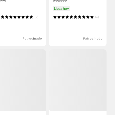
.990
$ 31.990
Llega hoy
(9)
(6)
Patrocinado
Patrocinado