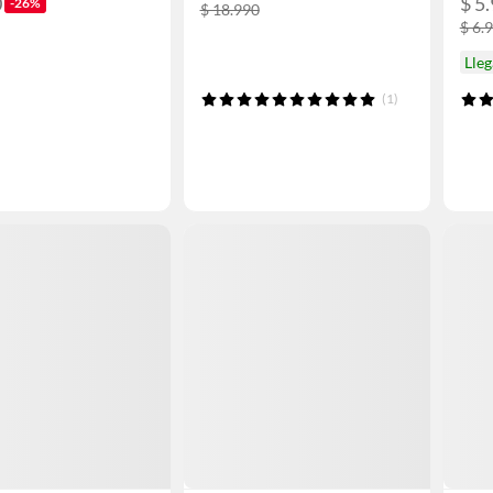
0
$ 5
-26%
$ 18.990
$ 6.
Lleg
(1)