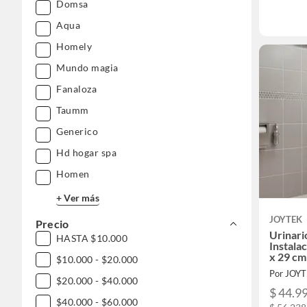
Domsa
Aqua
Homely
Mundo magia
Fanaloza
Taumm
Generico
Hd hogar spa
Homen
+ Ver más
JOYTEK
Precio
Urinar
HASTA $10.000
Instala
x 29 cm
$10.000 - $20.000
Por JOY
$20.000 - $40.000
$ 44.9
$40.000 - $60.000