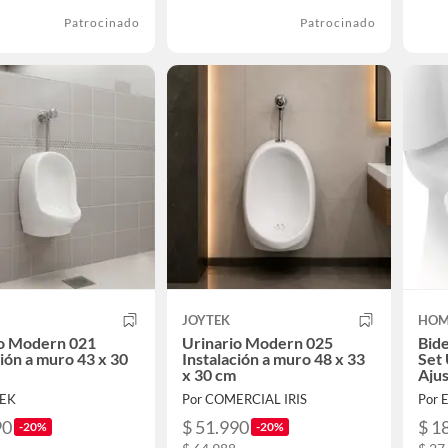
Patrocinado
Patrocinado
JOYTEK
HOM
io Modern 021
Urinario Modern 025
Bid
ción a muro 43 x 30
Instalación a muro 48 x 33
Set 
x 30 cm
Ajus
TEK
Por COMERCIAL IRIS
Por
90
$ 51.990
$ 1
-20%
-20%