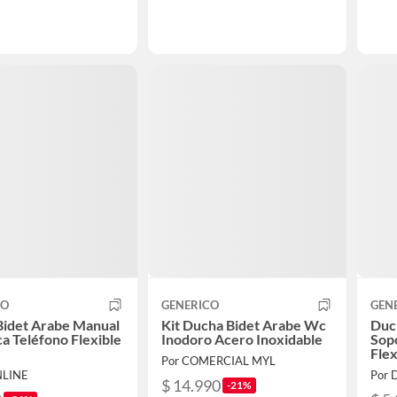
CO
GENERICO
GEN
Bidet Arabe Manual
Kit Ducha Bidet Arabe Wc
Duc
ca Teléfono Flexible
Inodoro Acero Inoxidable
Sop
Fle
Por COMERCIAL MYL
NLINE
Por 
$ 14.990
-21%