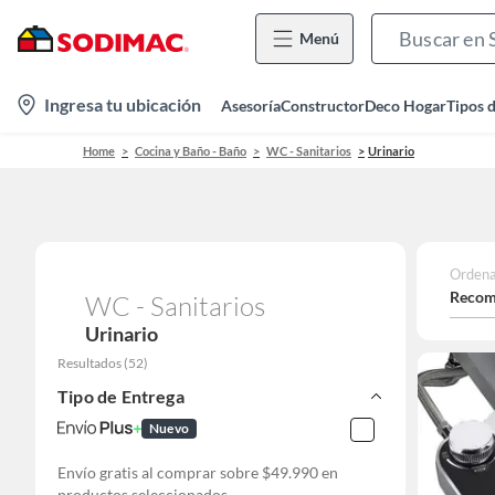
Menú
location-
Ingresa tu ubicación
Asesoría
Constructor
Deco Hogar
Tipos 
icon
Home
Cocina y Baño - Baño
WC - Sanitarios
Urinario
Ordena
Recom
WC - Sanitarios
Urinario
Resultados
(
52
)
Tipo de Entrega
Nuevo
Envío gratis al comprar sobre $49.990 en
productos seleccionados.