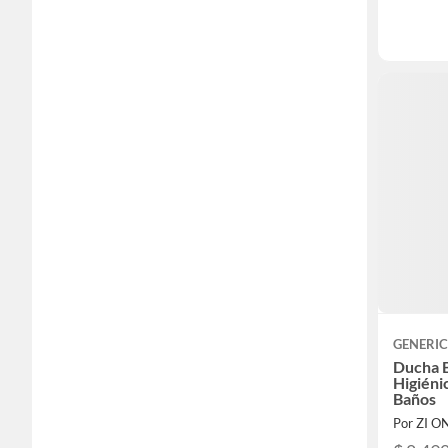
GENERI
Ducha 
Higiéni
Baños
Por ZI O