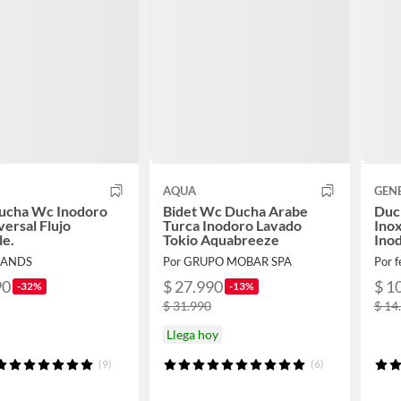
AQUA
GEN
Ducha Wc Inodoro
Bidet Wc Ducha Arabe
Duc
versal Flujo
Turca Inodoro Lavado
Ino
le.
Tokio Aquabreeze
Inod
RANDS
Por GRUPO MOBAR SPA
Por 
90
$ 27.990
$ 1
-32%
-13%
$ 31.990
$ 14
Llega hoy
(9)
(6)