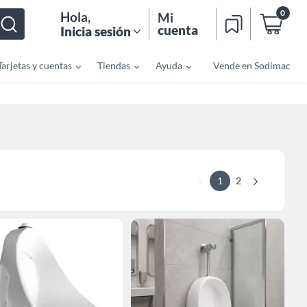
0
Hola
,
Mi
cuenta
Inicia sesión
Tarjetas y cuentas
Tiendas
Ayuda
Vende en Sodimac
1
2