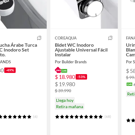
COREAQUA
FAN
ucha Árabe Turca
Bidet WC Inodoro
Urin
C Inodoro Set
Ajustable Universal Fácil
Blan
to.
Instalar
Cam
RANDS
Por Builder Brands
Por
80
$ 5
-49%
$ 18.980
-53%
$ 99
$ 19.980
$ 39.990
Ret
Llega hoy
Retira mañana
(6)
(68)