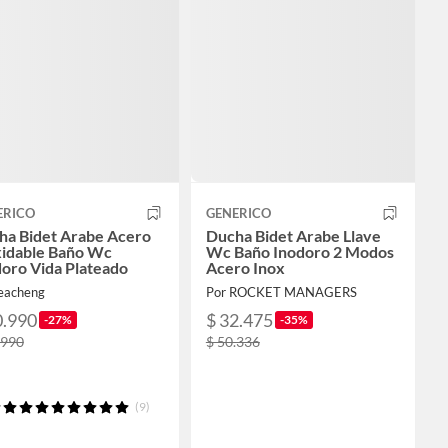
ERICO
GENERICO
ha Bidet Arabe Acero
Ducha Bidet Arabe Llave
xidable Baño Wc
Wc Baño Inodoro 2 Modos
oro Vida Plateado
Acero Inox
feacheng
Por ROCKET MANAGERS
0.990
$ 32.475
-27%
-35%
.990
$ 50.336
(9)