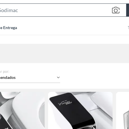
Search
Bar
de Entrega
r por
:
endados