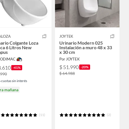
ALOZA
JOYTEK
ario Colgante Loza
Urinario Modern 025
ca 6 Litros New
Instalación a muro 48 x 33
pus
x 30 cm
 SODIMAC
Por JOYTEK
$ 51.990
8.610
-20%
-41%
$ 64.988
.990
6
cuotas sin interés
ira mañana
(11)
(2)