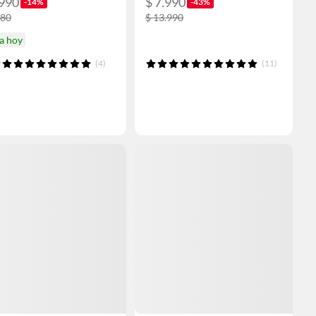
.990
$ 7.990
-14%
-43%
980
$ 13.990
a hoy
(4)
(11)