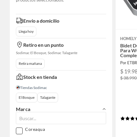
Envío a domicilio
Llega hoy
HOMELY
Retiro en un punto
Bidet D
Para W
Sodimac El Bosque, Sodimac Talagante
Comple
Por ETB
Retira mañana
$ 19.9
Stock en tienda
$ 38.990
Tiendas Sodimac
El Bosque
Talagante
Marca
Coreaqua