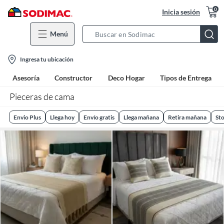
0
Inicia sesión
Menú
Search
Bar
location-
Ingresa tu ubicación
icon
Asesoría
Constructor
Deco Hogar
Tipos de Entrega
Pieceras de cama
Envio Plus
Llega hoy
Envío gratis
Llega mañana
Retira mañana
Sto