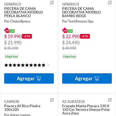
GENERICO
GENERICO
PIECERA DE CAMA
PIECERA DE CAMA
DECORATIVA MODELO
DECORATIVA MODELO
PERLA BLANCO
BAMBÚ BEIGE
Por ChoiceXpress
Por TextiAmores Spa
$ 19.990
$ 22.990
-43%
-43%
$ 21.990
$ 24.490
$ 35.190
$ 39.990
Llega hoy
Llega hoy
(1)
Agregar
Agregar
CANNON
AZ AURAZEUS
Piecera Af Rice Piedra
Frazada Manta Piecera 130 X
100x220
150 Cm Termica Sherpa Polar
Aura Zeus
Por dulces suenos