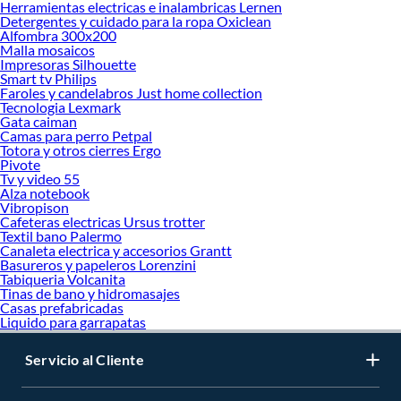
Herramientas electricas e inalambricas Lernen
Detergentes y cuidado para la ropa Oxiclean
Alfombra 300x200
Malla mosaicos
Impresoras Silhouette
Smart tv Philips
Faroles y candelabros Just home collection
Tecnologia Lexmark
Gata caiman
Camas para perro Petpal
Totora y otros cierres Ergo
Pivote
Tv y video 55
Alza notebook
Vibropison
Cafeteras electricas Ursus trotter
Textil bano Palermo
Canaleta electrica y accesorios Grantt
Basureros y papeleros Lorenzini
Tabiqueria Volcanita
Tinas de bano y hidromasajes
Casas prefabricadas
Liquido para garrapatas
Servicio al Cliente