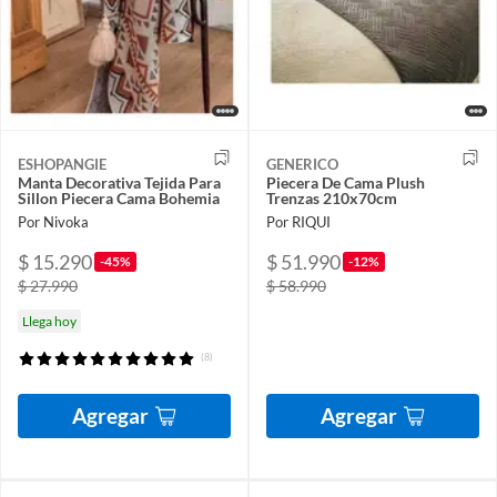
ESHOPANGIE
GENERICO
Manta Decorativa Tejida Para
Piecera De Cama Plush
Sillon Piecera Cama Bohemia
Trenzas 210x70cm
Por Nivoka
Por RIQUI
$ 15.290
$ 51.990
-45%
-12%
$ 27.990
$ 58.990
Llega hoy
(8)
Agregar
Agregar