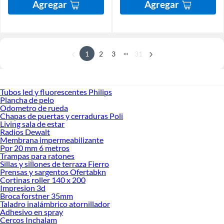
Agregar
Agregar
...
1
2
3
31
Tubos led y fluorescentes Philips
Plancha de pelo
Odometro de rueda
Chapas de puertas y cerraduras Poli
Living sala de estar
Radios Dewalt
Membrana impermeabilizante
Ppr 20 mm 6 metros
Trampas para ratones
Sillas y sillones de terraza Fierro
Prensas y sargentos Ofertabkn
Cortinas roller 140 x 200
Impresion 3d
Broca forstner 35mm
Taladro inalámbrico atornillador
Adhesivo en spray
Cercos Inchalam