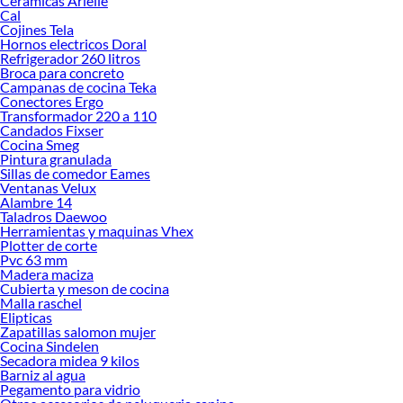
Ceramicas Arielle
Explora la variedad de productos de Plancha de pelo en Sodimac
Cal
Cojines Tela
Herramientas, materiales y accesorios de calidad para tus proyectos y
Hornos electricos Doral
renovación de espacios. ¡Visítanos y descubre todo lo que tenemos para
Refrigerador 260 litros
ofrecerte!
Broca para concreto
Campanas de cocina Teka
Encuentra una amplia variedad de productos de Plancha de pelo en Sodimac.
Conectores Ergo
Encuentra todo lo necesario para tus proyectos de renovación y decoración.
Transformador 220 a 110
¡Visítanos y haz tus ideas realidad!
Candados Fixser
Cocina Smeg
Pintura granulada
Sillas de comedor Eames
Ventanas Velux
Alambre 14
Taladros Daewoo
Herramientas y maquinas Vhex
Plotter de corte
Pvc 63 mm
Madera maciza
Cubierta y meson de cocina
Malla raschel
Elipticas
Zapatillas salomon mujer
Cocina Sindelen
Secadora midea 9 kilos
Barniz al agua
Pegamento para vidrio