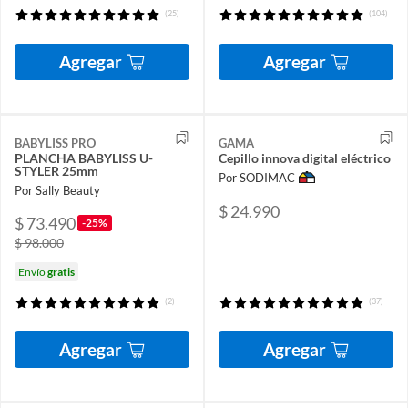
(25)
(104)
Agregar
Agregar
BABYLISS PRO
GAMA
PLANCHA BABYLISS U-
Cepillo innova digital eléctrico
STYLER 25mm
Por SODIMAC
Por Sally Beauty
$ 24.990
$ 73.490
-25%
$ 98.000
Envío
gratis
(2)
(37)
Agregar
Agregar