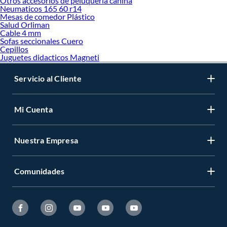
Otros accesorios de peluqueria canina
Neumaticos 165 60 r14
Mesas de comedor Plástico
Salud Orliman
Cable 4 mm
Sofas seccionales Cuero
Cepillos
Juguetes didacticos Magneti
Servicio al Cliente
Mi Cuenta
Nuestra Empresa
Comunidades