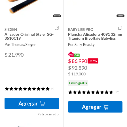
SIEGEN
BABYLISS PRO
Alisador Original Styler SG-
Plancha Alisadora 4091 32mm
3510C19
Titanium Bivoltaje Babyliss
Por Thomas/Siegen
Por Sally Beauty
$ 21.990
$ 86.990
-27%
$ 92.890
$ 119.000
Envío
gratis
(4)
(59)
Agregar
Agregar
Patrocinado