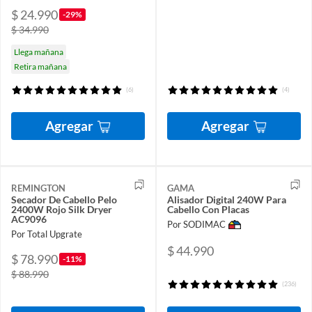
$ 24.990
-29%
$ 34.990
Llega mañana
Retira mañana
(6)
(4)
Agregar
Agregar
REMINGTON
GAMA
Secador De Cabello Pelo
Alisador Digital 240W Para
2400W Rojo Silk Dryer
Cabello Con Placas
AC9096
Por SODIMAC
Por Total Upgrate
$ 44.990
$ 78.990
-11%
$ 88.990
(236)