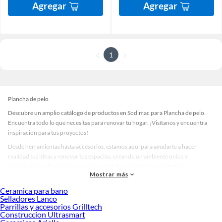
Agregar
Agregar
1
Plancha de pelo
Descubre un amplio catálogo de productos en Sodimac para Plancha de pelo.
Encuentra todo lo que necesitas para renovar tu hogar. ¡Visítanos y encuentra
inspiración para tus proyectos!
Desde herramientas hasta accesorios, estamos aquí para ayudarte a hacer
realidad tus ideas y renovar tus espacios, creando un ambiente único y
personalizado. Explora nuestra selección de herramientas, materiales y
Mostrar más
accesorios de calidad que te ayudarán a crear un espacio más tú.
Ceramica para bano
Desde remodelaciones hasta proyectos de decoración, estamos aquí para hacer
Selladores Lanco
tus ideas realidad. ¡Visítanos y encuentra todo lo que tenemos para ofrecerte en
Parrillas y accesorios Grilltech
Plancha de pelo!
Construccion Ultrasmart