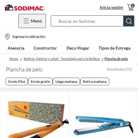
0
Inicia sesión
Menú
Search
Bar
location-
Ingresa tu ubicación
icon
Asesoría
Constructor
Deco Hogar
Tipos de Entrega
Home
Belleza, higiene y salud - Tecnología para la Belleza
Plancha de pelo
Plancha de pelo
Resultados
(
15
)
Envio Plus
Envío gratis
Llega mañana
Retira mañana