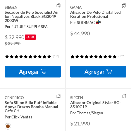
SIEGEN
GAMA
Secador de Pelo Specialist Air
Alisador De Pelo Digital Led
Ion Negativos Black SG3049
Keration Profesional
2000W
Por SODIMAC
Por FUTURE SUPPLY SPA
$ 44.990
$ 32.990
-18%
$ 39.990
(515)
(167)
Agregar
Agregar
GENERICO
SIEGEN
Sofa Sillon Silla Puff Inflable
Alisador Original Styler SG-
Apoya Brazos Bomba Manual
3510C19
Cafe CH
Por Thomas/Siegen
Por Click Ventas
$ 21.990