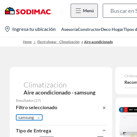
Menú
location-
Ingresa tu ubicación
Asesoría
Constructor
Deco Hogar
Tipos 
icon
Home
Electrohogar - Climatización
Aire acondicionado
Ordena
Recom
Climatización
Aire acondicionado - samsung
Resultados
(
27
)
Filtro seleccionado
samsung
Tipo de Entrega