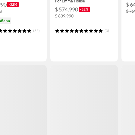
Por Emma House
990
$ 6
-32%
$ 574.990
-32%
90
$ 75
$ 839.990
añana
(35)
(3)