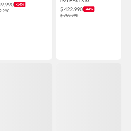
Por Emma House
49.990
-14%
$ 422.990
-44%
9.990
$ 759.990