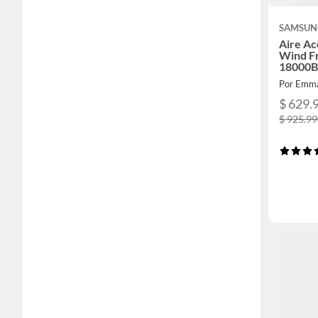
SAMSUN
Aire Ac
Wind Fr
18000
Por Emm
$ 629.
$ 925.9