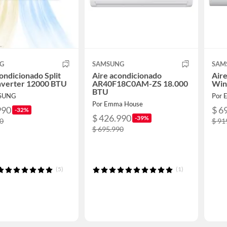
G
SAMSUNG
SAM
ondicionado Split
Aire acondicionado
Aire
nverter 12000 BTU
AR40F18C0AM-ZS 18.000
Win
BTU
MSUNG
Por 
Por Emma House
990
$ 6
-32%
$ 426.990
-39%
90
$ 91
$ 695.990
(5)
(1)