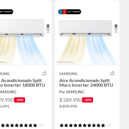
SUNG
SAMSUNG
 Acondicionado Split
Aire Acondicionado Split
o Inverter 18000 BTU
Muro Inverter 24000 BTU
 SAMSUNG
Por SAMSUNG
29.990
$ 589.990
-38%
-30%
5.991
$ 839.990
(3)
(3)