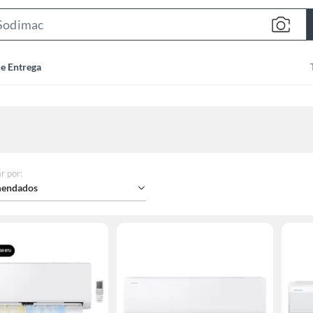
Search
Bar
de Entrega
r por
:
endados