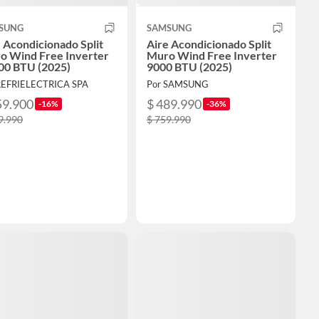
SUNG
SAMSUNG
 Acondicionado Split
Aire Acondicionado Split
o Wind Free Inverter
Muro Wind Free Inverter
00 BTU (2025)
9000 BTU (2025)
REFRIELECTRICA SPA
Por SAMSUNG
59.900
$ 489.990
-16%
-36%
9.990
$ 759.990