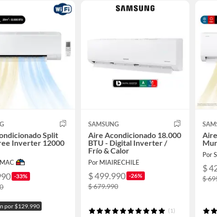
G
SAMSUNG
SAM
ondicionado Split
Aire Acondicionado 18.000
Aire
ree Inverter 12000
BTU - Digital Inverter /
Mur
Frío & Calor
Por
IMAC
Por MIAIRECHILE
$ 4
$ 499.990
990
-26%
-33%
$ 69
$ 679.990
90
ón por $129.990
(1)