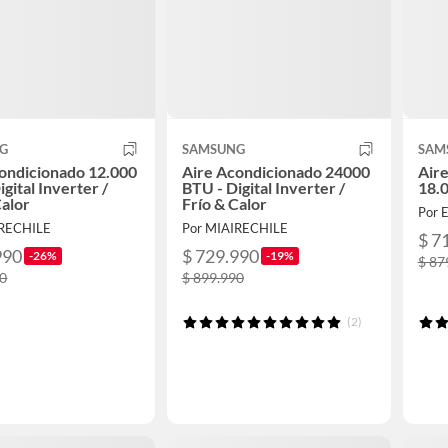
G
SAMSUNG
SAM
ondicionado 12.000
Aire Acondicionado 24000
Aire
gital Inverter /
BTU - Digital Inverter /
18.
Calor
Frío & Calor
Por 
IRECHILE
Por MIAIRECHILE
$ 7
990
$ 729.990
-26%
-19%
$ 87
90
$ 899.990
(2)