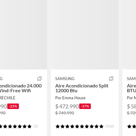
G
SAMSUNG
SAM
ondicionado 24.000
Aire Acondicionado Split
Air
Wind-Free Wifi
12000 Btu
BTU
IRECHILE
Por Emma House
Por 
990
$ 472.990
$ 5
-25%
-37%
990
$ 749.990
$ 72
(2)
(542)