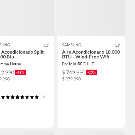
SUNG
SAMSUNG
 Acondicionado Split
Aire Acondicionado 18.000
000 Btu
BTU - Wind-Free Wifi
Emma House
Por MIAIRECHILE
12.990
$ 749.990
-19%
-23%
9.990
$ 979.990
(3)