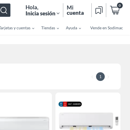
0
Hola
,
Mi
cuenta
Inicia sesión
Tarjetas y cuentas
Tiendas
Ayuda
Vende en Sodimac
1