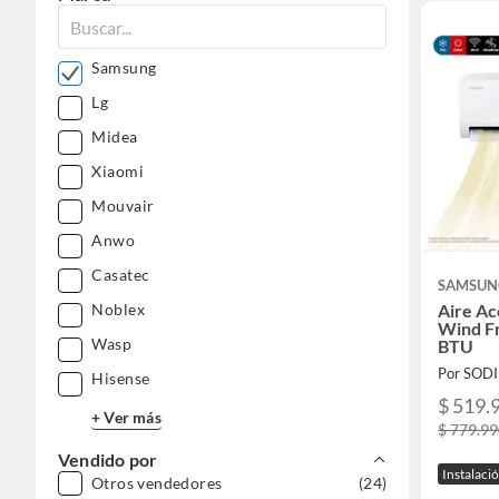
Samsung
Lg
Midea
Xiaomi
Mouvair
Anwo
Casatec
SAMSUN
Aire Ac
Noblex
Wind F
Wasp
BTU
Por SOD
Hisense
$ 519.
+ Ver más
$ 779.9
Vendido por
Instalaci
Otros vendedores
(24)