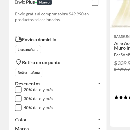
Nuevo
Envío gratis al comprar sobre $49.990 en
productos seleccionados.
SAMSUN
Envío a domicilio
Aire Ac
Muro I
Llega mañana
Por SA
Retiro en un punto
$ 339.
$ 499.9
Retira mañana
Descuentos
20% dcto y más
30% dcto y más
40% dcto y más
Color
Marca