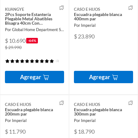
KUANGYE
CASO E HIJOS
2Pcs Soporte Estantería
Escuadra plegable blanca
Plegable Metal Abatibles
400mm par
Bisagra 40cm Con
Por Imperial
Tornillossado Carga 80KG
Por Global Home Department Store
blanco
$ 23.890
$ 10.690
-64%
$ 29.990
(3)
Agregar
Agregar
CASO E HIJOS
CASO E HIJOS
Escuadra plegable blanca
Escuadra plegable blanca
200mm par
300mm par
Por Imperial
Por Imperial
$ 11.790
$ 18.790