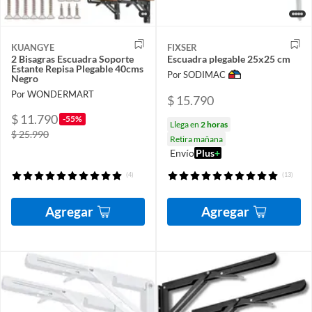
KUANGYE
FIXSER
2 Bisagras Escuadra Soporte
Escuadra plegable 25x25 cm
Estante Repisa Plegable 40cms
Por SODIMAC
Negro
Por WONDERMART
$ 15.790
$ 11.790
-55%
Llega en
2 horas
$ 25.990
Retira mañana
Envío
Plus
+
(4)
(13)
Agregar
Agregar