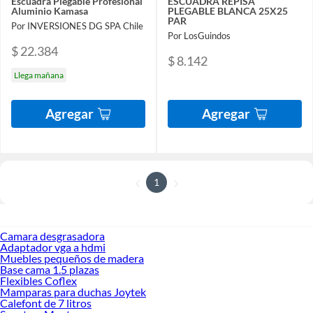
Escuadra Plegable Profesional
ESCUADRA REPISA
Aluminio Kamasa
PLEGABLE BLANCA 25X25
PAR
Por INVERSIONES DG SPA Chile
Por LosGuindos
$ 22.384
$ 8.142
Llega mañana
Agregar
Agregar
1
Camara desgrasadora
Adaptador vga a hdmi
Muebles pequeños de madera
Base cama 1.5 plazas
Flexibles Coflex
Mamparas para duchas Joytek
Calefont de 7 litros