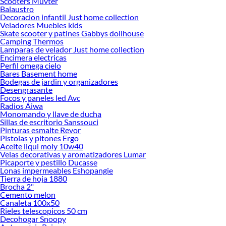
Scooters Muvter
Balaustro
Decoracion infantil Just home collection
Veladores Muebles kids
Skate scooter y patines Gabbys dollhouse
Camping Thermos
Lamparas de velador Just home collection
Encimera electricas
Perfil omega cielo
Bares Basement home
Bodegas de jardin y organizadores
Desengrasante
Focos y paneles led Avc
Radios Aiwa
Monomando y llave de ducha
Sillas de escritorio Sanssouci
Pinturas esmalte Revor
Pistolas y pitones Ergo
Aceite liqui moly 10w40
Velas decorativas y aromatizadores Lumar
Picaporte y pestillo Ducasse
Lonas impermeables Eshopangie
Tierra de hoja 1880
Brocha 2"
Cemento melon
Canaleta 100x50
Rieles telescopicos 50 cm
Decohogar Snoopy