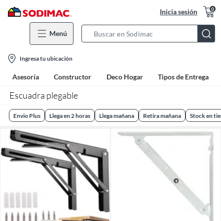
0
Inicia sesión
Menú
Search
Bar
location-
Ingresa tu ubicación
icon
Asesoría
Constructor
Deco Hogar
Tipos de Entrega
Escuadra plegable
Envio Plus
Llega en 2 horas
Llega mañana
Retira mañana
Stock en ti