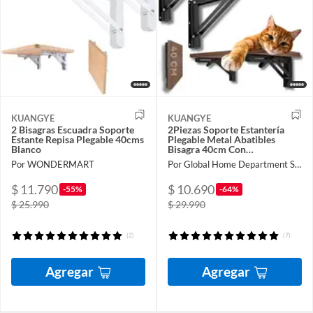
KUANGYE
KUANGYE
2 Bisagras Escuadra Soporte
2Piezas Soporte Estantería
Estante Repisa Plegable 40cms
Plegable Metal Abatibles
Blanco
Bisagra 40cm Con
Tornillossado Carga 80KG
Por WONDERMART
Por Global Home Department Store
Negro
$ 11.790
$ 10.690
-55%
-64%
$ 25.990
$ 29.990
(2)
(7)
Agregar
Agregar