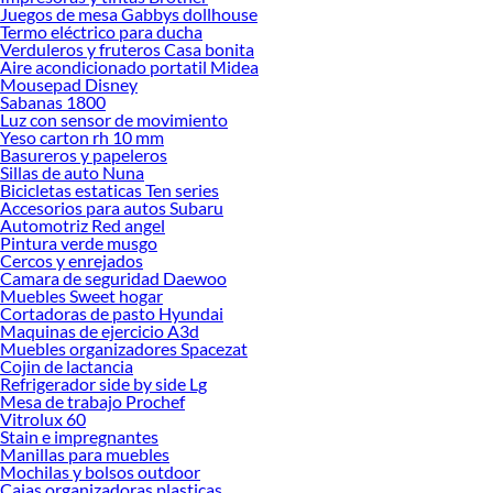
Juegos de mesa Gabbys dollhouse
Herramientas, materiales y accesorios de calidad para tus proyectos y
Termo eléctrico para ducha
renovación de espacios. ¡Visítanos y descubre todo lo que tenemos para
Verduleros y fruteros Casa bonita
ofrecerte!
Aire acondicionado portatil Midea
Mousepad Disney
Encuentra una amplia variedad de productos de Decoración Infantil en
Sabanas 1800
Sodimac. Encuentra todo lo necesario para tus proyectos de renovación y
Luz con sensor de movimiento
decoración. ¡Visítanos y haz tus ideas realidad!
Yeso carton rh 10 mm
Basureros y papeleros
Sillas de auto Nuna
Bicicletas estaticas Ten series
Accesorios para autos Subaru
Automotriz Red angel
Pintura verde musgo
Cercos y enrejados
Camara de seguridad Daewoo
Muebles Sweet hogar
Cortadoras de pasto Hyundai
Maquinas de ejercicio A3d
Muebles organizadores Spacezat
Cojin de lactancia
Refrigerador side by side Lg
Mesa de trabajo Prochef
Vitrolux 60
Stain e impregnantes
Manillas para muebles
Mochilas y bolsos outdoor
Cajas organizadoras plasticas