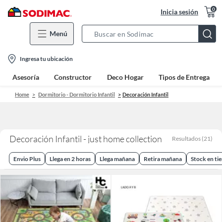
0
Inicia sesión
Menú
Search
Bar
location-
Ingresa tu ubicación
icon
Asesoría
Constructor
Deco Hogar
Tipos de Entrega
Home
Dormitorio - Dormitorio Infantil
Decoración Infantil
Decoración Infantil - just home collection
Resultados
(
21
)
Envio Plus
Llega en 2 horas
Llega mañana
Retira mañana
Stock en ti