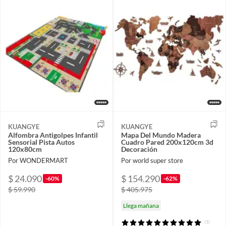
KUANGYE
KUANGYE
Alfombra Antigolpes Infantil
Mapa Del Mundo Madera
Sensorial Pista Autos
Cuadro Pared 200x120cm 3d
120x80cm
Decoración
Por WONDERMART
Por world super store
$ 24.090
$ 154.290
-60%
-62%
$ 59.990
$ 405.975
Llega mañana
(1)