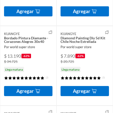
Agregar
Agregar
KUANGYE
KUANGYE
Bordado Pintura Diamante -
Diamond Painting Diy 5d Kit
Corazones Alegres 30x40
Chile Noche Estrellada
Por world super store
Por world super store
$ 13.190
$ 7.890
-62%
-62%
$ 34.725
$ 20.725
Llega mañana
Llega mañana
(2)
(5)
Agregar
Agregar