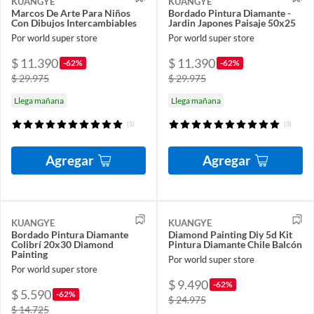
KUANGYE
KUANGYE
Marcos De Arte Para Niños
Bordado Pintura Diamante -
Con Dibujos Intercambiables
Jardin Japones Paisaje 50x25
Por world super store
Por world super store
$ 11.390
$ 11.390
-62%
-62%
$ 29.975
$ 29.975
Llega mañana
Llega mañana
(1)
(3)
Agregar
Agregar
KUANGYE
KUANGYE
Bordado Pintura Diamante
Diamond Painting Diy 5d Kit
Colibrí 20x30 Diamond
Pintura Diamante Chile Balcón
Painting
Por world super store
Por world super store
$ 9.490
-62%
$ 5.590
-62%
$ 24.975
$ 14.725