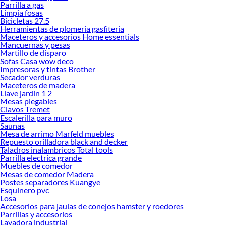
Parrilla a gas
renovación de espacios. ¡Visítanos y descubre todo lo que tenemos para
Limpia fosas
ofrecerte!
Bicicletas 27.5
Herramientas de plomeria gasfiteria
Encuentra una amplia variedad de productos de Decoración Infantil en
Maceteros y accesorios Home essentials
Sodimac. Encuentra todo lo necesario para tus proyectos de renovación y
Mancuernas y pesas
decoración. ¡Visítanos y haz tus ideas realidad!
Martillo de disparo
Sofas Casa wow deco
Impresoras y tintas Brother
Secador verduras
Maceteros de madera
Llave jardin 1 2
Mesas plegables
Clavos Tremet
Escalerilla para muro
Saunas
Mesa de arrimo Marfeld muebles
Repuesto orilladora black and decker
Taladros inalambricos Total tools
Parrilla electrica grande
Muebles de comedor
Mesas de comedor Madera
Postes separadores Kuangye
Esquinero pvc
Losa
Accesorios para jaulas de conejos hamster y roedores
Parrillas y accesorios
Lavadora industrial