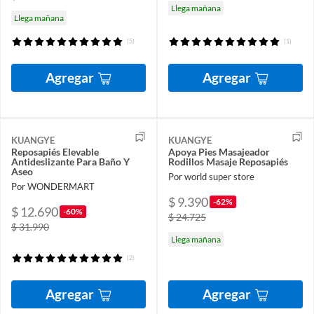
Llega mañana
Llega mañana
(5)
(1)
Agregar
Agregar
KUANGYE
KUANGYE
Reposapiés Elevable
Apoya Pies Masajeador
Antideslizante Para Baño Y
Rodillos Masaje Reposapiés
Aseo
Por world super store
Por WONDERMART
$ 9.390
-62%
$ 12.690
-60%
$ 24.725
$ 31.990
Llega mañana
(2)
Agregar
Agregar