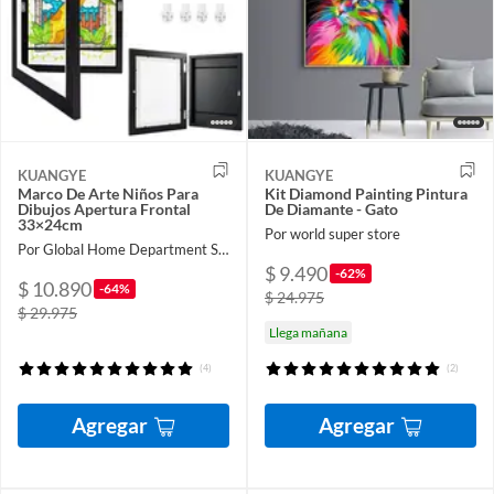
KUANGYE
KUANGYE
Marco De Arte Niños Para
Kit Diamond Painting Pintura
Dibujos Apertura Frontal
De Diamante - Gato
33×24cm
Por world super store
Por Global Home Department Store
$ 9.490
-62%
$ 10.890
-64%
$ 24.975
$ 29.975
Llega mañana
(4)
(2)
Agregar
Agregar