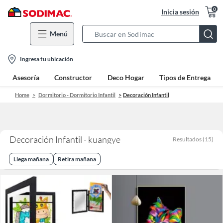
0
Inicia sesión
Menú
Search
Bar
location-
Ingresa tu ubicación
icon
Asesoría
Constructor
Deco Hogar
Tipos de Entrega
Home
Dormitorio - Dormitorio Infantil
Decoración Infantil
Decoración Infantil - kuangye
Resultados
(
15
)
Llega mañana
Retira mañana