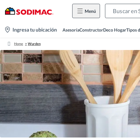
Menú
location-
Ingresa tu ubicación
Asesoría
Constructor
Deco Hogar
Tipos 
icon
Home
Wurden