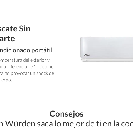
scate Sin
iarte
ndicionado portátil
emperatura del exterior y
una diferencia de 5ºC como
a no provocar un shock de
cuerpo.
Consejos
 Würden saca lo mejor de ti en la co