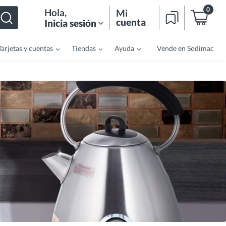
0
Hola
,
Mi
cuenta
Inicia sesión
Tarjetas y cuentas
Tiendas
Ayuda
Vende en Sodimac