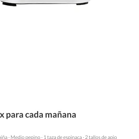
ox para cada mañana
iña · Medio pepino · 1 taza de espinaca · 2 tallos de apio