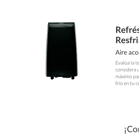
Refré
Resfr
Aire aco
Evalúa la t
considera 
máximo par
frío en tu 
¡Con