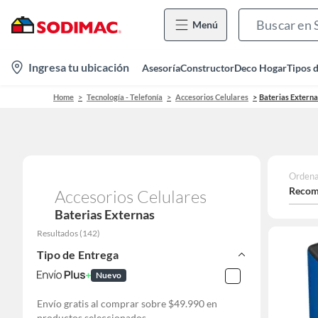
Menú
location-
Ingresa tu ubicación
Asesoría
Constructor
Deco Hogar
Tipos 
icon
Home
Tecnología - Telefonía
Accesorios Celulares
Baterias Externa
Ordena
Recom
Accesorios Celulares
Baterias Externas
Resultados
(
142
)
Tipo de Entrega
Nuevo
Envío gratis al comprar sobre $49.990 en
productos seleccionados.