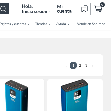
0
Hola
,
Mi
cuenta
Inicia sesión
Tarjetas y cuentas
Tiendas
Ayuda
Vende en Sodimac
1
2
3