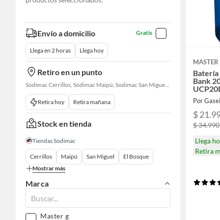
Envío a domicilio
Gratis
Llega en 2 horas
Llega hoy
MASTER
Retiro en un punto
Batería
Bank 2
Sodimac Cerrillos, Sodimac Maipú, Sodimac San Miguel, Sodimac El Bosque, Sodimac San Bernardo, Sodimac Talagante, Sodimac San Fernando
UCP20
Por Gase
Retira hoy
Retira mañana
$ 21.9
Stock en tienda
$ 34.990
Llega h
Tiendas Sodimac
Retira 
Cerrillos
Maipú
San Miguel
El Bosque
Mostrar más
Marca
Master g