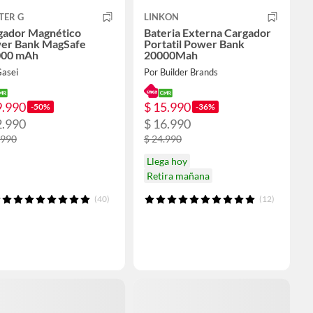
TER G
LINKON
gador Magnético
Bateria Externa Cargador
er Bank MagSafe
Portatil Power Bank
000 mAh
20000Mah
Gasei
Por Builder Brands
9.990
$ 15.990
-50%
-36%
2.990
$ 16.990
.990
$ 24.990
Llega hoy
Retira mañana
(40)
(12)