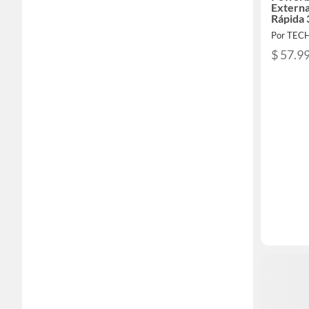
Extern
Rápida
Lighnin
Por TEC
$ 57.9