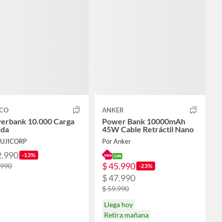
LCO
ANKER
erbank 10.000 Carga
Power Bank 10000mAh
ida
45W Cable Retráctil Nano
FUJICORP
Por Anker
2.990
-13%
$ 45.990
.990
-23%
$ 47.990
$ 59.990
Llega hoy
Retira mañana