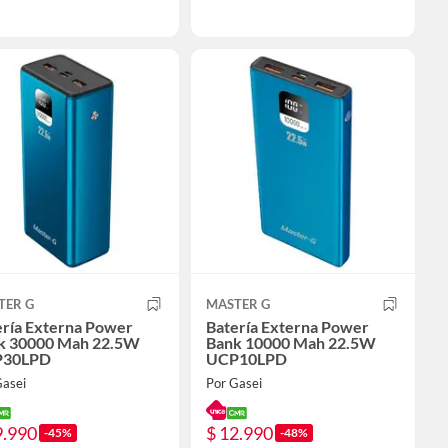
TER G
MASTER G
ería Externa Power
Batería Externa Power
k 30000 Mah 22.5W
Bank 10000 Mah 22.5W
P30LPD
UCP10LPD
Gasei
Por Gasei
9.990
$ 12.990
-45%
-48%