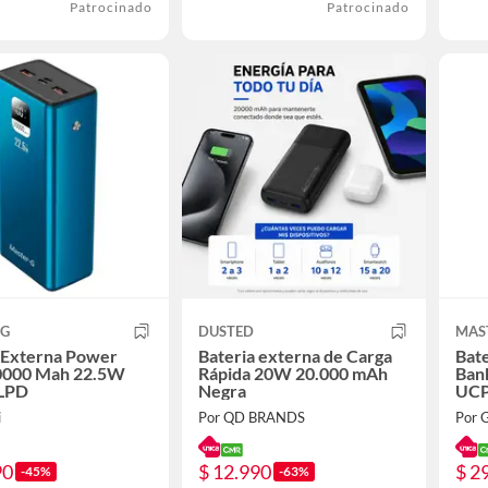
Patrocinado
Patrocinado
 G
DUSTED
MAS
 Externa Power
Bateria externa de Carga
Bat
0000 Mah 22.5W
Rápida 20W 20.000 mAh
Ban
LPD
Negra
UC
i
Por QD BRANDS
Por 
90
$ 12.990
$ 2
-45%
-63%