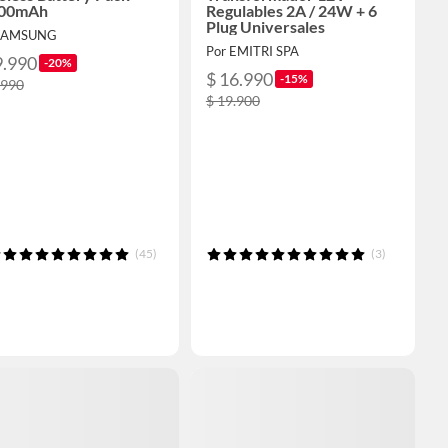
00mAh
Regulables 2A / 24W + 6
Plug Universales
 SAMSUNG
Por EMITRI SPA
9.990
-20%
$ 16.990
-15%
.990
$ 19.900
(45)
(3)