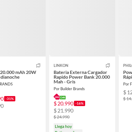
LINKON
PHI
a 20.000 mAh 20W
Bateria Externa Cargador
Pow
dianoche
Rapido Power Bank 20.000
Ráp
Mah - Gris
BRANDS
Por 
Por Builder Brands
$ 1
90
$ 14
-31%
$ 20.990
-16%
90
$ 21.990
$ 24.990
Llega hoy