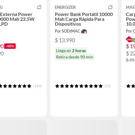
 G
ENERGIZER
MAS
 Externa Power
Power Bank Portátil 10000
Car
0000 Mah 22.5W
Mah Carga Rápida Para
Pow
LPD
Dispositivos
10.
i
Por SODIMAC
Por 
$ 13.990
90
$ 1
-48%
Llega en
2 horas
90
$ 2
Retira desde 90 min
$ 39
(164)
(22)