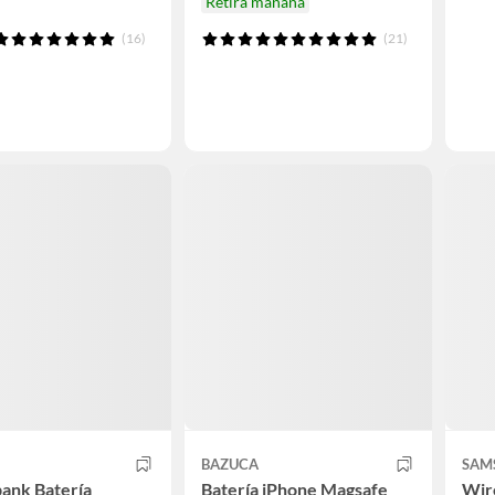
Retira mañana
(16)
(21)
BAZUCA
SAM
ank Batería
Batería iPhone Magsafe
Wir