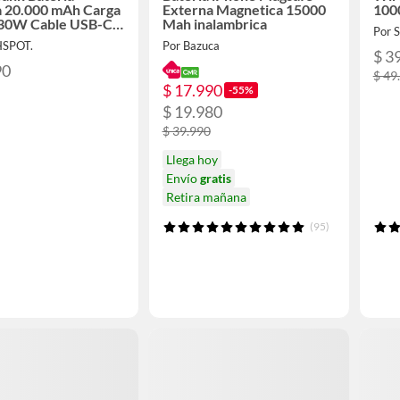
a 20.000 mAh Carga
Externa Magnetica 15000
100
 30W Cable USB-C +
Mah inalambrica
Por
g Integrado Negro
HSPOT.
Por Bazuca
$ 3
90
$ 49
$ 17.990
-55%
$ 19.980
$ 39.990
Llega hoy
Envío
gratis
Retira mañana
(95)