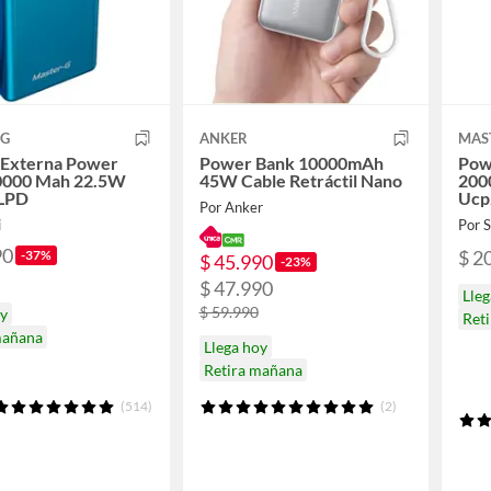
 G
ANKER
MAS
 Externa Power
Power Bank 10000mAh
Pow
0000 Mah 22.5W
45W Cable Retráctil Nano
2000
LPD
Ucp
Por Anker
i
Por
90
$ 2
-37%
$ 45.990
-23%
$ 47.990
Lle
$ 59.990
oy
Reti
mañana
Llega hoy
Retira mañana
(514)
(2)