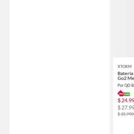
XTORM
Baterí
Go2 Me
Por QD 
$ 24.9
$ 27.9
$ 35.990