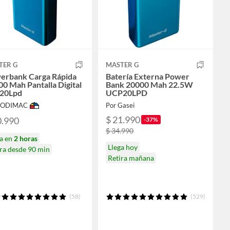
TER G
MASTER G
erbank Carga Rápida
Batería Externa Power
0 Mah Pantalla Digital
Bank 20000 Mah 22.5W
20Lpd
UCP20LPD
 SODIMAC
Por Gasei
$ 21.990
0.990
-37%
$ 34.990
ga en
2 horas
Llega hoy
ra desde 90 min
Retira mañana
(58)
(529)