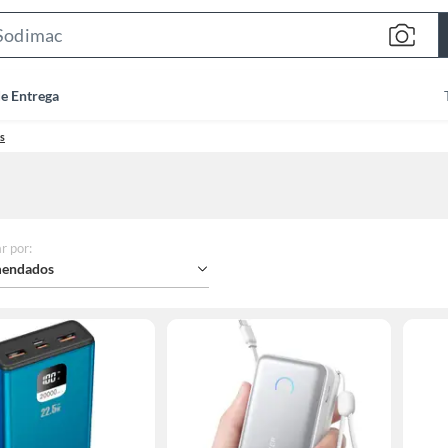
Search
Bar
de Entrega
s
r por
:
endados