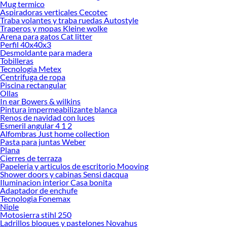
Mug termico
Explora la variedad de productos de Baterias Externas en Sodimac
Aspiradoras verticales Cecotec
Traba volantes y traba ruedas Autostyle
Herramientas, materiales y accesorios de calidad para tus proyectos y
Traperos y mopas Kleine wolke
renovación de espacios. ¡Visítanos y descubre todo lo que tenemos para
Arena para gatos Cat litter
ofrecerte!
Perfil 40x40x3
Desmoldante para madera
Encuentra una amplia variedad de productos de Baterias Externas en Sodimac.
Tobilleras
Encuentra todo lo necesario para tus proyectos de renovación y decoración.
Tecnologia Metex
¡Visítanos y haz tus ideas realidad!
Centrifuga de ropa
Piscina rectangular
Ollas
In ear Bowers & wilkins
Pintura impermeabilizante blanca
Renos de navidad con luces
Esmeril angular 4 1 2
Alfombras Just home collection
Pasta para juntas Weber
Plana
Cierres de terraza
Papeleria y articulos de escritorio Mooving
Shower doors y cabinas Sensi dacqua
Iluminacion interior Casa bonita
Adaptador de enchufe
Tecnologia Fonemax
Niple
Motosierra stihl 250
Ladrillos bloques y pastelones Novahus