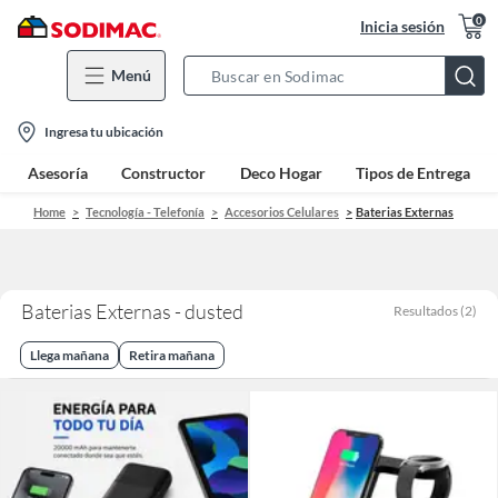
0
Inicia sesión
Menú
Search
Bar
location-
Ingresa tu ubicación
icon
Asesoría
Constructor
Deco Hogar
Tipos de Entrega
Home
Tecnología - Telefonía
Accesorios Celulares
Baterias Externas
Baterias Externas - dusted
Resultados
(
2
)
Llega mañana
Retira mañana