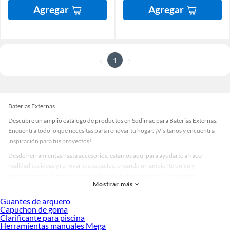
Agregar
Agregar
1
Baterias Externas
Descubre un amplio catálogo de productos en Sodimac para Baterias Externas.
Encuentra todo lo que necesitas para renovar tu hogar. ¡Visítanos y encuentra
inspiración para tus proyectos!
Desde herramientas hasta accesorios, estamos aquí para ayudarte a hacer
realidad tus ideas y renovar tus espacios, creando un ambiente único y
personalizado. Explora nuestra selección de herramientas, materiales y
Mostrar más
accesorios de calidad que te ayudarán a crear un espacio más tú.
Guantes de arquero
Desde remodelaciones hasta proyectos de decoración, estamos aquí para hacer
Capuchon de goma
tus ideas realidad. ¡Visítanos y encuentra todo lo que tenemos para ofrecerte en
Clarificante para piscina
Baterias Externas!
Herramientas manuales Mega