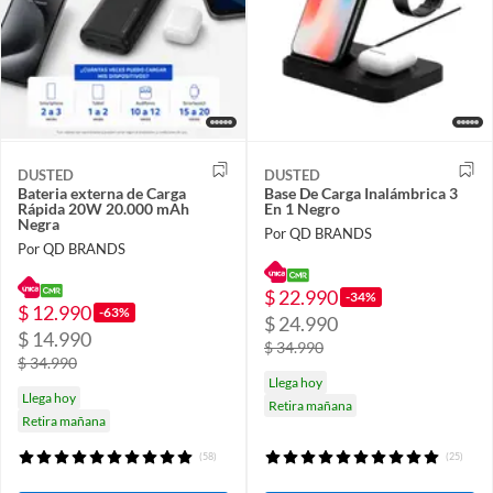
DUSTED
DUSTED
Bateria externa de Carga
Base De Carga Inalámbrica 3
Rápida 20W 20.000 mAh
En 1 Negro
Negra
Por QD BRANDS
Por QD BRANDS
$ 22.990
-34%
$ 12.990
-63%
$ 24.990
$ 14.990
$ 34.990
$ 34.990
Llega hoy
Llega hoy
Retira mañana
Retira mañana
(58)
(25)