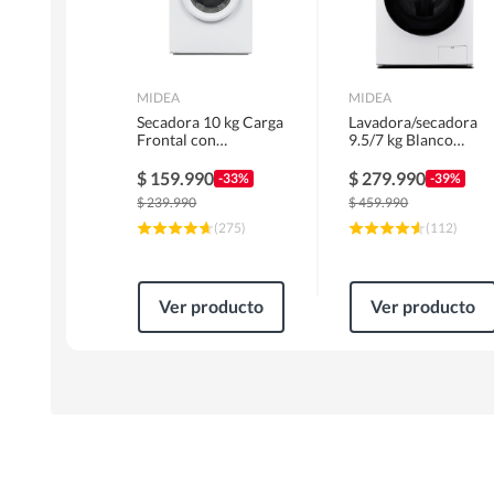
MIDEA
MIDEA
Secadora 10 kg Carga
Lavadora/secadora
Frontal con
9.5/7 kg Blanco
Evacuación Blanco
MLSF-095B/W
MD100A100/W2
$
159.990
$
279.990
-33%
-39%
$
239.990
$
459.990
(
275
)
(
112
)
Ver producto
Ver producto