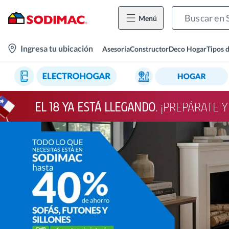
Menú
location-
Ingresa tu ubicación
Asesoría
Constructor
Deco Hogar
Tipos 
icon
EL 18 YA ESTÁ LLEGANDO
. ¡PREPÁRATE 