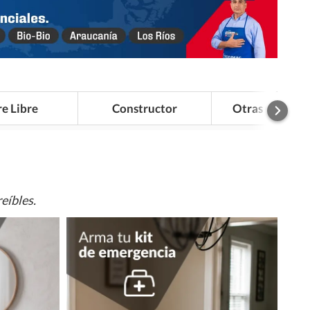
re Libre
Constructor
Otras Categor
eíbles.