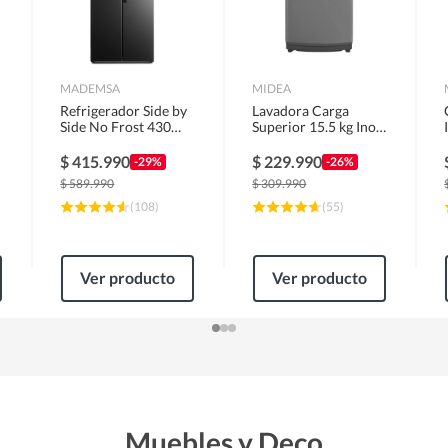
MADEMSA
MIDEA
Refrigerador Side by
Lavadora Carga
Side No Frost 430
Superior 15.5 kg Inox
Litros Negro
MLS-155GE04N
MAS430B
$
415.990
$
229.990
-29%
-26%
$
589.990
$
309.990
(
108
)
(
55
)
Ver producto
Ver producto
Muebles y Deco