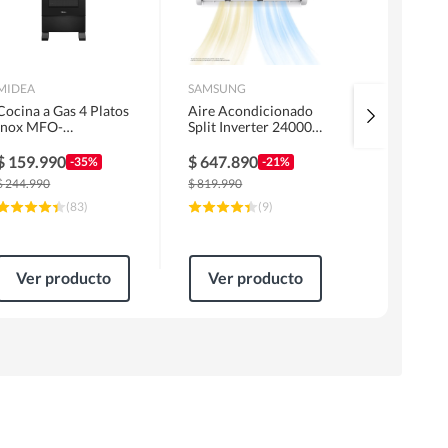
MIDEA
SAMSUNG
URSUS TRO
Cocina a Gas 4 Platos
Aire Acondicionado
Kit Encime
Inox MFO-
Split Inverter 24000
Licuado G
MG20TCSSLBK
BTU
Campana 6
1 Motor F
$
159.990
$
647.890
$
319.99
-35%
-21%
Horno EP
$
244.990
$
819.990
$
499.990
(
83
)
(
9
)
Ver producto
Ver producto
Ver pr