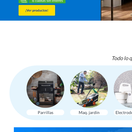
Todo lo q
Parrillas
Maq. jardín
Electrod