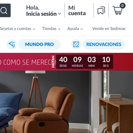
0
Hola
,
Mi
cuenta
Inicia sesión
Tarjetas y cuentas
Tiendas
Ayuda
Vende en Sodimac
40
09
03
07
LO COMO SE MERECE!
DÍAS
HORAS
MIN
SEG