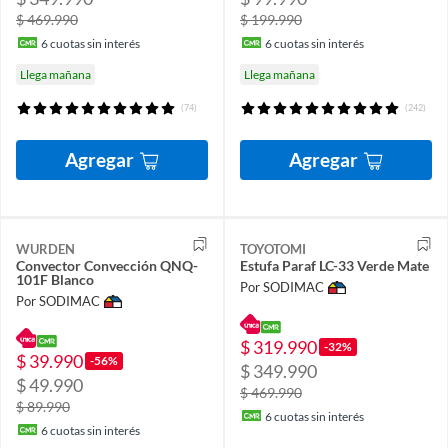
$ 469.990
$ 199.990
6
cuotas sin interés
6
cuotas sin interés
Llega mañana
Llega mañana
(74)
(242)
Agregar
Agregar
WURDEN
TOYOTOMI
Convector Convección QNQ-
Estufa Paraf LC-33 Verde Mate
101F Blanco
Por SODIMAC
Por SODIMAC
$ 319.990
-32%
$ 39.990
-56%
$ 349.990
$ 49.990
$ 469.990
$ 89.990
6
cuotas sin interés
6
cuotas sin interés