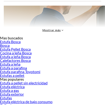
Mostrar más
Mas buscados
Estufa Bosca
Bosca
Estufa Pellet Bosca
Cocina a leña Bosca
Estufa a leña Bosca
Calefactores Bosca
Estufa a leña
Estufa a parafina
Estufa parafina Toyotomi
Estufas a pellet
Mas populares
Estufa a pellet sin electricidad
Estufa eléctrica
Calefacción: Guía Completa para Mantener tu Hogar Cálido y
Estufa a gas
Estufa exterior
Confortable
Estufas
Estufa eléctrica de bajo consumo
Respuesta rápida:
La mejor calefacción depende del espacio y del uso que tú le