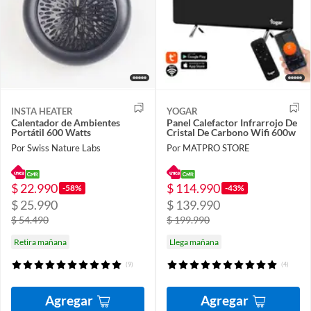
INSTA HEATER
YOGAR
Calentador de Ambientes
Panel Calefactor Infrarrojo De
Portátil 600 Watts
Cristal De Carbono Wifi 600w
Por Swiss Nature Labs
Por MATPRO STORE
$ 22.990
$ 114.990
-58%
-43%
$ 25.990
$ 139.990
$ 54.490
$ 199.990
Retira mañana
Llega mañana
(9)
(4)
Agregar
Agregar