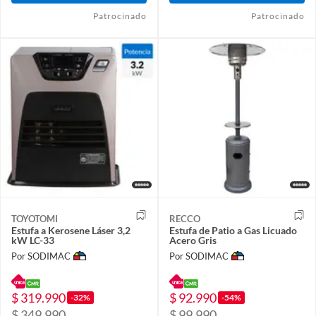
Patrocinado
Patrocinado
TOYOTOMI
RECCO
Estufa a Kerosene Láser 3,2
Estufa de Patio a Gas Licuado
kW LC-33
Acero Gris
Por SODIMAC
Por SODIMAC
$ 319.990
$ 92.990
-32%
-54%
$ 349.990
$ 99.990