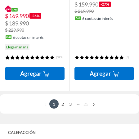
$ 159.990
-27%
$ 219.990
$ 169.990
-26%
6
cuotas sin interés
$ 189.990
$ 229.990
6
cuotas sin interés
Llega mañana
(343)
(5)
Agregar
Agregar
...
1
2
3
25
CALEFACCIÓN