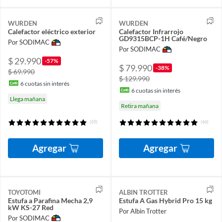
WURDEN
WURDEN
Calefactor eléctrico exterior
Calefactor Infrarrojo
GD9315BCP-1H Café/Negro
Por SODIMAC
Por SODIMAC
$ 29.990
-57%
$ 79.990
-38%
$ 69.990
$ 129.990
6
cuotas sin interés
6
cuotas sin interés
Llega mañana
Retira mañana
(65)
(66)
Agregar
Agregar
TOYOTOMI
ALBIN TROTTER
Estufa a Parafina Mecha 2,9
Estufa A Gas Hybrid Pro 15 kg
kW KS-27 Red
Por Albin Trotter
Por SODIMAC