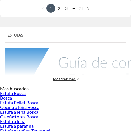
...
1
2
3
21
ESTUFAS
Mostrar más
Mas buscados
Estufa Bosca
Bosca
Resumen rápido
Estufa Pellet Bosca
Cocina a leña Bosca
Mejor opción según tamaño:
Estufas eléctricas para espacios pequeños
Estufa a leña Bosca
(10-30 m²), estufas a gas o parafina para espacios medianos (30-80 m²),
Calefactores Bosca
Estufa a leña
estufas a pellet o leña para casas grandes (80-160 m²).
Estufa a parafina
Opción más económica de adquirir:
Estufas eléctricas desde $28.990.
Estufa parafina Toyotomi