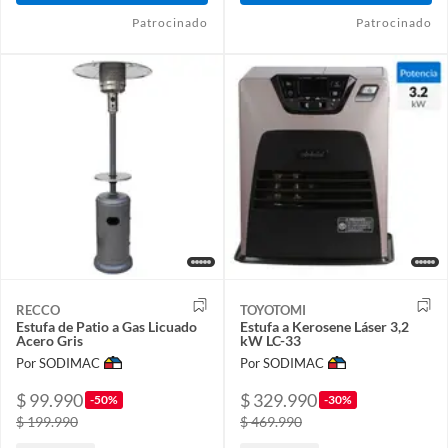
Patrocinado
Patrocinado
RECCO
TOYOTOMI
Estufa de Patio a Gas Licuado
Estufa a Kerosene Láser 3,2
Acero Gris
kW LC-33
Por SODIMAC
Por SODIMAC
$ 99.990
$ 329.990
-50%
-30%
$ 199.990
$ 469.990