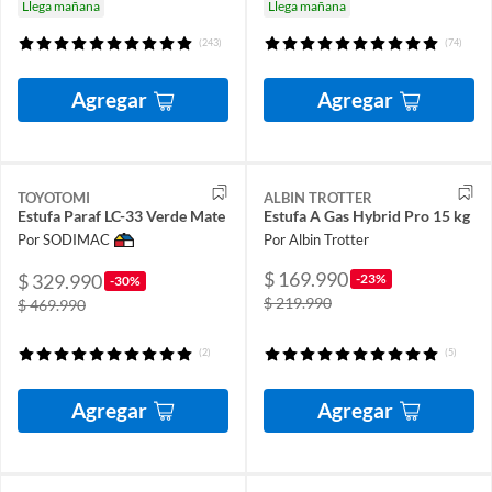
Llega mañana
Llega mañana
(243)
(74)
Agregar
Agregar
TOYOTOMI
ALBIN TROTTER
Estufa Paraf LC-33 Verde Mate
Estufa A Gas Hybrid Pro 15 kg
Por SODIMAC
Por Albin Trotter
$ 169.990
$ 329.990
-23%
-30%
$ 219.990
$ 469.990
(2)
(5)
Agregar
Agregar