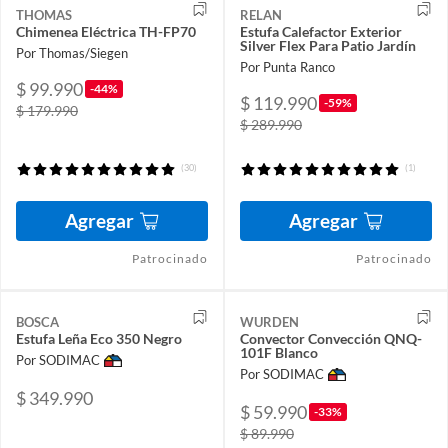
THOMAS
RELAN
Chimenea Eléctrica TH-FP70
Estufa Calefactor Exterior
Silver Flex Para Patio Jardín
Por Thomas/Siegen
Por Punta Ranco
$ 99.990
-44%
$ 119.990
-59%
$ 179.990
$ 289.990
(30)
(1)
Agregar
Agregar
Patrocinado
Patrocinado
BOSCA
WURDEN
Estufa Leña Eco 350 Negro
Convector Convección QNQ-
101F Blanco
Por SODIMAC
Por SODIMAC
$ 349.990
$ 59.990
-33%
$ 89.990