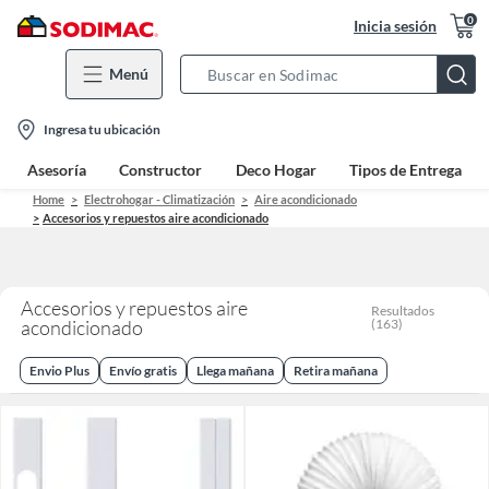
0
Inicia sesión
Menú
Search
Bar
location-
Ingresa tu ubicación
icon
Asesoría
Constructor
Deco Hogar
Tipos de Entrega
Home
Electrohogar - Climatización
Aire acondicionado
Accesorios y repuestos aire acondicionado
Accesorios y repuestos aire
Resultados
acondicionado
(
163
)
Envio Plus
Envío gratis
Llega mañana
Retira mañana