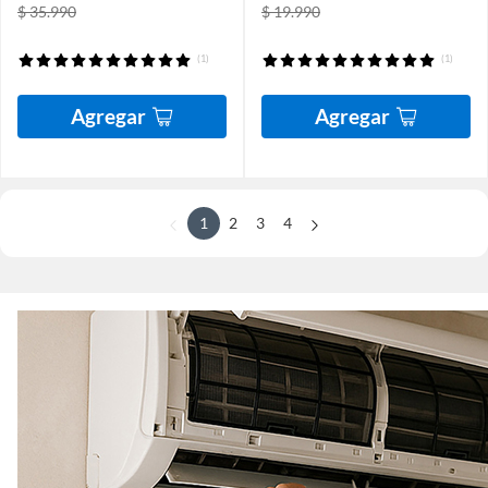
$ 35.990
$ 19.990
(1)
(1)
Agregar
Agregar
1
2
3
4