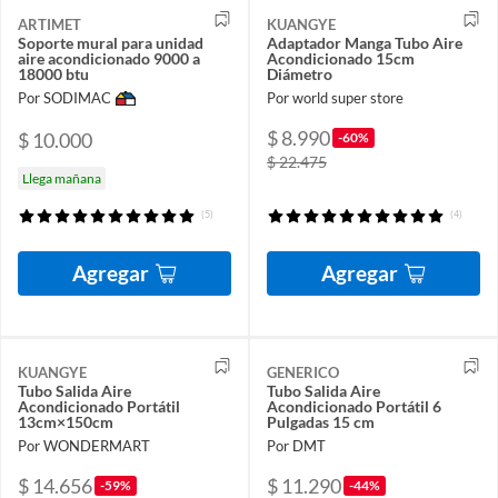
ARTIMET
KUANGYE
Soporte mural para unidad
Adaptador Manga Tubo Aire
aire acondicionado 9000 a
Acondicionado 15cm
18000 btu
Diámetro
Por SODIMAC
Por world super store
$ 8.990
$ 10.000
-60%
$ 22.475
Llega mañana
(5)
(4)
Agregar
Agregar
KUANGYE
GENERICO
Tubo Salida Aire
Tubo Salida Aire
Acondicionado Portátil
Acondicionado Portátil 6
13cm×150cm
Pulgadas 15 cm
Por WONDERMART
Por DMT
$ 14.656
$ 11.290
-59%
-44%