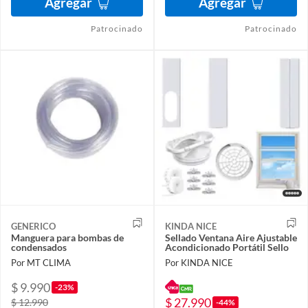
Agregar
Agregar
Patrocinado
Patrocinado
GENERICO
KINDA NICE
Manguera para bombas de
Sellado Ventana Aire Ajustable
condensados
Acondicionado Portátil Sello
Por MT CLIMA
Por KINDA NICE
$ 9.990
-23%
$ 27.990
$ 12.990
-44%